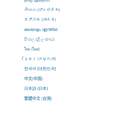
తెలుగు (భారతదేశం)
ಕನ್ನಡ (ಭಾರತ)
മലയാളം (ഇന്ത്യ)
සිංහල (ශ්‍රී ලංකාව)
ไทย (ไทย)
ខ្មែរ (កម្ពុជា)
한국어 (대한민국)
中文(中国)
日本語 (日本)
繁體中文 (台灣)