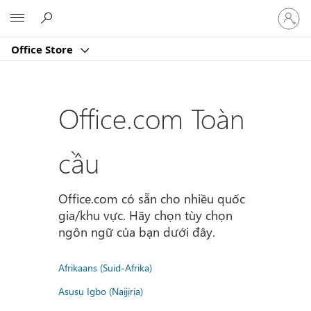
Đăng
Microsoft
nhập
tài
Office Store
khoản
của
bạn
Office.com Toàn
cầu
Office.com có sẵn cho nhiều quốc
gia/khu vực. Hãy chọn tùy chọn
ngôn ngữ của bạn dưới đây.
Afrikaans (Suid-Afrika)
Asụsụ Igbo (Naịjịrịa)