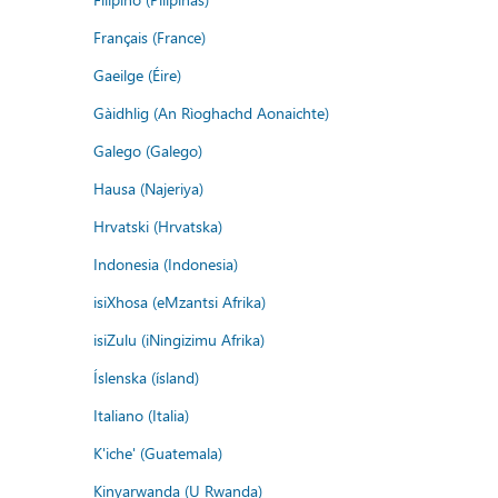
Français (France)
Gaeilge (Éire)
Gàidhlig (An Rìoghachd Aonaichte)
Galego (Galego)
Hausa (Najeriya)
Hrvatski (Hrvatska)
Indonesia (Indonesia)
isiXhosa (eMzantsi Afrika)
isiZulu (iNingizimu Afrika)
Íslenska (ísland)
Italiano (Italia)
K'iche' (Guatemala)
Kinyarwanda (U Rwanda)