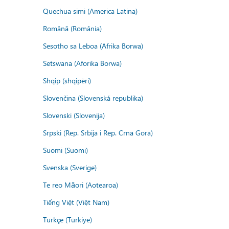
Quechua simi (America Latina)
Română (România)
Sesotho sa Leboa (Afrika Borwa)
Setswana (Aforika Borwa)
Shqip (shqipëri)
Slovenčina (Slovenská republika)
Slovenski (Slovenija)
Srpski (Rep. Srbija i Rep. Crna Gora)
Suomi (Suomi)
Svenska (Sverige)
Te reo Māori (Aotearoa)
Tiếng Việt (Việt Nam)
Türkçe (Türkiye)