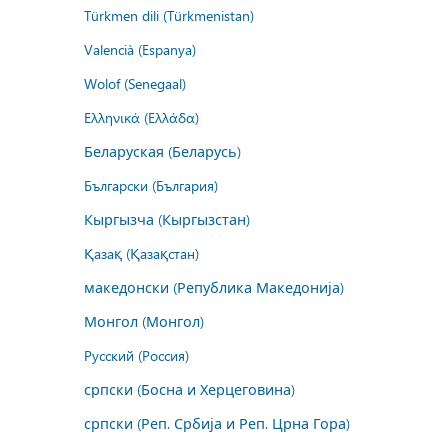
Türkmen dili (Türkmenistan)
Valencià (Espanya)
Wolof (Senegaal)
Ελληνικά (Ελλάδα)
Беларуская (Беларусь)
Български (България)
Кыргызча (Кыргызстан)
Қазақ (Қазақстан)
македонски (Република Македонија)
Монгол (Монгол)
Русский (Россия)
српски (Босна и Херцеговина)
српски (Реп. Србија и Реп. Црна Гора)