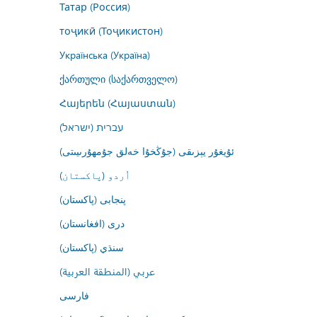
Татар (Россия)
тоҷикӣ (Тоҷикистон)
Українська (Україна)
ქართული (საქართველო)
Հայերեն (Հայաստան)
עברית (ישראל)
ئۇيغۇر يېزىقى (جۇڭخۇا خەلق جۇمھۇرىيىتى)
اُردو (پاکستان)
پنجابی (پاکستان)
درى (افغانستان)
سنڌي (پاکستان)
عربي (المنطقة العربية)
فارسى