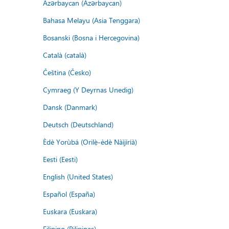
Azərbaycan (Azərbaycan)
Bahasa Melayu (Asia Tenggara)
Bosanski (Bosna i Hercegovina)
Català (català)
Čeština (Česko)
Cymraeg (Y Deyrnas Unedig)
Dansk (Danmark)
Deutsch (Deutschland)
Èdè Yorùbá (Orilẹ̀-èdè Nàìjíríà)
Eesti (Eesti)
English (United States)
Español (España)
Euskara (Euskara)
Filipino (Pilipinas)