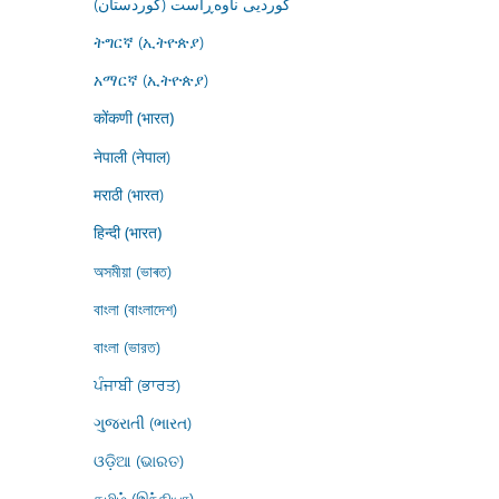
کوردیی ناوەڕاست (کوردستان)
ትግርኛ (ኢትዮጵያ)
አማርኛ (ኢትዮጵያ)
कोंकणी (भारत)
नेपाली (नेपाल)
मराठी (भारत)
हिन्दी (भारत)
অসমীয়া (ভাৰত)
বাংলা (বাংলাদেশ)
বাংলা (ভারত)
ਪੰਜਾਬੀ (ਭਾਰਤ)
ગુજરાતી (ભારત)
ଓଡ଼ିଆ (ଭାରତ)
தமிழ் (இந்தியா)