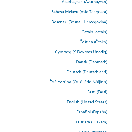
Azərbaycan (Azərbaycan)
Bahasa Melayu (Asia Tenggara)
Bosanski (Bosna i Hercegovina)
Català (català)
Čeština (Česko)
Cymraeg (Y Deyrnas Unedig)
Dansk (Danmark)
Deutsch (Deutschland)
Èdè Yorùbá (Orilẹ̀-èdè Nàìjíríà)
Eesti (Eesti)
English (United States)
Español (España)
Euskara (Euskara)
Filipino (Pilipinas)