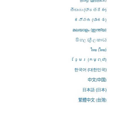
తెలుగు (భారతదేశం)
ಕನ್ನಡ (ಭಾರತ)
മലയാളം (ഇന്ത്യ)
සිංහල (ශ්‍රී ලංකාව)
ไทย (ไทย)
ខ្មែរ (កម្ពុជា)
한국어 (대한민국)
中文(中国)
日本語 (日本)
繁體中文 (台灣)