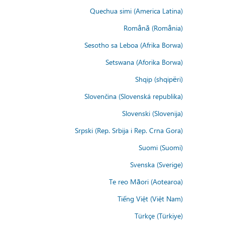
Quechua simi (America Latina)
Română (România)
Sesotho sa Leboa (Afrika Borwa)
Setswana (Aforika Borwa)
Shqip (shqipëri)
Slovenčina (Slovenská republika)
Slovenski (Slovenija)
Srpski (Rep. Srbija i Rep. Crna Gora)
Suomi (Suomi)
Svenska (Sverige)
Te reo Māori (Aotearoa)
Tiếng Việt (Việt Nam)
Türkçe (Türkiye)