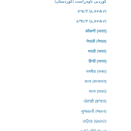
کوردیی ناوەڕاست (کوردستان)
ትግርኛ (ኢትዮጵያ)
አማርኛ (ኢትዮጵያ)
कोंकणी (भारत)
नेपाली (नेपाल)
मराठी (भारत)
हिन्दी (भारत)
অসমীয়া (ভাৰত)
বাংলা (বাংলাদেশ)
বাংলা (ভারত)
ਪੰਜਾਬੀ (ਭਾਰਤ)
ગુજરાતી (ભારત)
ଓଡ଼ିଆ (ଭାରତ)
தமிழ் (இந்தியா)