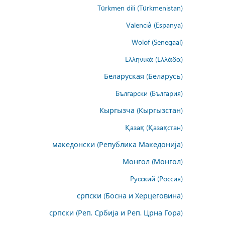
Türkmen dili (Türkmenistan)
Valencià (Espanya)
Wolof (Senegaal)
Ελληνικά (Ελλάδα)
Беларуская (Беларусь)
Български (България)
Кыргызча (Кыргызстан)
Қазақ (Қазақстан)
македонски (Република Македонија)
Монгол (Монгол)
Русский (Россия)
српски (Босна и Херцеговина)
српски (Реп. Србија и Реп. Црна Гора)