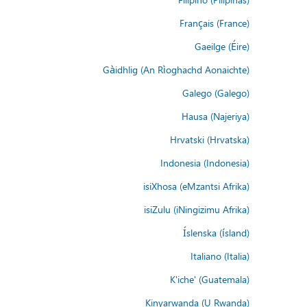
Français (France)
Gaeilge (Éire)
Gàidhlig (An Rìoghachd Aonaichte)
Galego (Galego)
Hausa (Najeriya)
Hrvatski (Hrvatska)
Indonesia (Indonesia)
isiXhosa (eMzantsi Afrika)
isiZulu (iNingizimu Afrika)
Íslenska (ísland)
Italiano (Italia)
K'iche' (Guatemala)
Kinyarwanda (U Rwanda)