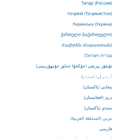
Татар (Россия)
тоҷикӣ (Тоҷикистон)
Українська (Україна)
ქართული (საქართველო)
Հայերեն (Հայաստան)
עברית (ישראל)
ئۇيغۇر يېزىقى (جۇڭخۇا خەلق جۇمھۇرىيىتى)
اُردو (پاکستان)
پنجابی (پاکستان)
درى (افغانستان)
سنڌي (پاکستان)
عربي (المنطقة العربية)
فارسى