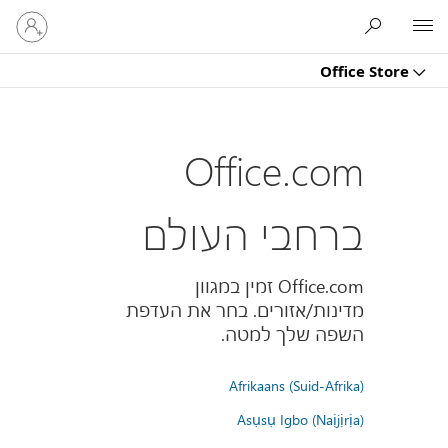
היכנס
Microsoft
לחשבון
שלך
Office Store
Office.com
ברחבי העולם
Office.com זמין במגוון
מדינות/אזורים. בחר את העדפת
השפה שלך למטה.
Afrikaans (Suid-Afrika)
Asụsụ Igbo (Naịjịrịa)