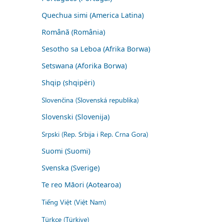
Quechua simi (America Latina)
Română (România)
Sesotho sa Leboa (Afrika Borwa)
Setswana (Aforika Borwa)
Shqip (shqipëri)
Slovenčina (Slovenská republika)
Slovenski (Slovenija)
Srpski (Rep. Srbija i Rep. Crna Gora)
Suomi (Suomi)
Svenska (Sverige)
Te reo Māori (Aotearoa)
Tiếng Việt (Việt Nam)
Türkçe (Türkiye)