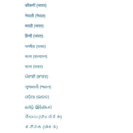
कोंकणी (भारत)
नेपाली (नेपाल)
मराठी (भारत)
हिन्दी (भारत)
অসমীয়া (ভাৰত)
বাংলা (বাংলাদেশ)
বাংলা (ভারত)
ਪੰਜਾਬੀ (ਭਾਰਤ)
ગુજરાતી (ભારત)
ଓଡ଼ିଆ (ଭାରତ)
தமிழ் (இந்தியா)
తెలుగు (భారతదేశం)
ಕನ್ನಡ (ಭಾರತ)