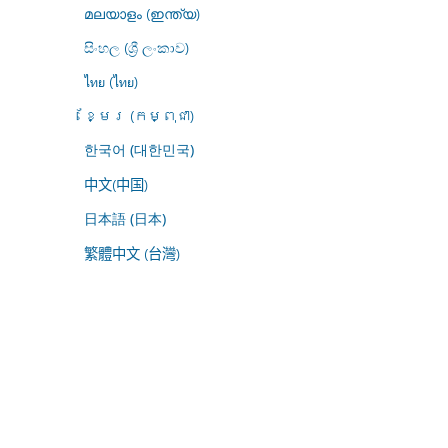
മലയാളം (ഇന്ത്യ)
සිංහල (ශ්‍රී ලංකාව)
ไทย (ไทย)
ខ្មែរ (កម្ពុជា)
한국어 (대한민국)
中文(中国)
日本語 (日本)
繁體中文 (台灣)