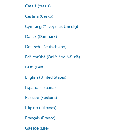
Català (català)
Čeština (Česko)
Cymraeg (Y Deyrnas Unedig)
Dansk (Danmark)
Deutsch (Deutschland)
Èdè Yorùbá (Orilẹ̀-èdè Nàìjíríà)
Eesti (Eesti)
English (United States)
Español (España)
Euskara (Euskara)
Filipino (Pilipinas)
Français (France)
Gaeilge (Éire)