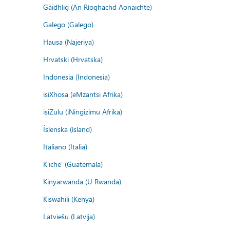
Gàidhlig (An Rìoghachd Aonaichte)
Galego (Galego)
Hausa (Najeriya)
Hrvatski (Hrvatska)
Indonesia (Indonesia)
isiXhosa (eMzantsi Afrika)
isiZulu (iNingizimu Afrika)
Íslenska (ísland)
Italiano (Italia)
K'iche' (Guatemala)
Kinyarwanda (U Rwanda)
Kiswahili (Kenya)
Latviešu (Latvija)