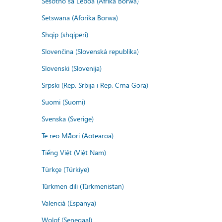
Sesotho sa Leboa (Afrika Borwa)
Setswana (Aforika Borwa)
Shqip (shqipëri)
Slovenčina (Slovenská republika)
Slovenski (Slovenija)
Srpski (Rep. Srbija i Rep. Crna Gora)
Suomi (Suomi)
Svenska (Sverige)
Te reo Māori (Aotearoa)
Tiếng Việt (Việt Nam)
Türkçe (Türkiye)
Türkmen dili (Türkmenistan)
Valencià (Espanya)
Wolof (Senegaal)