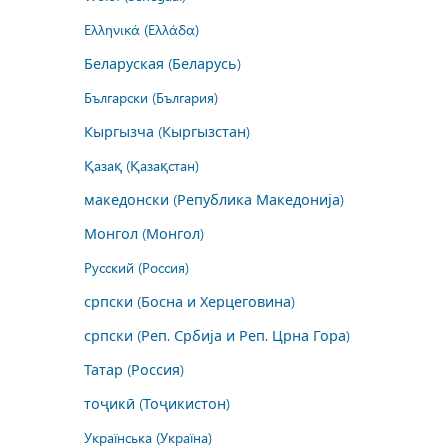
Ελληνικά (Ελλάδα)
Беларуская (Беларусь)
Български (България)
Кыргызча (Кыргызстан)
Қазақ (Қазақстан)
македонски (Република Македонија)
Монгол (Монгол)
Русский (Россия)
српски (Босна и Херцеговина)
српски (Реп. Србија и Реп. Црна Гора)
Татар (Россия)
тоҷикӣ (Тоҷикистон)
Українська (Україна)