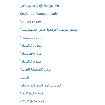
ქართული (საქართველო)
Հայերեն (Հայաստան)
עברית (ישראל)
ئۇيغۇر يېزىقى (جۇڭخۇا خەلق جۇمھۇرىيىتى)
اُردو (پاکستان)
پنجابی (پاکستان)
درى (افغانستان)
سنڌي (پاکستان)
عربي (المنطقة العربية)
فارسى
کوردیی ناوەڕاست (کوردستان)
ትግርኛ (ኢትዮጵያ)
አማርኛ (ኢትዮጵያ)