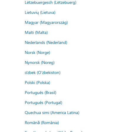
Lëtzebuergesch (Lëtzebuerg)
Lietuvių (Lietuva)
Magyar (Magyarország)
Malti (Malta)
Nederlands (Nederland)
Norsk (Norge)
Nynorsk (Noreg)
o'zbek (O'zbekiston)
Polski (Polska)
Português (Brasil)
Português (Portugal)
Quechua simi (America Latina)
Română (România)