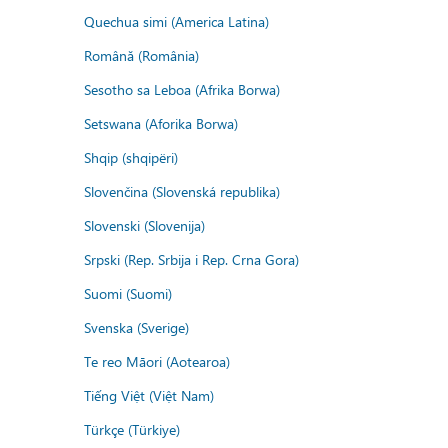
Quechua simi (America Latina)
Română (România)
Sesotho sa Leboa (Afrika Borwa)
Setswana (Aforika Borwa)
Shqip (shqipëri)
Slovenčina (Slovenská republika)
Slovenski (Slovenija)
Srpski (Rep. Srbija i Rep. Crna Gora)
Suomi (Suomi)
Svenska (Sverige)
Te reo Māori (Aotearoa)
Tiếng Việt (Việt Nam)
Türkçe (Türkiye)