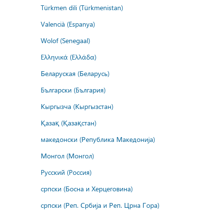
Türkmen dili (Türkmenistan)
Valencià (Espanya)
Wolof (Senegaal)
Ελληνικά (Ελλάδα)
Беларуская (Беларусь)
Български (България)
Кыргызча (Кыргызстан)
Қазақ (Қазақстан)
македонски (Република Македонија)
Монгол (Монгол)
Русский (Россия)
српски (Босна и Херцеговина)
српски (Реп. Србија и Реп. Црна Гора)