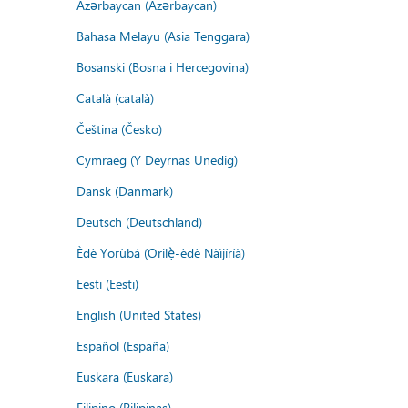
Azərbaycan (Azərbaycan)
Bahasa Melayu (Asia Tenggara)
Bosanski (Bosna i Hercegovina)
Català (català)
Čeština (Česko)
Cymraeg (Y Deyrnas Unedig)
Dansk (Danmark)
Deutsch (Deutschland)
Èdè Yorùbá (Orilẹ̀-èdè Nàìjíríà)
Eesti (Eesti)
English (United States)
Español (España)
Euskara (Euskara)
Filipino (Pilipinas)