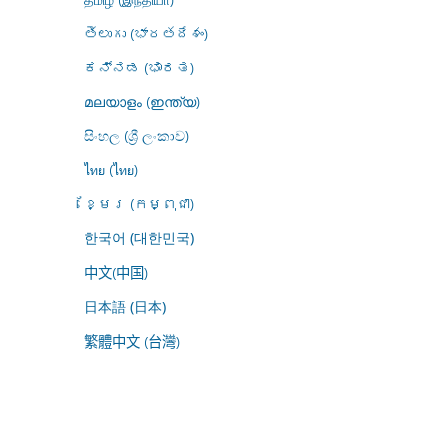
తెలుగు (భారతదేశం)
ಕನ್ನಡ (ಭಾರತ)
മലയാളം (ഇന്ത്യ)
සිංහල (ශ්‍රී ලංකාව)
ไทย (ไทย)
ខ្មែរ (កម្ពុជា)
한국어 (대한민국)
中文(中国)
日本語 (日本)
繁體中文 (台灣)