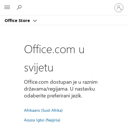
Prijavite
Microsoft
se
u
Office Store
svoj
račun
Office.com u
svijetu
Office.com dostupan je u raznim
državama/regijama. U nastavku
odaberite preferirani jezik.
Afrikaans (Suid-Afrika)
Asụsụ Igbo (Naịjịrịa)