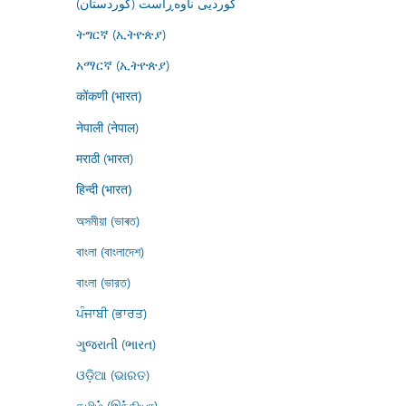
کوردیی ناوەڕاست (کوردستان)
ትግርኛ (ኢትዮጵያ)
አማርኛ (ኢትዮጵያ)
कोंकणी (भारत)
नेपाली (नेपाल)
मराठी (भारत)
हिन्दी (भारत)
অসমীয়া (ভাৰত)
বাংলা (বাংলাদেশ)
বাংলা (ভারত)
ਪੰਜਾਬੀ (ਭਾਰਤ)
ગુજરાતી (ભારત)
ଓଡ଼ିଆ (ଭାରତ)
தமிழ் (இந்தியா)