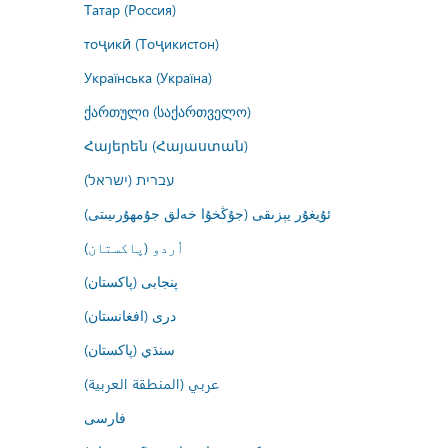
Татар (Россия)
тоҷикӣ (Тоҷикистон)
Українська (Україна)
ქართული (საქართველო)
Հայերեն (Հայաստան)
עברית (ישראל)
ئۇيغۇر يېزىقى (جۇڭخۇا خەلق جۇمھۇرىيىتى)
اُردو (پاکستان)
پنجابی (پاکستان)
درى (افغانستان)
سنڌي (پاکستان)
عربي (المنطقة العربية)
فارسى