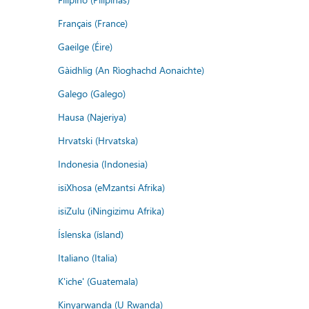
Français (France)
Gaeilge (Éire)
Gàidhlig (An Rìoghachd Aonaichte)
Galego (Galego)
Hausa (Najeriya)
Hrvatski (Hrvatska)
Indonesia (Indonesia)
isiXhosa (eMzantsi Afrika)
isiZulu (iNingizimu Afrika)
Íslenska (ísland)
Italiano (Italia)
K'iche' (Guatemala)
Kinyarwanda (U Rwanda)