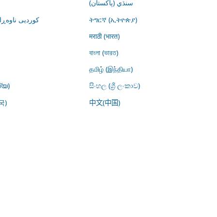
سنڌي (پاکستان)
کوردیی ناوە)
ትግርኛ (ኢትዮጵያ)
मराठी (भारत)
বাংলা (ভারত)
தமிழ் (இந்தியா)
്യ)
සිංහල (ශ්‍රී ලංකාව)
국)
中文(中国)