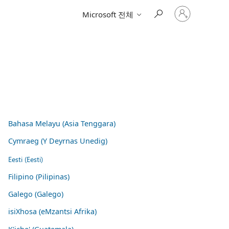
귀
Microsoft 전체
하
계
정
에
로
그
인
Bahasa Melayu (Asia Tenggara)
Cymraeg (Y Deyrnas Unedig)
Eesti (Eesti)
Filipino (Pilipinas)
Galego (Galego)
isiXhosa (eMzantsi Afrika)