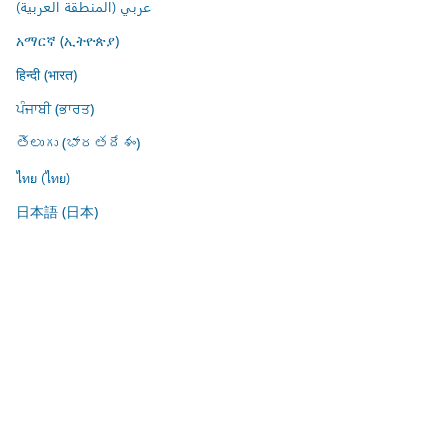
عربي (المنطقة العربية)
አማርኛ (ኢትዮጵያ)
हिन्दी (भारत)
ਪੰਜਾਬੀ (ਭਾਰਤ)
తెలుగు (భారతదేశం)
ไทย (ไทย)
日本語 (日本)