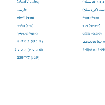
درى (افغانستان)
پنجابی (پاکستان)
ڕاست (کوردستان
فارسى
कोंकणी (भारत)
नेपाली (नेपाल)
অসমীয়া (ভাৰত)
বাংলা (বাংলাদেশ)
ગુજરાતી (ભારત)
ଓଡ଼ିଆ (ଭାରତ)
ಕನ್ನಡ (ಭಾರತ)
മലയാളം (ഇന്ത
ខ្មែរ (កម្ពុជា)
한국어 (대한민
繁體中文 (台灣)