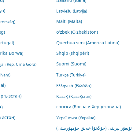
nd)
Italiano (Italia)
ya)
Latviešu (Latvija)
rország)
Malti (Malta)
eg)
o'zbek (O'zbekiston)
rtugal)
Quechua simi (America Latina)
rika Borwa)
Shqip (shqipëri)
ija i Rep. Crna Gora)
Suomi (Suomi)
t Nam)
Türkçe (Türkiye)
al)
Ελληνικά (Ελλάδα)
ргызстан)
Қазақ (Қазақстан)
я)
српски (Босна и Херцеговина)
кистон)
Українська (Україна)
ئۇيغۇر يېزىقى (جۇڭخۇا خەلق جۇمھۇرىيىتى)