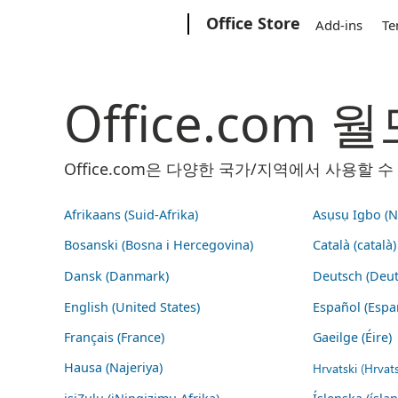
Microsoft
Office Store
Add-ins
Te
Office.com
Office.com은 다양한 국가/지역에서 사용할
Afrikaans (Suid-Afrika)
Asụsụ Igbo (Na
Bosanski (Bosna i Hercegovina)
Català (català)
Dansk (Danmark)
Deutsch (Deut
English (United States)
Español (Espa
Français (France)
Gaeilge (Éire)
Hausa (Najeriya)
Hrvatski (Hrvat