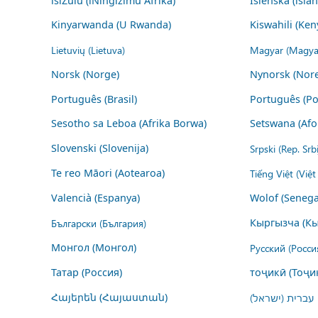
isiZulu (iNingizimu Afrika)
Íslenska (ísla
Kinyarwanda (U Rwanda)
Kiswahili (Ken
Lietuvių (Lietuva)
Magyar (Magya
Norsk (Norge)
Nynorsk (Nor
Português (Brasil)
Português (Po
Sesotho sa Leboa (Afrika Borwa)
Setswana (Afo
Slovenski (Slovenija)
Srpski (Rep. Srb
Te reo Māori (Aotearoa)
Tiếng Việt (Việ
Valencià (Espanya)
Wolof (Senega
Български (България)
Кыргызча (Кы
Монгол (Монгол)
Русский (Росси
Татар (Россия)
тоҷикӣ (Тоҷи
Հայերեն (Հայաստան)
עברית (ישראל)