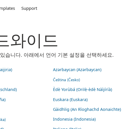
mplates
Support
 월드와이드
 수 있습니다. 아래에서 언어 기본 설정을 선택하세요.
ịjịrịa)
Azərbaycan (Azərbaycan)
Čeština (Česko)
schland)
Èdè Yorùbá (Orilẹ̀-èdè Nàìjíríà)
ña)
Euskara (Euskara)
Gàidhlig (An Rìoghachd Aonaichte)
ska)
Indonesia (Indonesia)