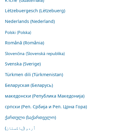
K'iche' (Guatemala)
Lëtzebuergesch (Lëtzebuerg)
Nederlands (Nederland)
Polski (Polska)
Română (România)
Slovenčina (Slovenská republika)
Svenska (Sverige)
Türkmen dili (Türkmenistan)
Беларуская (Беларусь)
македонски (Република Македонија)
српски (Реп. Србија и Реп. Црна Гора)
ქართული (საქართველო)
اُردو (پاکستان)