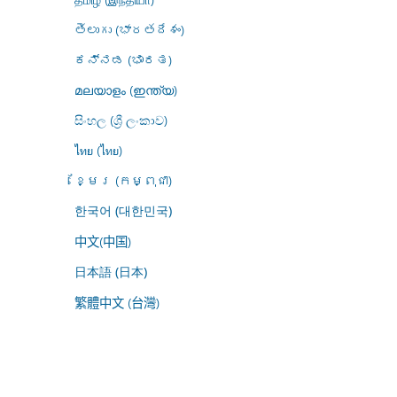
తెలుగు (భారతదేశం)
ಕನ್ನಡ (ಭಾರತ)
മലയാളം (ഇന്ത്യ)
සිංහල (ශ්‍රී ලංකාව)
ไทย (ไทย)
ខ្មែរ (កម្ពុជា)
한국어 (대한민국)
中文(中国)
日本語 (日本)
繁體中文 (台灣)