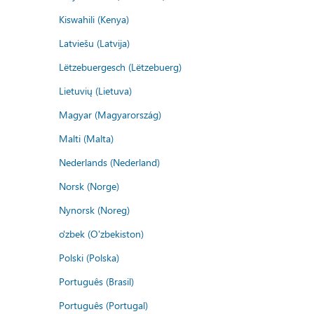
Kiswahili (Kenya)
Latviešu (Latvija)
Lëtzebuergesch (Lëtzebuerg)
Lietuvių (Lietuva)
Magyar (Magyarország)
Malti (Malta)
Nederlands (Nederland)
Norsk (Norge)
Nynorsk (Noreg)
o'zbek (O'zbekiston)
Polski (Polska)
Português (Brasil)
Português (Portugal)