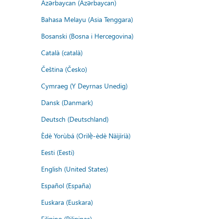
Azərbaycan (Azərbaycan)
Bahasa Melayu (Asia Tenggara)
Bosanski (Bosna i Hercegovina)
Català (català)
Čeština (Česko)
Cymraeg (Y Deyrnas Unedig)
Dansk (Danmark)
Deutsch (Deutschland)
Èdè Yorùbá (Orilẹ̀-èdè Nàìjíríà)
Eesti (Eesti)
English (United States)
Español (España)
Euskara (Euskara)
Filipino (Pilipinas)