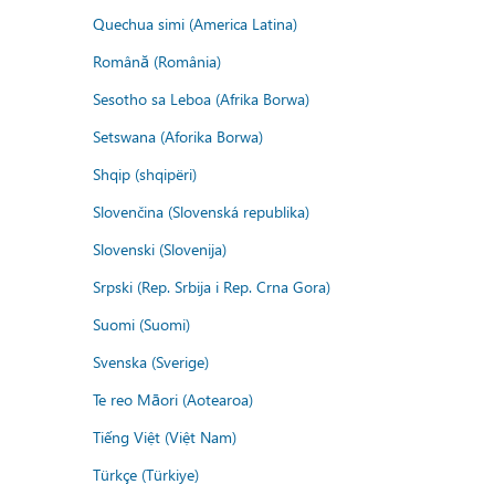
Quechua simi (America Latina)
Română (România)
Sesotho sa Leboa (Afrika Borwa)
Setswana (Aforika Borwa)
Shqip (shqipëri)
Slovenčina (Slovenská republika)
Slovenski (Slovenija)
Srpski (Rep. Srbija i Rep. Crna Gora)
Suomi (Suomi)
Svenska (Sverige)
Te reo Māori (Aotearoa)
Tiếng Việt (Việt Nam)
Türkçe (Türkiye)