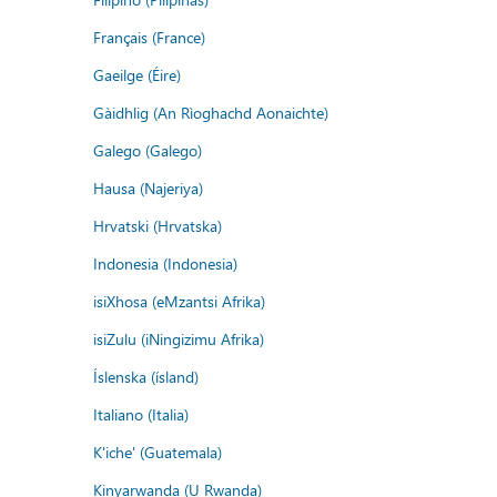
Français (France)
Gaeilge (Éire)
Gàidhlig (An Rìoghachd Aonaichte)
Galego (Galego)
Hausa (Najeriya)
Hrvatski (Hrvatska)
Indonesia (Indonesia)
isiXhosa (eMzantsi Afrika)
isiZulu (iNingizimu Afrika)
Íslenska (ísland)
Italiano (Italia)
K'iche' (Guatemala)
Kinyarwanda (U Rwanda)