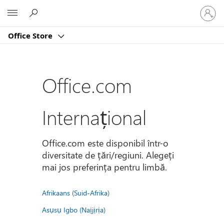
Conectaț
Microsoft
vă
la
Office Store
contul
dvs.
Office.com
Internațional
Office.com este disponibil într-o
diversitate de țări/regiuni. Alegeți
mai jos preferința pentru limbă.
Afrikaans (Suid-Afrika)
Asụsụ Igbo (Naịjịrịa)