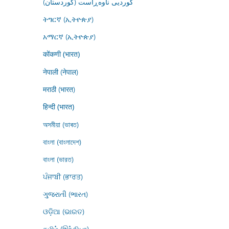
کوردیی ناوەڕاست (کوردستان)
ትግርኛ (ኢትዮጵያ)
አማርኛ (ኢትዮጵያ)
कोंकणी (भारत)
नेपाली (नेपाल)
मराठी (भारत)
हिन्दी (भारत)
অসমীয়া (ভাৰত)
বাংলা (বাংলাদেশ)
বাংলা (ভারত)
ਪੰਜਾਬੀ (ਭਾਰਤ)
ગુજરાતી (ભારત)
ଓଡ଼ିଆ (ଭାରତ)
தமிழ் (இந்தியா)