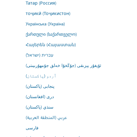
Татар (Россия)
тоҷикӣ (Тоҷикистон)
Українська (Україна)
ქართული (საქართველო)
Հայերեն (Հայաստան)
עברית (ישראל)
ئۇيغۇر يېزىقى (جۇڭخۇا خەلق جۇمھۇرىيىتى)
اُردو (پاکستان)
پنجابی (پاکستان)
درى (افغانستان)
سنڌي (پاکستان)
عربي (المنطقة العربية)
فارسى