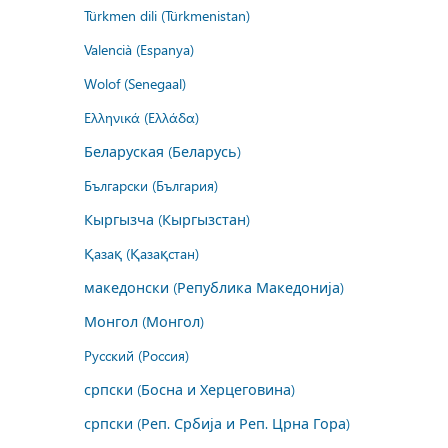
Türkmen dili (Türkmenistan)
Valencià (Espanya)
Wolof (Senegaal)
Ελληνικά (Ελλάδα)
Беларуская (Беларусь)
Български (България)
Кыргызча (Кыргызстан)
Қазақ (Қазақстан)
македонски (Република Македонија)
Монгол (Монгол)
Русский (Россия)
српски (Босна и Херцеговина)
српски (Реп. Србија и Реп. Црна Гора)