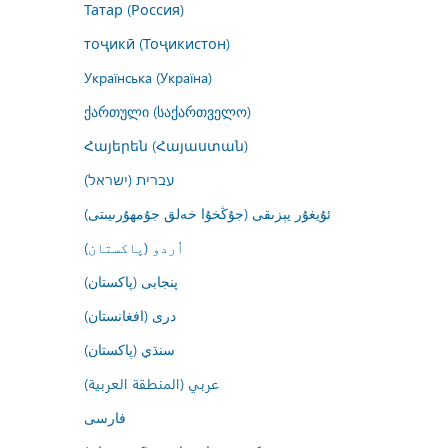
Татар (Россия)
тоҷикӣ (Тоҷикистон)
Українська (Україна)
ქართული (საქართველო)
Հայերեն (Հայաստան)
עברית (ישראל)
ئۇيغۇر يېزىقى (جۇڭخۇا خەلق جۇمھۇرىيىتى)
اُردو (پاکستان)
پنجابی (پاکستان)
درى (افغانستان)
سنڌي (پاکستان)
عربي (المنطقة العربية)
فارسى