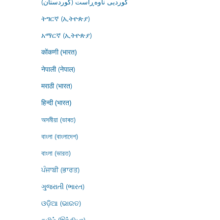
کوردیی ناوەڕاست (کوردستان)
ትግርኛ (ኢትዮጵያ)
አማርኛ (ኢትዮጵያ)
कोंकणी (भारत)
नेपाली (नेपाल)
मराठी (भारत)
हिन्दी (भारत)
অসমীয়া (ভাৰত)
বাংলা (বাংলাদেশ)
বাংলা (ভারত)
ਪੰਜਾਬੀ (ਭਾਰਤ)
ગુજરાતી (ભારત)
ଓଡ଼ିଆ (ଭାରତ)
தமிழ் (இந்தியா)