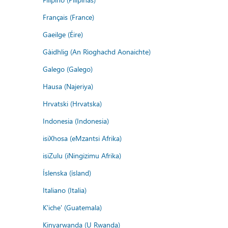
Français (France)
Gaeilge (Éire)
Gàidhlig (An Rìoghachd Aonaichte)
Galego (Galego)
Hausa (Najeriya)
Hrvatski (Hrvatska)
Indonesia (Indonesia)
isiXhosa (eMzantsi Afrika)
isiZulu (iNingizimu Afrika)
Íslenska (ísland)
Italiano (Italia)
K'iche' (Guatemala)
Kinyarwanda (U Rwanda)