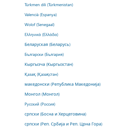
Türkmen dili (Türkmenistan)
Valencià (Espanya)
Wolof (Senegaal)
Ελληνικά (Ελλάδα)
Беларуская (Беларусь)
Български (България)
Кыргызча (Кыргызстан)
Қазақ (Қазақстан)
македонски (Република Македонија)
Монгол (Монгол)
Русский (Россия)
српски (Босна и Херцеговина)
српски (Реп. Србија и Реп. Црна Гора)