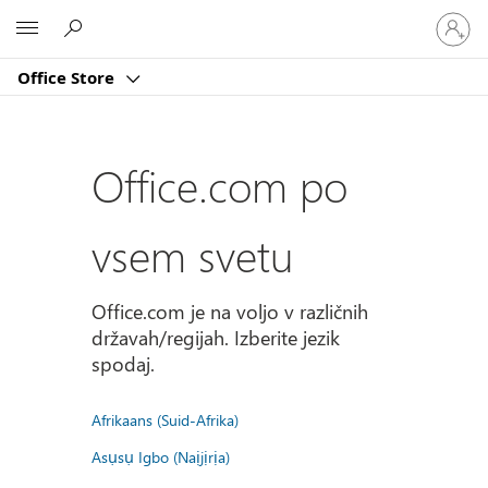
Vpišite
Microsoft
se
v
Office Store
svoj
račun
Office.com po
vsem svetu
Office.com je na voljo v različnih
državah/regijah. Izberite jezik
spodaj.
Afrikaans (Suid-Afrika)
Asụsụ Igbo (Naịjịrịa)