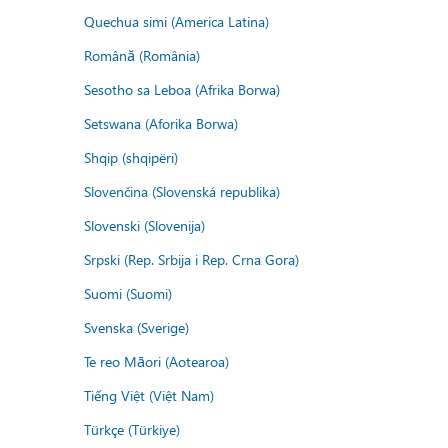
Quechua simi (America Latina)
Română (România)
Sesotho sa Leboa (Afrika Borwa)
Setswana (Aforika Borwa)
Shqip (shqipëri)
Slovenčina (Slovenská republika)
Slovenski (Slovenija)
Srpski (Rep. Srbija i Rep. Crna Gora)
Suomi (Suomi)
Svenska (Sverige)
Te reo Māori (Aotearoa)
Tiếng Việt (Việt Nam)
Türkçe (Türkiye)