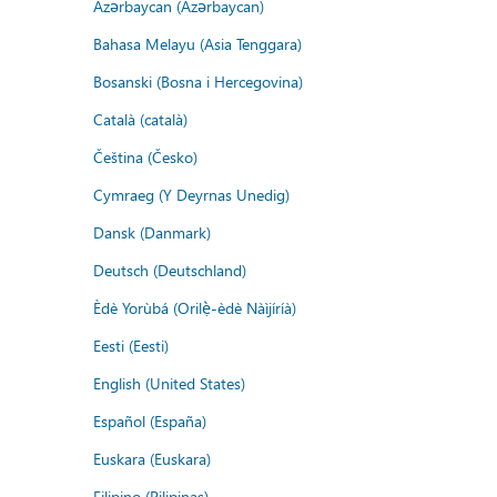
Azərbaycan (Azərbaycan)
Bahasa Melayu (Asia Tenggara)
Bosanski (Bosna i Hercegovina)
Català (català)
Čeština (Česko)
Cymraeg (Y Deyrnas Unedig)
Dansk (Danmark)
Deutsch (Deutschland)
Èdè Yorùbá (Orilẹ̀-èdè Nàìjíríà)
Eesti (Eesti)
English (United States)
Español (España)
Euskara (Euskara)
Filipino (Pilipinas)