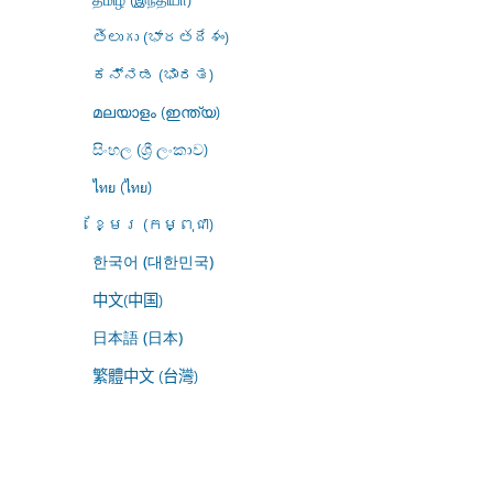
తెలుగు (భారతదేశం)
ಕನ್ನಡ (ಭಾರತ)
മലയാളം (ഇന്ത്യ)
සිංහල (ශ්‍රී ලංකාව)
ไทย (ไทย)
ខ្មែរ (កម្ពុជា)
한국어 (대한민국)
中文(中国)
日本語 (日本)
繁體中文 (台灣)