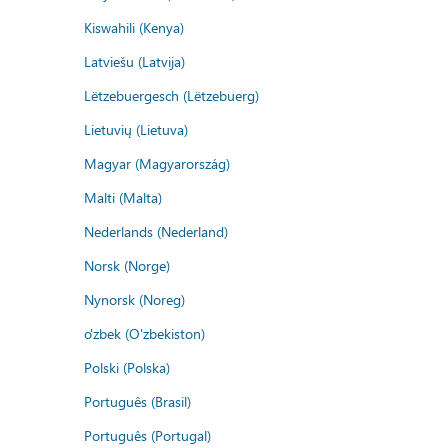
Kiswahili (Kenya)
Latviešu (Latvija)
Lëtzebuergesch (Lëtzebuerg)
Lietuvių (Lietuva)
Magyar (Magyarország)
Malti (Malta)
Nederlands (Nederland)
Norsk (Norge)
Nynorsk (Noreg)
o'zbek (O'zbekiston)
Polski (Polska)
Português (Brasil)
Português (Portugal)