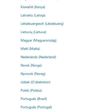
Kiswahili (Kenya)
Latviešu (Latvija)
Lëtzebuergesch (Lëtzebuerg)
Lietuvių (Lietuva)
Magyar (Magyarország)
Malti (Malta)
Nederlands (Nederland)
Norsk (Norge)
Nynorsk (Noreg)
o'zbek (O'zbekiston)
Polski (Polska)
Português (Brasil)
Português (Portugal)