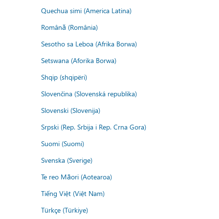
Quechua simi (America Latina)
Română (România)
Sesotho sa Leboa (Afrika Borwa)
Setswana (Aforika Borwa)
Shqip (shqipëri)
Slovenčina (Slovenská republika)
Slovenski (Slovenija)
Srpski (Rep. Srbija i Rep. Crna Gora)
Suomi (Suomi)
Svenska (Sverige)
Te reo Māori (Aotearoa)
Tiếng Việt (Việt Nam)
Türkçe (Türkiye)