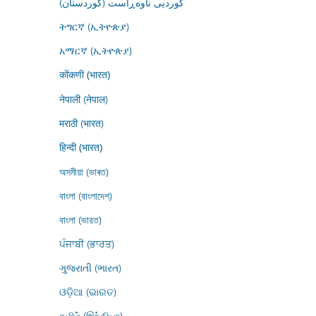
کوردیی ناوەڕاست (کوردستان)
ትግርኛ (ኢትዮጵያ)
አማርኛ (ኢትዮጵያ)
कोंकणी (भारत)
नेपाली (नेपाल)
मराठी (भारत)
हिन्दी (भारत)
অসমীয়া (ভাৰত)
বাংলা (বাংলাদেশ)
বাংলা (ভারত)
ਪੰਜਾਬੀ (ਭਾਰਤ)
ગુજરાતી (ભારત)
ଓଡ଼ିଆ (ଭାରତ)
தமிழ் (இந்தியா)