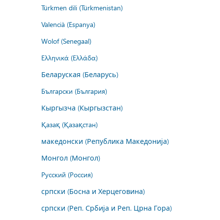
Türkmen dili (Türkmenistan)
Valencià (Espanya)
Wolof (Senegaal)
Ελληνικά (Ελλάδα)
Беларуская (Беларусь)
Български (България)
Кыргызча (Кыргызстан)
Қазақ (Қазақстан)
македонски (Република Македонија)
Монгол (Монгол)
Русский (Россия)
српски (Босна и Херцеговина)
српски (Реп. Србија и Реп. Црна Гора)