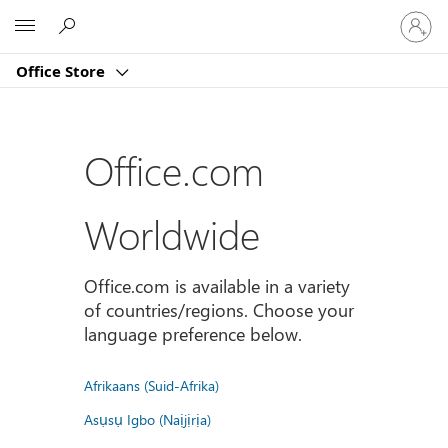
登
Microsoft
入
您
Office Store
的
帳
戶
Office.com
Worldwide
Office.com is available in a variety
of countries/regions. Choose your
language preference below.
Afrikaans (Suid-Afrika)
Asụsụ Igbo (Naịjịrịa)