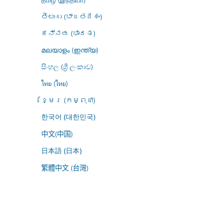
తెలుగు (భారతదేశం)
ಕನ್ನಡ (ಭಾರತ)
മലയാളം (ഇന്ത്യ)
සිංහල (ශ්‍රී ලංකාව)
ไทย (ไทย)
ខ្មែរ (កម្ពុជា)
한국어 (대한민국)
中文(中国)
日本語 (日本)
繁體中文 (台灣)