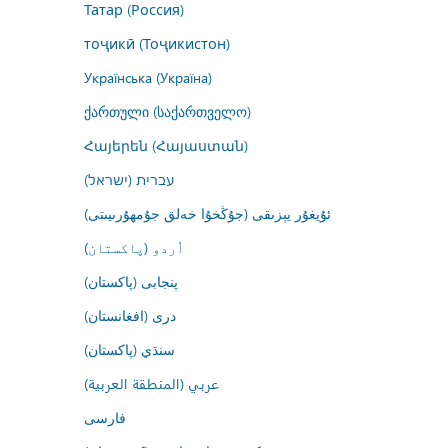
Татар (Россия)
тоҷикӣ (Тоҷикистон)
Українська (Україна)
ქართული (საქართველო)
Հայերեն (Հայաստան)
עברית (ישראל)
ئۇيغۇر يېزىقى (جۇڭخۇا خەلق جۇمھۇرىيىتى)
اُردو (پاکستان)
پنجابی (پاکستان)
درى (افغانستان)
سنڌي (پاکستان)
عربي (المنطقة العربية)
فارسى