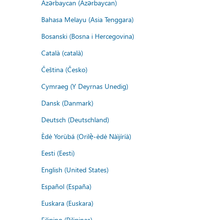
Azərbaycan (Azərbaycan)
Bahasa Melayu (Asia Tenggara)
Bosanski (Bosna i Hercegovina)
Català (català)
Čeština (Česko)
Cymraeg (Y Deyrnas Unedig)
Dansk (Danmark)
Deutsch (Deutschland)
Èdè Yorùbá (Orilẹ̀-èdè Nàìjíríà)
Eesti (Eesti)
English (United States)
Español (España)
Euskara (Euskara)
Filipino (Pilipinas)