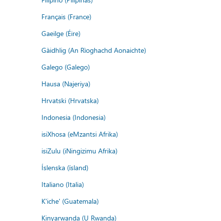
Français (France)
Gaeilge (Éire)
Gàidhlig (An Rìoghachd Aonaichte)
Galego (Galego)
Hausa (Najeriya)
Hrvatski (Hrvatska)
Indonesia (Indonesia)
isiXhosa (eMzantsi Afrika)
isiZulu (iNingizimu Afrika)
Íslenska (ísland)
Italiano (Italia)
K'iche' (Guatemala)
Kinyarwanda (U Rwanda)