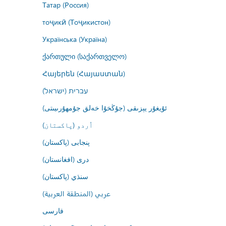
Татар (Россия)
тоҷикӣ (Тоҷикистон)
Українська (Україна)
ქართული (საქართველო)
Հայերեն (Հայաստան)
עברית (ישראל)
ئۇيغۇر يېزىقى (جۇڭخۇا خەلق جۇمھۇرىيىتى)
اُردو (پاکستان)
پنجابی (پاکستان)
درى (افغانستان)
سنڌي (پاکستان)
عربي (المنطقة العربية)
فارسى