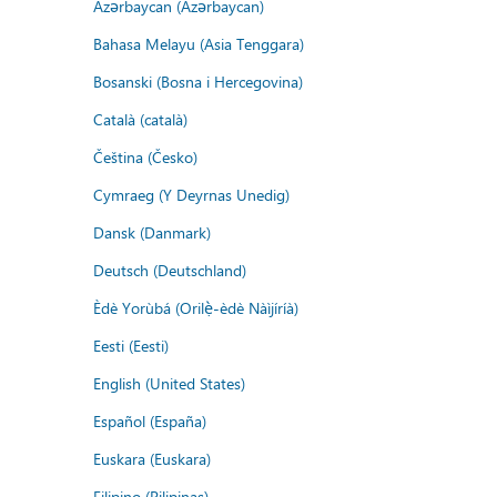
Azərbaycan (Azərbaycan)
Bahasa Melayu (Asia Tenggara)
Bosanski (Bosna i Hercegovina)
Català (català)
Čeština (Česko)
Cymraeg (Y Deyrnas Unedig)
Dansk (Danmark)
Deutsch (Deutschland)
Èdè Yorùbá (Orilẹ̀-èdè Nàìjíríà)
Eesti (Eesti)
English (United States)
Español (España)
Euskara (Euskara)
Filipino (Pilipinas)