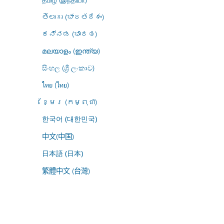
తెలుగు (భారతదేశం)
ಕನ್ನಡ (ಭಾರತ)
മലയാളം (ഇന്ത്യ)
සිංහල (ශ්‍රී ලංකාව)
ไทย (ไทย)
ខ្មែរ (កម្ពុជា)
한국어 (대한민국)
中文(中国)
日本語 (日本)
繁體中文 (台灣)