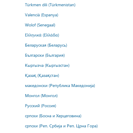
Türkmen dili (Türkmenistan)
Valencià (Espanya)
Wolof (Senegaal)
Ελληνικά (Ελλάδα)
Беларуская (Беларусь)
Български (България)
Кыргызча (Кыргызстан)
Қазақ (Қазақстан)
македонски (Република Македонија)
Монгол (Монгол)
Русский (Россия)
српски (Босна и Херцеговина)
српски (Реп. Србија и Реп. Црна Гора)