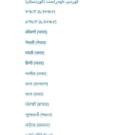
کوردیی ناوەڕاست (کوردستان)
ትግርኛ (ኢትዮጵያ)
አማርኛ (ኢትዮጵያ)
कोंकणी (भारत)
नेपाली (नेपाल)
मराठी (भारत)
हिन्दी (भारत)
অসমীয়া (ভাৰত)
বাংলা (বাংলাদেশ)
বাংলা (ভারত)
ਪੰਜਾਬੀ (ਭਾਰਤ)
ગુજરાતી (ભારત)
ଓଡ଼ିଆ (ଭାରତ)
தமிழ் (இந்தியா)