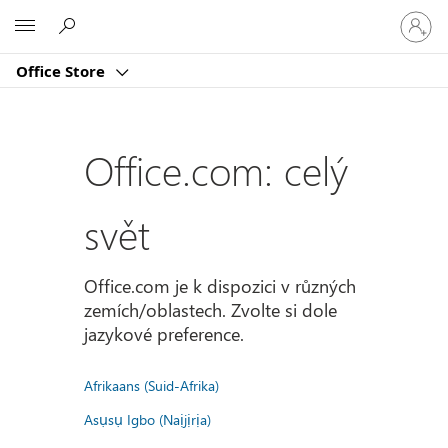
Přihlast
Microsoft
se
ke
Office Store
svému
účtu
Office.com: celý
svět
Office.com je k dispozici v různých
zemích/oblastech. Zvolte si dole
jazykové preference.
Afrikaans (Suid-Afrika)
Asụsụ Igbo (Naịjịrịa)