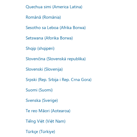
Quechua simi (America Latina)
Română (România)
Sesotho sa Leboa (Afrika Borwa)
Setswana (Aforika Borwa)
Shqip (shqipëri)
Slovenčina (Slovenská republika)
Slovenski (Slovenija)
Srpski (Rep. Srbija i Rep. Crna Gora)
Suomi (Suomi)
Svenska (Sverige)
Te reo Māori (Aotearoa)
Tiếng Việt (Việt Nam)
Türkçe (Türkiye)