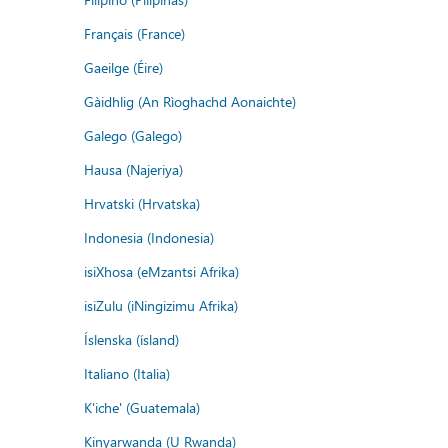
Français (France)
Gaeilge (Éire)
Gàidhlig (An Rìoghachd Aonaichte)
Galego (Galego)
Hausa (Najeriya)
Hrvatski (Hrvatska)
Indonesia (Indonesia)
isiXhosa (eMzantsi Afrika)
isiZulu (iNingizimu Afrika)
Íslenska (ísland)
Italiano (Italia)
K'iche' (Guatemala)
Kinyarwanda (U Rwanda)