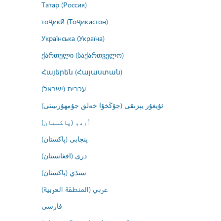
Татар (Россия)
тоҷикӣ (Тоҷикистон)
Українська (Україна)
ქართული (საქართველო)
Հայերեն (Հայաստան)
עברית (ישראל)
ئۇيغۇر يېزىقى (جۇڭخۇا خەلق جۇمھۇرىيىتى)
اُردو (پاکستان)
پنجابی (پاکستان)
درى (افغانستان)
سنڌي (پاکستان)
عربي (المنطقة العربية)
فارسى