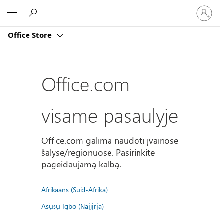
Prisijun
Microsoft
prie
paskyro
Office Store
Office.com
visame pasaulyje
Office.com galima naudoti įvairiose
šalyse/regionuose. Pasirinkite
pageidaujamą kalbą.
Afrikaans (Suid-Afrika)
Asụsụ Igbo (Naịjịrịa)