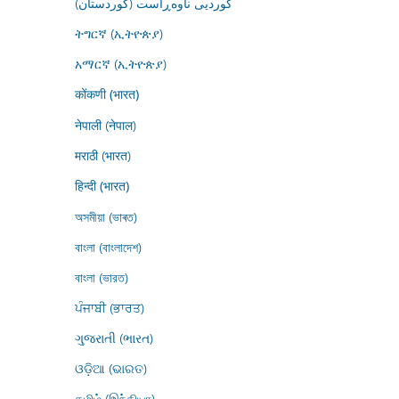
کوردیی ناوەڕاست (کوردستان)
ትግርኛ (ኢትዮጵያ)
አማርኛ (ኢትዮጵያ)
कोंकणी (भारत)
नेपाली (नेपाल)
मराठी (भारत)
हिन्दी (भारत)
অসমীয়া (ভাৰত)
বাংলা (বাংলাদেশ)
বাংলা (ভারত)
ਪੰਜਾਬੀ (ਭਾਰਤ)
ગુજરાતી (ભારત)
ଓଡ଼ିଆ (ଭାରତ)
தமிழ் (இந்தியா)