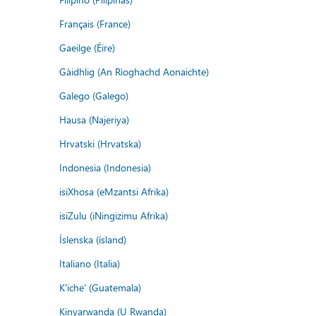
Français (France)
Gaeilge (Éire)
Gàidhlig (An Rìoghachd Aonaichte)
Galego (Galego)
Hausa (Najeriya)
Hrvatski (Hrvatska)
Indonesia (Indonesia)
isiXhosa (eMzantsi Afrika)
isiZulu (iNingizimu Afrika)
Íslenska (ísland)
Italiano (Italia)
K'iche' (Guatemala)
Kinyarwanda (U Rwanda)