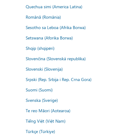
Quechua simi (America Latina)
Română (România)
Sesotho sa Leboa (Afrika Borwa)
Setswana (Aforika Borwa)
Shqip (shqipëri)
Slovenčina (Slovenská republika)
Slovenski (Slovenija)
Srpski (Rep. Srbija i Rep. Crna Gora)
Suomi (Suomi)
Svenska (Sverige)
Te reo Māori (Aotearoa)
Tiếng Việt (Việt Nam)
Türkçe (Türkiye)