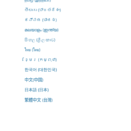
తెలుగు (భారతదేశం)
ಕನ್ನಡ (ಭಾರತ)
മലയാളം (ഇന്ത്യ)
සිංහල (ශ්‍රී ලංකාව)
ไทย (ไทย)
ខ្មែរ (កម្ពុជា)
한국어 (대한민국)
中文(中国)
日本語 (日本)
繁體中文 (台灣)