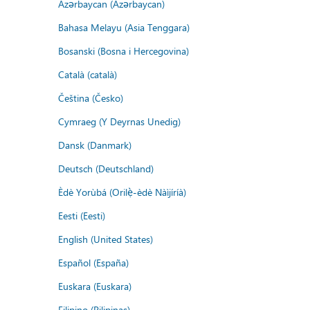
Azərbaycan (Azərbaycan)
Bahasa Melayu (Asia Tenggara)
Bosanski (Bosna i Hercegovina)
Català (català)
Čeština (Česko)
Cymraeg (Y Deyrnas Unedig)
Dansk (Danmark)
Deutsch (Deutschland)
Èdè Yorùbá (Orilẹ̀-èdè Nàìjíríà)
Eesti (Eesti)
English (United States)
Español (España)
Euskara (Euskara)
Filipino (Pilipinas)