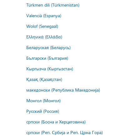
Türkmen dili (Türkmenistan)
Valencià (Espanya)
Wolof (Senegaal)
Ελληνικά (Ελλάδα)
Беларуская (Беларусь)
Български (България)
Кыргызча (Кыргызстан)
Қазақ (Қазақстан)
македонски (Република Македонија)
Монгол (Монгол)
Русский (Россия)
српски (Босна и Херцеговина)
српски (Реп. Србија и Реп. Црна Гора)