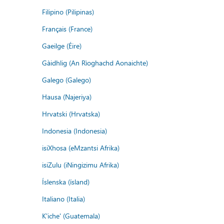
Filipino (Pilipinas)
Français (France)
Gaeilge (Éire)
Gàidhlig (An Rìoghachd Aonaichte)
Galego (Galego)
Hausa (Najeriya)
Hrvatski (Hrvatska)
Indonesia (Indonesia)
isiXhosa (eMzantsi Afrika)
isiZulu (iNingizimu Afrika)
Íslenska (ísland)
Italiano (Italia)
K'iche' (Guatemala)