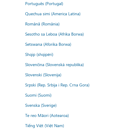
Português (Portugal)
Quechua simi (America Latina)
Română (România)
Sesotho sa Leboa (Afrika Borwa)
Setswana (Aforika Borwa)
Shqip (shqipëri)
Slovenčina (Slovenská republika)
Slovenski (Slovenija)
Srpski (Rep. Srbija i Rep. Crna Gora)
Suomi (Suomi)
Svenska (Sverige)
Te reo Māori (Aotearoa)
Tiếng Việt (Việt Nam)