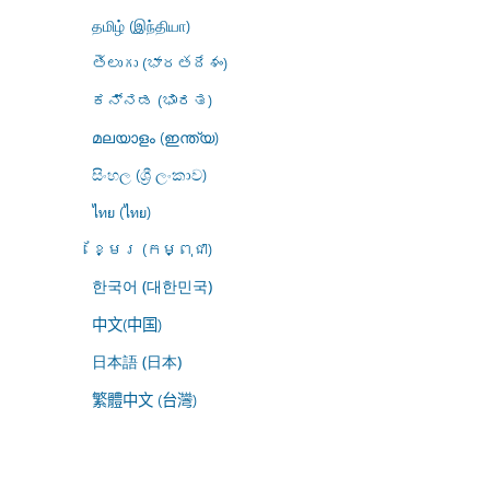
தமிழ் (இந்தியா)
తెలుగు (భారతదేశం)
ಕನ್ನಡ (ಭಾರತ)
മലയാളം (ഇന്ത്യ)
සිංහල (ශ්‍රී ලංකාව)
ไทย (ไทย)
ខ្មែរ (កម្ពុជា)
한국어 (대한민국)
中文(中国)
日本語 (日本)
繁體中文 (台灣)