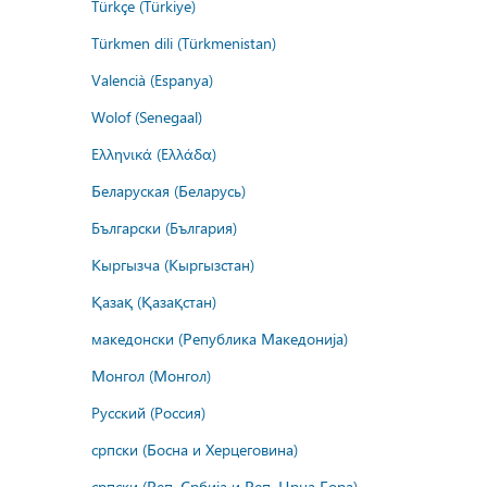
Türkçe (Türkiye)
Türkmen dili (Türkmenistan)
Valencià (Espanya)
Wolof (Senegaal)
Ελληνικά (Ελλάδα)
Беларуская (Беларусь)
Български (България)
Кыргызча (Кыргызстан)
Қазақ (Қазақстан)
македонски (Република Македонија)
Монгол (Монгол)
Русский (Россия)
српски (Босна и Херцеговина)
српски (Реп. Србија и Реп. Црна Гора)