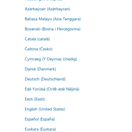
Azərbaycan (Azərbaycan)
Bahasa Melayu (Asia Tenggara)
Bosanski (Bosna i Hercegovina)
Català (català)
Čeština (Česko)
Cymraeg (Y Deyrnas Unedig)
Dansk (Danmark)
Deutsch (Deutschland)
Èdè Yorùbá (Orilẹ̀-èdè Nàìjíríà)
Eesti (Eesti)
English (United States)
Español (España)
Euskara (Euskara)