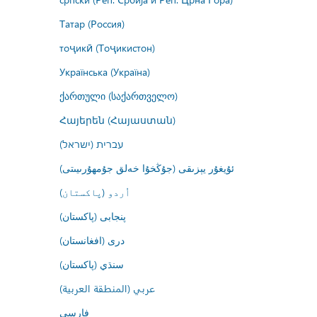
Татар (Россия)
тоҷикӣ (Тоҷикистон)
Українська (Україна)
ქართული (საქართველო)
Հայերեն (Հայաստան)
עברית (ישראל)
ئۇيغۇر يېزىقى (جۇڭخۇا خەلق جۇمھۇرىيىتى)
اُردو (پاکستان)
پنجابی (پاکستان)
درى (افغانستان)
سنڌي (پاکستان)
عربي (المنطقة العربية)
فارسى