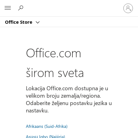
Prijavite
Microsoft
se
na
Office Store
nalog
Office.com
širom sveta
Lokacija Office.com dostupna je u
velikom broju zemalja/regiona.
Odaberite željenu postavku jezika u
nastavku.
Afrikaans (Suid-Afrika)
Asụsụ Igbo (Naịjịrịa)