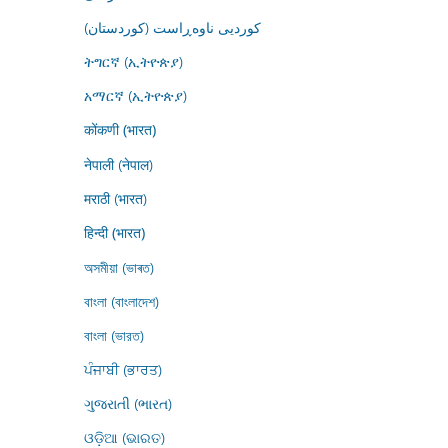
کوردیی ناوەڕاست (کوردستان)
ትግርኛ (ኢትዮጵያ)
አማርኛ (ኢትዮጵያ)
कोंकणी (भारत)
नेपाली (नेपाल)
मराठी (भारत)
हिन्दी (भारत)
অসমীয়া (ভাৰত)
বাংলা (বাংলাদেশ)
বাংলা (ভারত)
ਪੰਜਾਬੀ (ਭਾਰਤ)
ગુજરાતી (ભારત)
ଓଡ଼ିଆ (ଭାରତ)