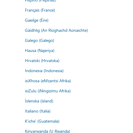
Français (France)
Gaeilge (Éire)
Gàidhlig (An Rìoghachd Aonaichte)
Galego (Galego)
Hausa (Najeriya)
Hrvatski (Hrvatska)
Indonesia (Indonesia)
isiXhosa (eMzantsi Afrika)
isiZulu (iNingizimu Afrika)
Íslenska (ísland)
Italiano (Italia)
K'iche' (Guatemala)
Kinyarwanda (U Rwanda)