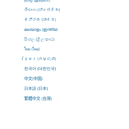
తెలుగు (భారతదేశం)
ಕನ್ನಡ (ಭಾರತ)
മലയാളം (ഇന്ത്യ)
සිංහල (ශ්‍රී ලංකාව)
ไทย (ไทย)
ខ្មែរ (កម្ពុជា)
한국어 (대한민국)
中文(中国)
日本語 (日本)
繁體中文 (台灣)