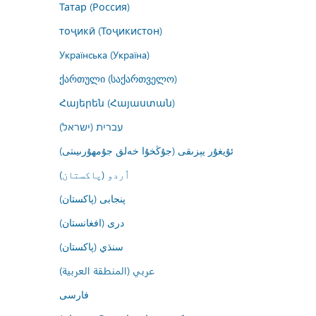
Татар (Россия)
тоҷикӣ (Тоҷикистон)
Українська (Україна)
ქართული (საქართველო)
Հայերեն (Հայաստան)
עברית (ישראל)
ئۇيغۇر يېزىقى (جۇڭخۇا خەلق جۇمھۇرىيىتى)
اُردو (پاکستان)
پنجابی (پاکستان)
درى (افغانستان)
سنڌي (پاکستان)
عربي (المنطقة العربية)
فارسى