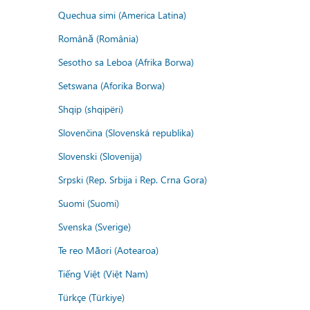
Quechua simi (America Latina)
Română (România)
Sesotho sa Leboa (Afrika Borwa)
Setswana (Aforika Borwa)
Shqip (shqipëri)
Slovenčina (Slovenská republika)
Slovenski (Slovenija)
Srpski (Rep. Srbija i Rep. Crna Gora)
Suomi (Suomi)
Svenska (Sverige)
Te reo Māori (Aotearoa)
Tiếng Việt (Việt Nam)
Türkçe (Türkiye)