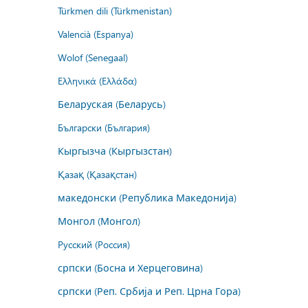
Türkmen dili (Türkmenistan)
Valencià (Espanya)
Wolof (Senegaal)
Ελληνικά (Ελλάδα)
Беларуская (Беларусь)
Български (България)
Кыргызча (Кыргызстан)
Қазақ (Қазақстан)
македонски (Република Македонија)
Монгол (Монгол)
Русский (Россия)
српски (Босна и Херцеговина)
српски (Реп. Србија и Реп. Црна Гора)