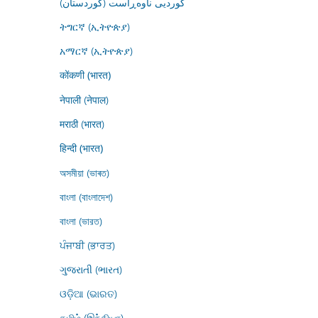
کوردیی ناوەڕاست (کوردستان)
ትግርኛ (ኢትዮጵያ)
አማርኛ (ኢትዮጵያ)
कोंकणी (भारत)
नेपाली (नेपाल)
मराठी (भारत)
हिन्दी (भारत)
অসমীয়া (ভাৰত)
বাংলা (বাংলাদেশ)
বাংলা (ভারত)
ਪੰਜਾਬੀ (ਭਾਰਤ)
ગુજરાતી (ભારત)
ଓଡ଼ିଆ (ଭାରତ)
தமிழ் (இந்தியா)