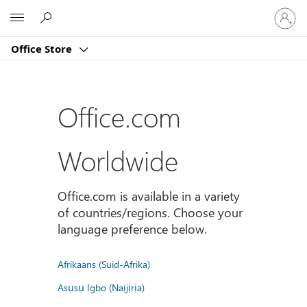
Sign
Microsoft
in
to
Office Store
your
account
Office.com
Worldwide
Office.com is available in a variety
of countries/regions. Choose your
language preference below.
Afrikaans (Suid-Afrika)
Asụsụ Igbo (Naịjịrịa)