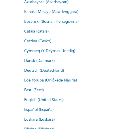
Azərbaycan (Azərbaycan)
Bahasa Melayu (Asia Tenggara)
Bosanski (Bosna i Hercegovina)
Català (català)
Čeština (Česko)
Cymraeg (Y Deyrnas Unedig)
Dansk (Danmark)
Deutsch (Deutschland)
Èdè Yorùbá (Orilẹ̀-èdè Nàìjíríà)
Eesti (Eesti)
English (United States)
Español (España)
Euskara (Euskara)
Filipino (Pilipinas)