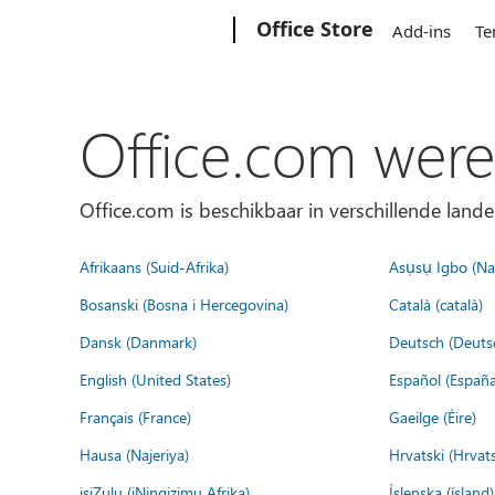
Microsoft
Office Store
Add-ins
Te
Office.com were
Office.com is beschikbaar in verschillende lande
Afrikaans (Suid-Afrika)
Asụsụ Igbo (Naị
Bosanski (Bosna i Hercegovina)
Català (català)
Dansk (Danmark)
Deutsch (Deuts
English (United States)
Español (España
Français (France)
Gaeilge (Éire)
Hausa (Najeriya)
Hrvatski (Hrvat
isiZulu (iNingizimu Afrika)
Íslenska (ísland)