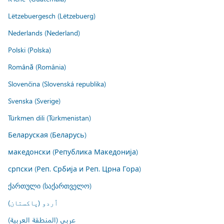
Lëtzebuergesch (Lëtzebuerg)
Nederlands (Nederland)
Polski (Polska)
Română (România)
Slovenčina (Slovenská republika)
Svenska (Sverige)
Türkmen dili (Türkmenistan)
Беларуская (Беларусь)
македонски (Република Македонија)
српски (Реп. Србија и Реп. Црна Гора)
ქართული (საქართველო)
اُردو (پاکستان)
عربي (المنطقة العربية)