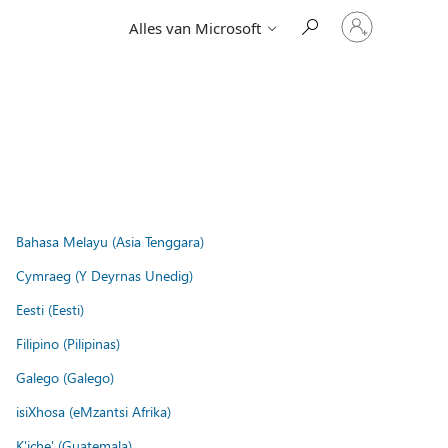
Meld
Alles van Microsoft
je
aan
bij
je
account
Bahasa Melayu (Asia Tenggara)
Cymraeg (Y Deyrnas Unedig)
Eesti (Eesti)
Filipino (Pilipinas)
Galego (Galego)
isiXhosa (eMzantsi Afrika)
K'iche' (Guatemala)