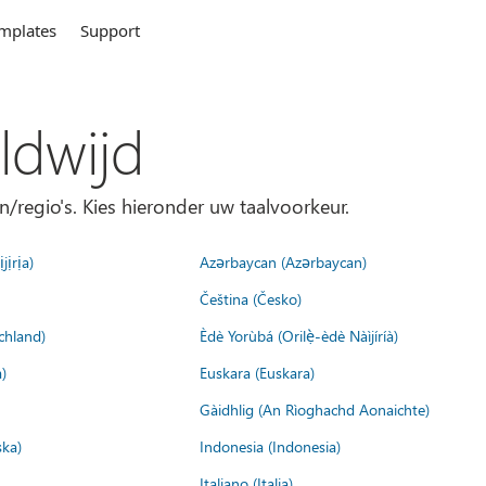
mplates
Support
ldwijd
n/regio's. Kies hieronder uw taalvoorkeur.
jịrịa)
Azərbaycan (Azərbaycan)
Čeština (Česko)
chland)
Èdè Yorùbá (Orilẹ̀-èdè Nàìjíríà)
)
Euskara (Euskara)
Gàidhlig (An Rìoghachd Aonaichte)
ska)
Indonesia (Indonesia)
Italiano (Italia)