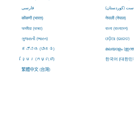
ڕاست (کوردستان
فارسى
नेपाली (नेपाल)
कोंकणी (भारत)
অসমীয়া (ভাৰত)
বাংলা (বাংলাদেশ)
ગુજરાતી (ભારત)
ଓଡ଼ିଆ (ଭାରତ)
ಕನ್ನಡ (ಭಾರತ)
മലയാളം (ഇന്ത
ខ្មែរ (កម្ពុជា)
한국어 (대한민
繁體中文 (台灣)