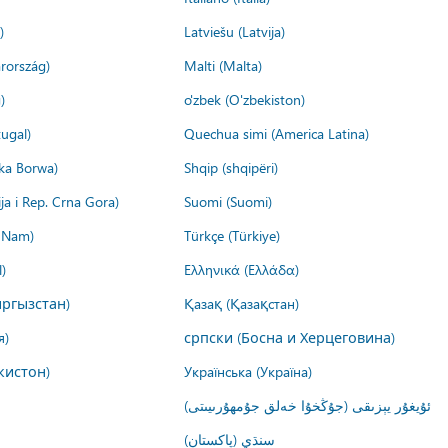
)
Latviešu (Latvija)
rország)
Malti (Malta)
)
o'zbek (O'zbekiston)
ugal)
Quechua simi (America Latina)
ika Borwa)
Shqip (shqipëri)
ija i Rep. Crna Gora)
Suomi (Suomi)
t Nam)
Türkçe (Türkiye)
)
Ελληνικά (Ελλάδα)
ргызстан)
Қазақ (Қазақстан)
я)
српски (Босна и Херцеговина)
кистон)
Українська (Україна)
ئۇيغۇر يېزىقى (جۇڭخۇا خەلق جۇمھۇرىيىتى)
سنڌي (پاکستان)