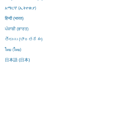
አማርኛ (ኢትዮጵያ)
हिन्दी (भारत)
ਪੰਜਾਬੀ (ਭਾਰਤ)
తెలుగు (భారతదేశం)
ไทย (ไทย)
日本語 (日本)