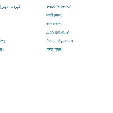
کوردیی ناوە)
ትግርኛ (ኢትዮጵያ)
मराठी (भारत)
বাংলা (ভারত)
தமிழ் (இந்தியா)
്യ)
සිංහල (ශ්‍රී ලංකාව)
中文(中国)
국)