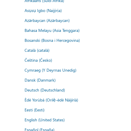
Afrikaans (Suid-Afrika)
Asụsụ Igbo (Naịjịrịa)
Azərbaycan (Azərbaycan)
Bahasa Melayu (Asia Tenggara)
Bosanski (Bosna i Hercegovina)
Català (català)
Čeština (Česko)
Cymraeg (Y Deyrnas Unedig)
Dansk (Danmark)
Deutsch (Deutschland)
Èdè Yorùbá (Orilẹ̀-èdè Nàìjíríà)
Eesti (Eesti)
English (United States)
Español (España)