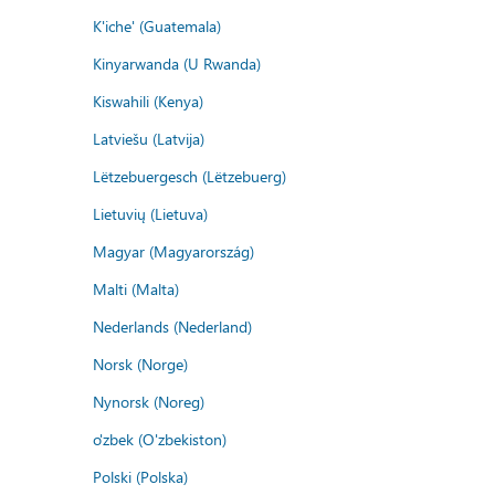
K'iche' (Guatemala)
Kinyarwanda (U Rwanda)
Kiswahili (Kenya)
Latviešu (Latvija)
Lëtzebuergesch (Lëtzebuerg)
Lietuvių (Lietuva)
Magyar (Magyarország)
Malti (Malta)
Nederlands (Nederland)
Norsk (Norge)
Nynorsk (Noreg)
o'zbek (O'zbekiston)
Polski (Polska)