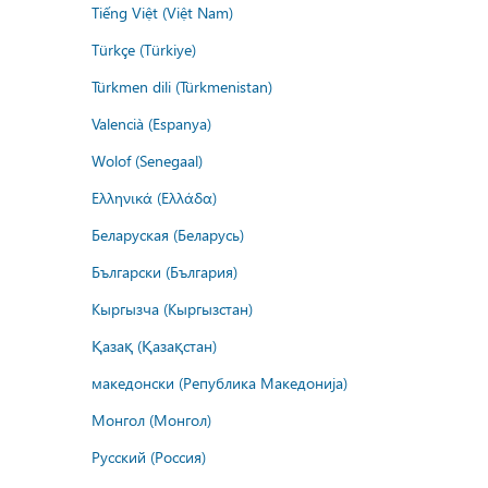
Tiếng Việt (Việt Nam)
Türkçe (Türkiye)
Türkmen dili (Türkmenistan)
Valencià (Espanya)
Wolof (Senegaal)
Ελληνικά (Ελλάδα)
Беларуская (Беларусь)
Български (България)
Кыргызча (Кыргызстан)
Қазақ (Қазақстан)
македонски (Република Македонија)
Монгол (Монгол)
Русский (Россия)