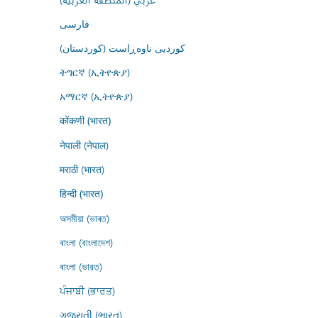
فارسى
کوردیی ناوەڕاست (کوردستان)
ትግርኛ (ኢትዮጵያ)
አማርኛ (ኢትዮጵያ)
कोंकणी (भारत)
नेपाली (नेपाल)
मराठी (भारत)
हिन्दी (भारत)
অসমীয়া (ভাৰত)
বাংলা (বাংলাদেশ)
বাংলা (ভারত)
ਪੰਜਾਬੀ (ਭਾਰਤ)
ગુજરાતી (ભારત)