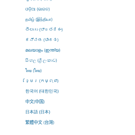
ଓଡ଼ିଆ (ଭାରତ)
தமிழ் (இந்தியா)
తెలుగు (భారతదేశం)
ಕನ್ನಡ (ಭಾರತ)
മലയാളം (ഇന്ത്യ)
සිංහල (ශ්‍රී ලංකාව)
ไทย (ไทย)
ខ្មែរ (កម្ពុជា)
한국어 (대한민국)
中文(中国)
日本語 (日本)
繁體中文 (台灣)