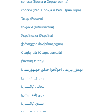
српски (Босна и Херцеговина)
српски (Реп. Србија и Реп. Црна Гора)
Татар (Россия)
тоҷикӣ (Тоҷикистон)
Українська (Україна)
ქართული (საქართველო)
Հայերեն (Հայաստան)
עברית (ישראל)
ئۇيغۇر يېزىقى (جۇڭخۇا خەلق جۇمھۇرىيىتى)
اُردو (پاکستان)
پنجابی (پاکستان)
درى (افغانستان)
سنڌي (پاکستان)
عربي (المنطقة العربية)