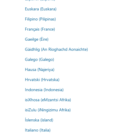
Euskara (Euskara)
Filipino (Pilipinas)
Français (France)
Gaeilge (Éire)
Gàidhlig (An Rìoghachd Aonaichte)
Galego (Galego)
Hausa (Najeriya)
Hrvatski (Hrvatska)
Indonesia (Indonesia)
isiXhosa (eMzantsi Afrika)
isiZulu (iNingizimu Afrika)
Íslenska (ísland)
Italiano (Italia)