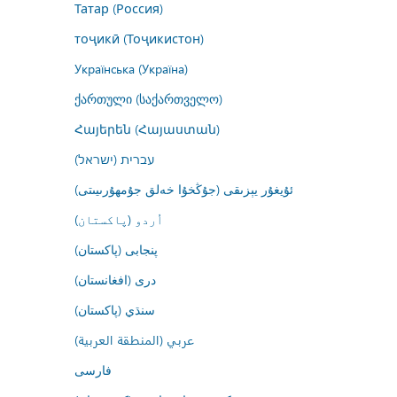
Татар (Россия)
тоҷикӣ (Тоҷикистон)
Українська (Україна)
ქართული (საქართველო)
Հայերեն (Հայաստան)
עברית (ישראל)
ئۇيغۇر يېزىقى (جۇڭخۇا خەلق جۇمھۇرىيىتى)
اُردو (پاکستان)
پنجابی (پاکستان)
درى (افغانستان)
سنڌي (پاکستان)
عربي (المنطقة العربية)
فارسى