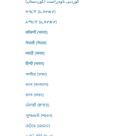
کوردیی ناوەڕاست (کوردستان)
ትግርኛ (ኢትዮጵያ)
አማርኛ (ኢትዮጵያ)
कोंकणी (भारत)
नेपाली (नेपाल)
मराठी (भारत)
हिन्दी (भारत)
অসমীয়া (ভাৰত)
বাংলা (বাংলাদেশ)
বাংলা (ভারত)
ਪੰਜਾਬੀ (ਭਾਰਤ)
ગુજરાતી (ભારત)
ଓଡ଼ିଆ (ଭାରତ)
தமிழ் (இந்தியா)