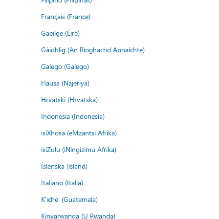
Français (France)
Gaeilge (Éire)
Gàidhlig (An Rìoghachd Aonaichte)
Galego (Galego)
Hausa (Najeriya)
Hrvatski (Hrvatska)
Indonesia (Indonesia)
isiXhosa (eMzantsi Afrika)
isiZulu (iNingizimu Afrika)
Íslenska (ísland)
Italiano (Italia)
K'iche' (Guatemala)
Kinyarwanda (U Rwanda)