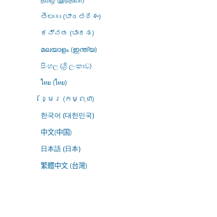
తెలుగు (భారతదేశం)
ಕನ್ನಡ (ಭಾರತ)
മലയാളം (ഇന്ത്യ)
සිංහල (ශ්‍රී ලංකාව)
ไทย (ไทย)
ខ្មែរ (កម្ពុជា)
한국어 (대한민국)
中文(中国)
日本語 (日本)
繁體中文 (台灣)