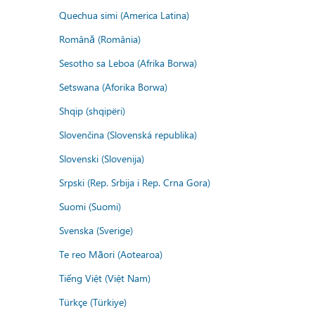
Quechua simi (America Latina)
Română (România)
Sesotho sa Leboa (Afrika Borwa)
Setswana (Aforika Borwa)
Shqip (shqipëri)
Slovenčina (Slovenská republika)
Slovenski (Slovenija)
Srpski (Rep. Srbija i Rep. Crna Gora)
Suomi (Suomi)
Svenska (Sverige)
Te reo Māori (Aotearoa)
Tiếng Việt (Việt Nam)
Türkçe (Türkiye)