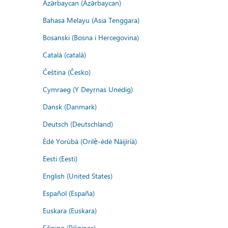
Azərbaycan (Azərbaycan)
Bahasa Melayu (Asia Tenggara)
Bosanski (Bosna i Hercegovina)
Català (català)
Čeština (Česko)
Cymraeg (Y Deyrnas Unedig)
Dansk (Danmark)
Deutsch (Deutschland)
Èdè Yorùbá (Orilẹ̀-èdè Nàìjíríà)
Eesti (Eesti)
English (United States)
Español (España)
Euskara (Euskara)
Filipino (Pilipinas)