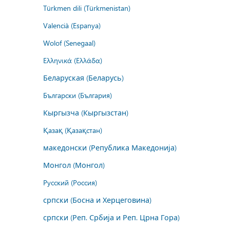
Türkmen dili (Türkmenistan)
Valencià (Espanya)
Wolof (Senegaal)
Ελληνικά (Ελλάδα)
Беларуская (Беларусь)
Български (България)
Кыргызча (Кыргызстан)
Қазақ (Қазақстан)
македонски (Република Македонија)
Монгол (Монгол)
Русский (Россия)
српски (Босна и Херцеговина)
српски (Реп. Србија и Реп. Црна Гора)