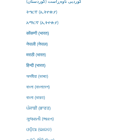
کوردیی ناوەڕاست (کوردستان)
ትግርኛ (ኢትዮጵያ)
አማርኛ (ኢትዮጵያ)
कोंकणी (भारत)
नेपाली (नेपाल)
मराठी (भारत)
हिन्दी (भारत)
অসমীয়া (ভাৰত)
বাংলা (বাংলাদেশ)
বাংলা (ভারত)
ਪੰਜਾਬੀ (ਭਾਰਤ)
ગુજરાતી (ભારત)
ଓଡ଼ିଆ (ଭାରତ)
தமிழ் (இந்தியா)