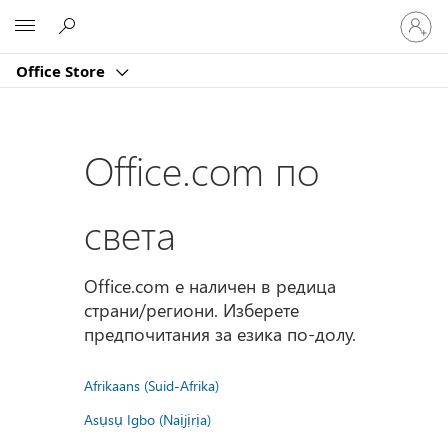
Влезте
Microsoft
във
вашия
Office Store
акаунт
Office.com по
света
Office.com е наличен в редица
страни/региони. Изберете
предпочитания за езика по-долу.
Afrikaans (Suid-Afrika)
Asụsụ Igbo (Naịjịrịa)