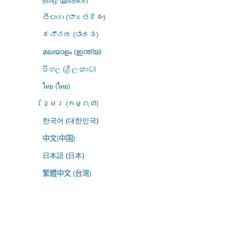
తెలుగు (భారతదేశం)
ಕನ್ನಡ (ಭಾರತ)
മലയാളം (ഇന്ത്യ)
සිංහල (ශ්‍රී ලංකාව)
ไทย (ไทย)
ខ្មែរ (កម្ពុជា)
한국어 (대한민국)
中文(中国)
日本語 (日本)
繁體中文 (台灣)