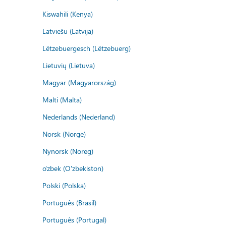
Kiswahili (Kenya)
Latviešu (Latvija)
Lëtzebuergesch (Lëtzebuerg)
Lietuvių (Lietuva)
Magyar (Magyarország)
Malti (Malta)
Nederlands (Nederland)
Norsk (Norge)
Nynorsk (Noreg)
o'zbek (O'zbekiston)
Polski (Polska)
Português (Brasil)
Português (Portugal)