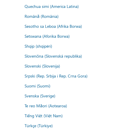
Quechua simi (America Latina)
Română (România)
Sesotho sa Leboa (Afrika Borwa)
Setswana (Aforika Borwa)
Shqip (shqipëri)
Slovenčina (Slovenská republika)
Slovenski (Slovenija)
Srpski (Rep. Srbija i Rep. Crna Gora)
Suomi (Suomi)
Svenska (Sverige)
Te reo Māori (Aotearoa)
Tiếng Việt (Việt Nam)
Türkçe (Türkiye)