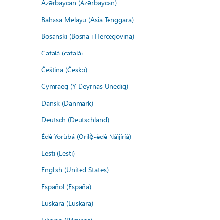
Azərbaycan (Azərbaycan)
Bahasa Melayu (Asia Tenggara)
Bosanski (Bosna i Hercegovina)
Català (català)
Čeština (Česko)
Cymraeg (Y Deyrnas Unedig)
Dansk (Danmark)
Deutsch (Deutschland)
Èdè Yorùbá (Orilẹ̀-èdè Nàìjíríà)
Eesti (Eesti)
English (United States)
Español (España)
Euskara (Euskara)
Filipino (Pilipinas)