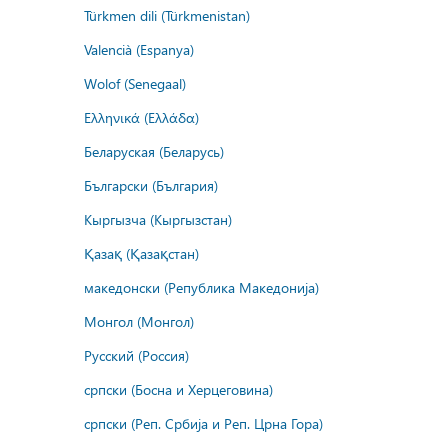
Türkmen dili (Türkmenistan)
Valencià (Espanya)
Wolof (Senegaal)
Ελληνικά (Ελλάδα)
Беларуская (Беларусь)
Български (България)
Кыргызча (Кыргызстан)
Қазақ (Қазақстан)
македонски (Република Македонија)
Монгол (Монгол)
Русский (Россия)
српски (Босна и Херцеговина)
српски (Реп. Србија и Реп. Црна Гора)