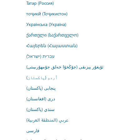
Татар (Россия)
тоҷикӣ (Тоҷикистон)
Українська (Україна)
ქართული (საქართველო)
Հայերեն (Հայաստան)
עברית (ישראל)
ئۇيغۇر يېزىقى (جۇڭخۇا خەلق جۇمھۇرىيىتى)
اُردو (پاکستان)
پنجابی (پاکستان)
درى (افغانستان)
سنڌي (پاکستان)
عربي (المنطقة العربية)
فارسى