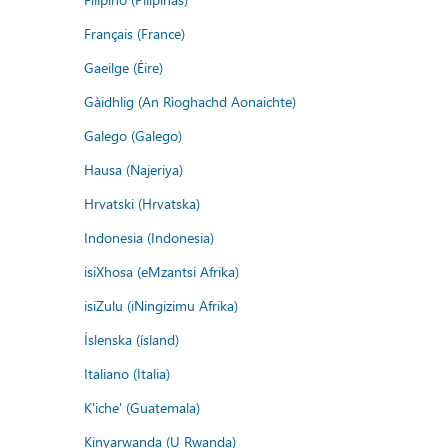
Français (France)
Gaeilge (Éire)
Gàidhlig (An Rìoghachd Aonaichte)
Galego (Galego)
Hausa (Najeriya)
Hrvatski (Hrvatska)
Indonesia (Indonesia)
isiXhosa (eMzantsi Afrika)
isiZulu (iNingizimu Afrika)
Íslenska (ísland)
Italiano (Italia)
K'iche' (Guatemala)
Kinyarwanda (U Rwanda)