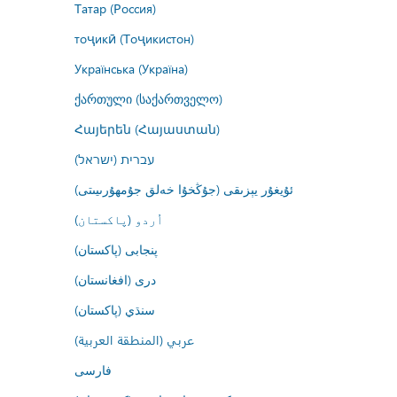
Татар (Россия)
тоҷикӣ (Тоҷикистон)
Українська (Україна)
ქართული (საქართველო)
Հայերեն (Հայաստան)
עברית (ישראל)
ئۇيغۇر يېزىقى (جۇڭخۇا خەلق جۇمھۇرىيىتى)
اُردو (پاکستان)
پنجابی (پاکستان)
درى (افغانستان)
سنڌي (پاکستان)
عربي (المنطقة العربية)
فارسى