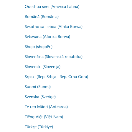
Quechua simi (America Latina)
Română (România)
Sesotho sa Leboa (Afrika Borwa)
Setswana (Aforika Borwa)
Shqip (shqipëri)
Slovenčina (Slovenská republika)
Slovenski (Slovenija)
Srpski (Rep. Srbija i Rep. Crna Gora)
Suomi (Suomi)
Svenska (Sverige)
Te reo Māori (Aotearoa)
Tiếng Việt (Việt Nam)
Türkçe (Türkiye)