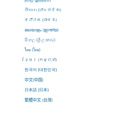
తెలుగు (భారతదేశం)
ಕನ್ನಡ (ಭಾರತ)
മലയാളം (ഇന്ത്യ)
සිංහල (ශ්‍රී ලංකාව)
ไทย (ไทย)
ខ្មែរ (កម្ពុជា)
한국어 (대한민국)
中文(中国)
日本語 (日本)
繁體中文 (台灣)