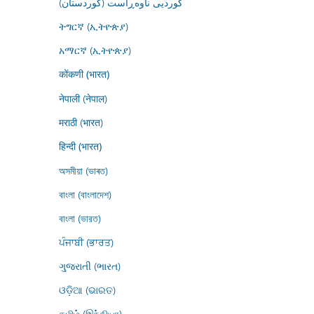
کوردیی ناوەڕاست (کوردستان)
ትግርኛ (ኢትዮጵያ)
አማርኛ (ኢትዮጵያ)
कोंकणी (भारत)
नेपाली (नेपाल)
मराठी (भारत)
हिन्दी (भारत)
অসমীয়া (ভাৰত)
বাংলা (বাংলাদেশ)
বাংলা (ভারত)
ਪੰਜਾਬੀ (ਭਾਰਤ)
ગુજરાતી (ભારત)
ଓଡ଼ିଆ (ଭାରତ)
தமிழ் (இந்தியா)