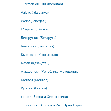
Türkmen dili (Türkmenistan)
Valencià (Espanya)
Wolof (Senegaal)
Ελληνικά (Ελλάδα)
Беларуская (Беларусь)
Български (България)
Кыргызча (Кыргызстан)
Қазақ (Қазақстан)
македонски (Република Македонија)
Монгол (Монгол)
Русский (Россия)
српски (Босна и Херцеговина)
српски (Реп. Србија и Реп. Црна Гора)