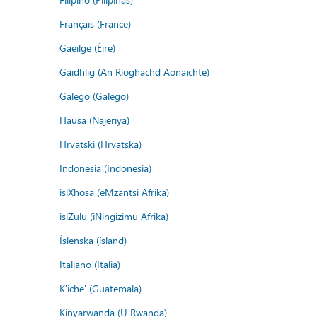
Français (France)
Gaeilge (Éire)
Gàidhlig (An Rìoghachd Aonaichte)
Galego (Galego)
Hausa (Najeriya)
Hrvatski (Hrvatska)
Indonesia (Indonesia)
isiXhosa (eMzantsi Afrika)
isiZulu (iNingizimu Afrika)
Íslenska (ísland)
Italiano (Italia)
K'iche' (Guatemala)
Kinyarwanda (U Rwanda)