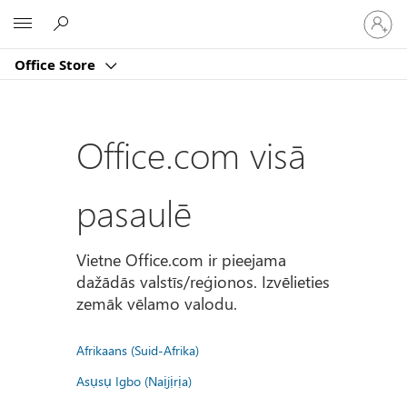
Pierakst
Microsoft
savā
kontā
Office Store
Office.com visā
pasaulē
Vietne Office.com ir pieejama
dažādās valstīs/reģionos. Izvēlieties
zemāk vēlamo valodu.
Afrikaans (Suid-Afrika)
Asụsụ Igbo (Naịjịrịa)