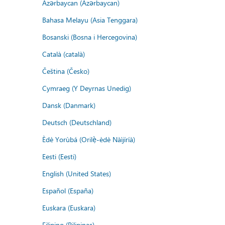
Azərbaycan (Azərbaycan)
Bahasa Melayu (Asia Tenggara)
Bosanski (Bosna i Hercegovina)
Català (català)
Čeština (Česko)
Cymraeg (Y Deyrnas Unedig)
Dansk (Danmark)
Deutsch (Deutschland)
Èdè Yorùbá (Orilẹ̀-èdè Nàìjíríà)
Eesti (Eesti)
English (United States)
Español (España)
Euskara (Euskara)
Filipino (Pilipinas)