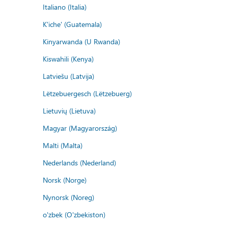
Italiano (Italia)
K'iche' (Guatemala)
Kinyarwanda (U Rwanda)
Kiswahili (Kenya)
Latviešu (Latvija)
Lëtzebuergesch (Lëtzebuerg)
Lietuvių (Lietuva)
Magyar (Magyarország)
Malti (Malta)
Nederlands (Nederland)
Norsk (Norge)
Nynorsk (Noreg)
o'zbek (O'zbekiston)