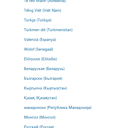
Te reo Māori (Aotearoa)
Tiếng Việt (Việt Nam)
Türkçe (Türkiye)
Türkmen dili (Türkmenistan)
Valencià (Espanya)
Wolof (Senegaal)
Ελληνικά (Ελλάδα)
Беларуская (Беларусь)
Български (България)
Кыргызча (Кыргызстан)
Қазақ (Қазақстан)
македонски (Република Македонија)
Монгол (Монгол)
Русский (Россия)