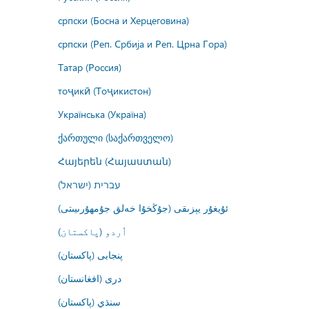
српски (Босна и Херцеговина)
српски (Реп. Србија и Реп. Црна Гора)
Татар (Россия)
тоҷикӣ (Тоҷикистон)
Українська (Україна)
ქართული (საქართველო)
Հայերեն (Հայաստան)
עברית (ישראל)
ئۇيغۇر يېزىقى (جۇڭخۇا خەلق جۇمھۇرىيىتى)
اُردو (پاکستان)
پنجابی (پاکستان)
درى (افغانستان)
سنڌي (پاکستان)