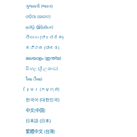
ગુજરાતી (ભારત)
ଓଡ଼ିଆ (ଭାରତ)
தமிழ் (இந்தியா)
తెలుగు (భారతదేశం)
ಕನ್ನಡ (ಭಾರತ)
മലയാളം (ഇന്ത്യ)
සිංහල (ශ්‍රී ලංකාව)
ไทย (ไทย)
ខ្មែរ (កម្ពុជា)
한국어 (대한민국)
中文(中国)
日本語 (日本)
繁體中文 (台灣)