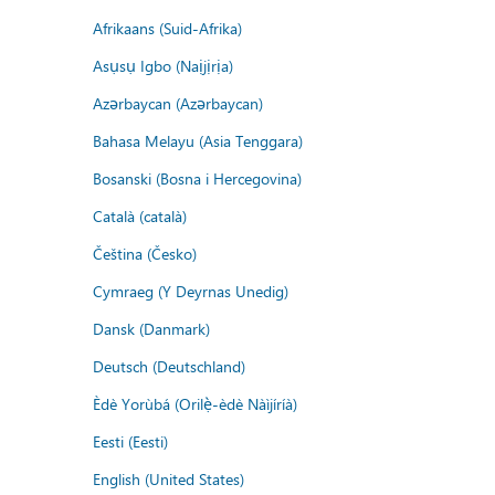
Afrikaans (Suid-Afrika)
Asụsụ Igbo (Naịjịrịa)
Azərbaycan (Azərbaycan)
Bahasa Melayu (Asia Tenggara)
Bosanski (Bosna i Hercegovina)
Català (català)
Čeština (Česko)
Cymraeg (Y Deyrnas Unedig)
Dansk (Danmark)
Deutsch (Deutschland)
Èdè Yorùbá (Orilẹ̀-èdè Nàìjíríà)
Eesti (Eesti)
English (United States)