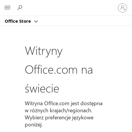
Zaloguj
Microsoft
się
do
Office Store
swojeg
konta
Witryny
Office.com na
świecie
Witryna Office.com jest dostępna
w różnych krajach/regionach.
Wybierz preferencje językowe
poniżej.