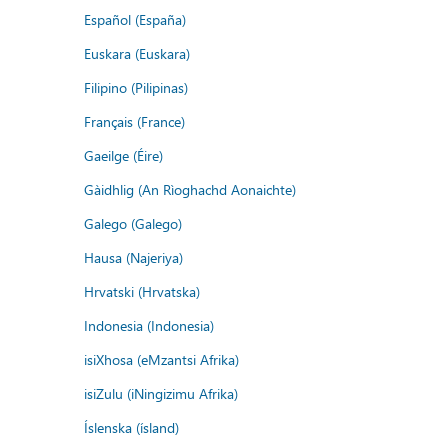
Español (España)
Euskara (Euskara)
Filipino (Pilipinas)
Français (France)
Gaeilge (Éire)
Gàidhlig (An Rìoghachd Aonaichte)
Galego (Galego)
Hausa (Najeriya)
Hrvatski (Hrvatska)
Indonesia (Indonesia)
isiXhosa (eMzantsi Afrika)
isiZulu (iNingizimu Afrika)
Íslenska (ísland)