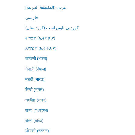
عربي (المنطقة العربية)
فارسى
کوردیی ناوەڕاست (کوردستان)
ትግርኛ (ኢትዮጵያ)
አማርኛ (ኢትዮጵያ)
कोंकणी (भारत)
नेपाली (नेपाल)
मराठी (भारत)
हिन्दी (भारत)
অসমীয়া (ভাৰত)
বাংলা (বাংলাদেশ)
বাংলা (ভারত)
ਪੰਜਾਬੀ (ਭਾਰਤ)