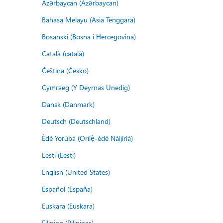
Azərbaycan (Azərbaycan)
Bahasa Melayu (Asia Tenggara)
Bosanski (Bosna i Hercegovina)
Català (català)
Čeština (Česko)
Cymraeg (Y Deyrnas Unedig)
Dansk (Danmark)
Deutsch (Deutschland)
Èdè Yorùbá (Orilẹ̀-èdè Nàìjíríà)
Eesti (Eesti)
English (United States)
Español (España)
Euskara (Euskara)
Filipino (Pilipinas)