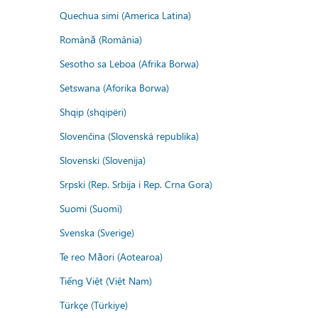
Quechua simi (America Latina)
Română (România)
Sesotho sa Leboa (Afrika Borwa)
Setswana (Aforika Borwa)
Shqip (shqipëri)
Slovenčina (Slovenská republika)
Slovenski (Slovenija)
Srpski (Rep. Srbija i Rep. Crna Gora)
Suomi (Suomi)
Svenska (Sverige)
Te reo Māori (Aotearoa)
Tiếng Việt (Việt Nam)
Türkçe (Türkiye)