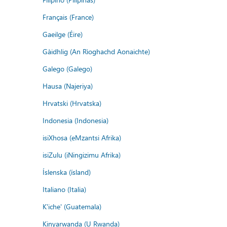
Français (France)
Gaeilge (Éire)
Gàidhlig (An Rìoghachd Aonaichte)
Galego (Galego)
Hausa (Najeriya)
Hrvatski (Hrvatska)
Indonesia (Indonesia)
isiXhosa (eMzantsi Afrika)
isiZulu (iNingizimu Afrika)
Íslenska (ísland)
Italiano (Italia)
K'iche' (Guatemala)
Kinyarwanda (U Rwanda)