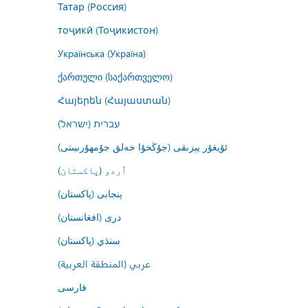
Татар (Россия)
тоҷикӣ (Тоҷикистон)
Українська (Україна)
ქართული (საქართველო)
Հայերեն (Հայաստան)
עברית (ישראל)
ئۇيغۇر يېزىقى (جۇڭخۇا خەلق جۇمھۇرىيىتى)
اُردو (پاکستان)
پنجابی (پاکستان)
درى (افغانستان)
سنڌي (پاکستان)
عربي (المنطقة العربية)
فارسى