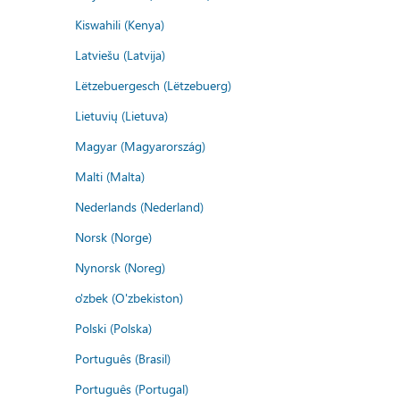
Kiswahili (Kenya)
Latviešu (Latvija)
Lëtzebuergesch (Lëtzebuerg)
Lietuvių (Lietuva)
Magyar (Magyarország)
Malti (Malta)
Nederlands (Nederland)
Norsk (Norge)
Nynorsk (Noreg)
o'zbek (O'zbekiston)
Polski (Polska)
Português (Brasil)
Português (Portugal)