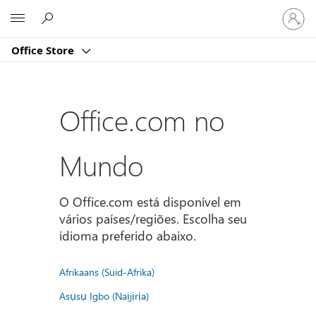
Entre
Microsoft
em
sua
Office Store
conta
Office.com no
Mundo
O Office.com está disponível em
vários países/regiões. Escolha seu
idioma preferido abaixo.
Afrikaans (Suid-Afrika)
Asụsụ Igbo (Naịjịrịa)