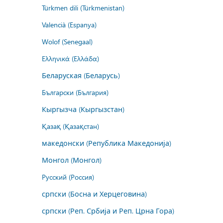
Türkmen dili (Türkmenistan)
Valencià (Espanya)
Wolof (Senegaal)
Ελληνικά (Ελλάδα)
Беларуская (Беларусь)
Български (България)
Кыргызча (Кыргызстан)
Қазақ (Қазақстан)
македонски (Република Македонија)
Монгол (Монгол)
Русский (Россия)
српски (Босна и Херцеговина)
српски (Реп. Србија и Реп. Црна Гора)