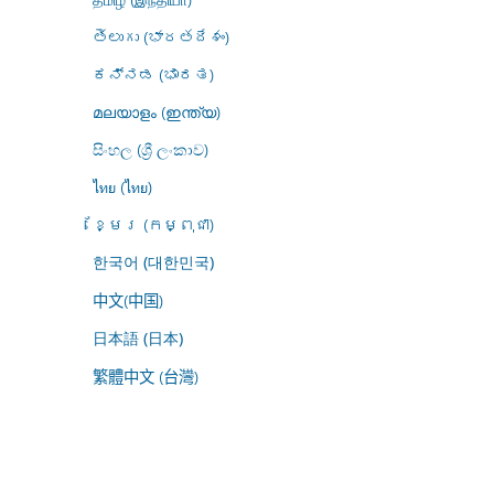
తెలుగు (భారతదేశం)
ಕನ್ನಡ (ಭಾರತ)
മലയാളം (ഇന്ത്യ)
සිංහල (ශ්‍රී ලංකාව)
ไทย (ไทย)
ខ្មែរ (កម្ពុជា)
한국어 (대한민국)
中文(中国)
日本語 (日本)
繁體中文 (台灣)