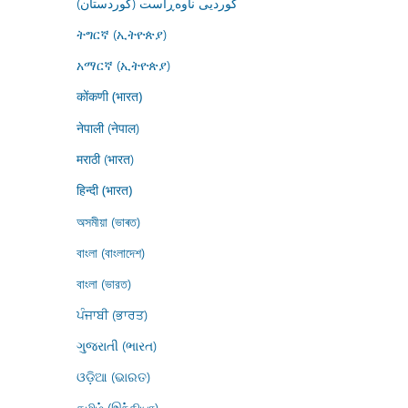
کوردیی ناوەڕاست (کوردستان)
ትግርኛ (ኢትዮጵያ)
አማርኛ (ኢትዮጵያ)
कोंकणी (भारत)
नेपाली (नेपाल)
मराठी (भारत)
हिन्दी (भारत)
অসমীয়া (ভাৰত)
বাংলা (বাংলাদেশ)
বাংলা (ভারত)
ਪੰਜਾਬੀ (ਭਾਰਤ)
ગુજરાતી (ભારત)
ଓଡ଼ିଆ (ଭାରତ)
தமிழ் (இந்தியா)