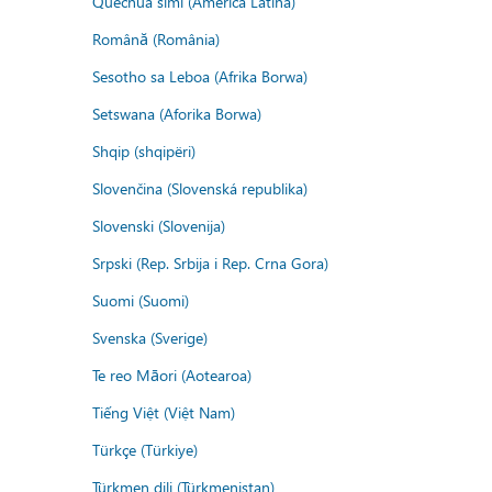
Quechua simi (America Latina)
Română (România)
Sesotho sa Leboa (Afrika Borwa)
Setswana (Aforika Borwa)
Shqip (shqipëri)
Slovenčina (Slovenská republika)
Slovenski (Slovenija)
Srpski (Rep. Srbija i Rep. Crna Gora)
Suomi (Suomi)
Svenska (Sverige)
Te reo Māori (Aotearoa)
Tiếng Việt (Việt Nam)
Türkçe (Türkiye)
Türkmen dili (Türkmenistan)