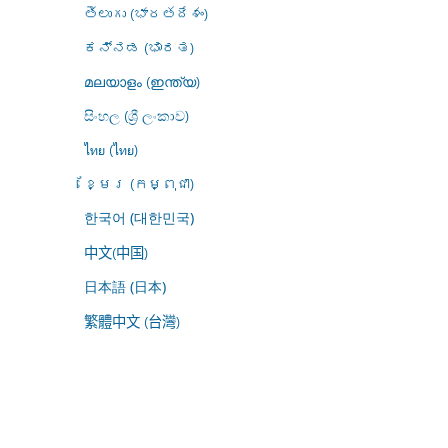
తెలుగు (భారతదేశం)
ಕನ್ನಡ (ಭಾರತ)
മലയാളം (ഇന്ത്യ)
සිංහල (ශ්‍රී ලංකාව)
ไทย (ไทย)
ខ្មែរ (កម្ពុជា)
한국어 (대한민국)
中文(中国)
日本語 (日本)
繁體中文 (台灣)