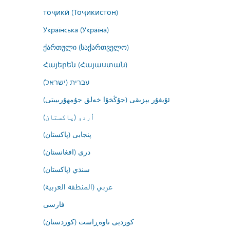
тоҷикӣ (Тоҷикистон)
Українська (Україна)
ქართული (საქართველო)
Հայերեն (Հայաստան)
עברית (ישראל)
ئۇيغۇر يېزىقى (جۇڭخۇا خەلق جۇمھۇرىيىتى)
اُردو (پاکستان)
پنجابی (پاکستان)
درى (افغانستان)
سنڌي (پاکستان)
عربي (المنطقة العربية)
فارسى
کوردیی ناوەڕاست (کوردستان)