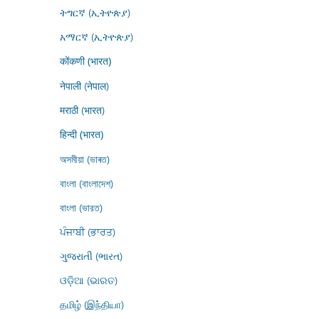
ትግርኛ (ኢትዮጵያ)
አማርኛ (ኢትዮጵያ)
कोंकणी (भारत)
नेपाली (नेपाल)
मराठी (भारत)
हिन्दी (भारत)
অসমীয়া (ভাৰত)
বাংলা (বাংলাদেশ)
বাংলা (ভারত)
ਪੰਜਾਬੀ (ਭਾਰਤ)
ગુજરાતી (ભારત)
ଓଡ଼ିଆ (ଭାରତ)
தமிழ் (இந்தியா)