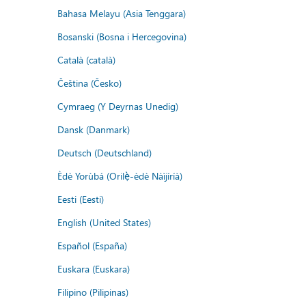
Bahasa Melayu (Asia Tenggara)
Bosanski (Bosna i Hercegovina)
Català (català)
Čeština (Česko)
Cymraeg (Y Deyrnas Unedig)
Dansk (Danmark)
Deutsch (Deutschland)
Èdè Yorùbá (Orilẹ̀-èdè Nàìjíríà)
Eesti (Eesti)
English (United States)
Español (España)
Euskara (Euskara)
Filipino (Pilipinas)