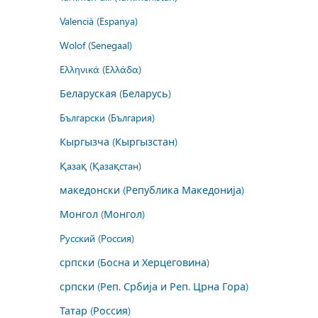
Valencià (Espanya)
Wolof (Senegaal)
Ελληνικά (Ελλάδα)
Беларуская (Беларусь)
Български (България)
Кыргызча (Кыргызстан)
Қазақ (Қазақстан)
македонски (Република Македонија)
Монгол (Монгол)
Русский (Россия)
српски (Босна и Херцеговина)
српски (Реп. Србија и Реп. Црна Гора)
Татар (Россия)