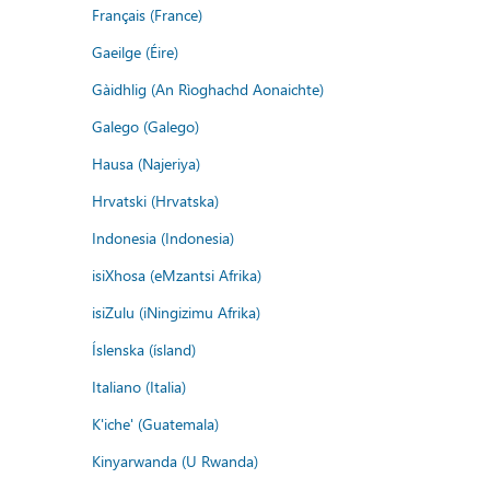
Français (France)
Gaeilge (Éire)
Gàidhlig (An Rìoghachd Aonaichte)
Galego (Galego)
Hausa (Najeriya)
Hrvatski (Hrvatska)
Indonesia (Indonesia)
isiXhosa (eMzantsi Afrika)
isiZulu (iNingizimu Afrika)
Íslenska (ísland)
Italiano (Italia)
K'iche' (Guatemala)
Kinyarwanda (U Rwanda)