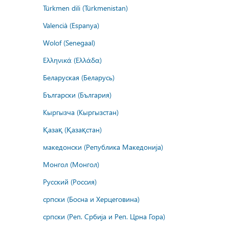
Türkmen dili (Türkmenistan)
Valencià (Espanya)
Wolof (Senegaal)
Ελληνικά (Ελλάδα)
Беларуская (Беларусь)
Български (България)
Кыргызча (Кыргызстан)
Қазақ (Қазақстан)
македонски (Република Македонија)
Монгол (Монгол)
Русский (Россия)
српски (Босна и Херцеговина)
српски (Реп. Србија и Реп. Црна Гора)