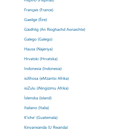
Français (France)
Gaeilge (Éire)
Gàidhlig (An Rìoghachd Aonaichte)
Galego (Galego)
Hausa (Najeriya)
Hrvatski (Hrvatska)
Indonesia (Indonesia)
isiXhosa (eMzantsi Afrika)
isiZulu (iNingizimu Afrika)
Íslenska (ísland)
Italiano (Italia)
K'iche' (Guatemala)
Kinyarwanda (U Rwanda)