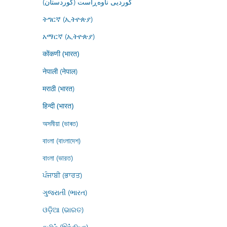
کوردیی ناوەڕاست (کوردستان)
ትግርኛ (ኢትዮጵያ)
አማርኛ (ኢትዮጵያ)
कोंकणी (भारत)
नेपाली (नेपाल)
मराठी (भारत)
हिन्दी (भारत)
অসমীয়া (ভাৰত)
বাংলা (বাংলাদেশ)
বাংলা (ভারত)
ਪੰਜਾਬੀ (ਭਾਰਤ)
ગુજરાતી (ભારત)
ଓଡ଼ିଆ (ଭାରତ)
தமிழ் (இந்தியா)