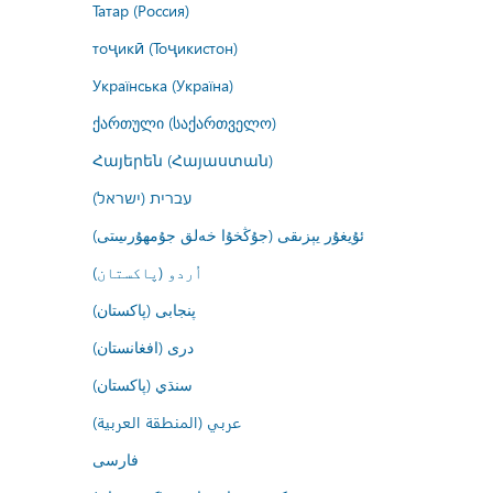
Татар (Россия)
тоҷикӣ (Тоҷикистон)
Українська (Україна)
ქართული (საქართველო)
Հայերեն (Հայաստան)
עברית (ישראל)
ئۇيغۇر يېزىقى (جۇڭخۇا خەلق جۇمھۇرىيىتى)
اُردو (پاکستان)
پنجابی (پاکستان)
درى (افغانستان)
سنڌي (پاکستان)
عربي (المنطقة العربية)
فارسى