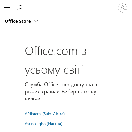
Увійдіт
Microsoft
у
свій
Office Store
обліко
запис
Office.com в
усьому світі
Служба Office.com доступна в
різних країнах. Виберіть мову
нижче.
Afrikaans (Suid-Afrika)
Asụsụ Igbo (Naịjịrịa)