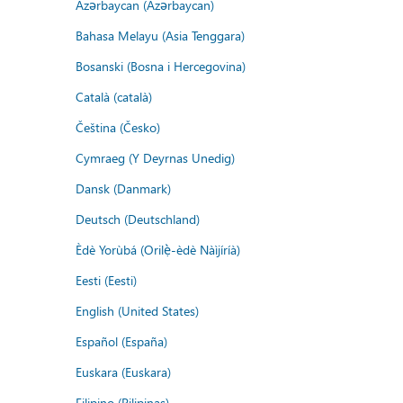
Azərbaycan (Azərbaycan)
Bahasa Melayu (Asia Tenggara)
Bosanski (Bosna i Hercegovina)
Català (català)
Čeština (Česko)
Cymraeg (Y Deyrnas Unedig)
Dansk (Danmark)
Deutsch (Deutschland)
Èdè Yorùbá (Orilẹ̀-èdè Nàìjíríà)
Eesti (Eesti)
English (United States)
Español (España)
Euskara (Euskara)
Filipino (Pilipinas)