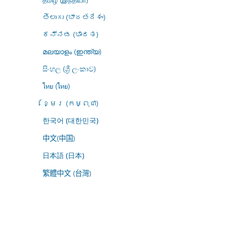
తెలుగు (భారతదేశం)
ಕನ್ನಡ (ಭಾರತ)
മലയാളം (ഇന്ത്യ)
සිංහල (ශ්‍රී ලංකාව)
ไทย (ไทย)
ខ្មែរ (កម្ពុជា)
한국어 (대한민국)
中文(中国)
日本語 (日本)
繁體中文 (台灣)