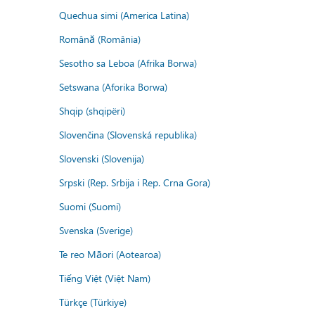
Quechua simi (America Latina)
Română (România)
Sesotho sa Leboa (Afrika Borwa)
Setswana (Aforika Borwa)
Shqip (shqipëri)
Slovenčina (Slovenská republika)
Slovenski (Slovenija)
Srpski (Rep. Srbija i Rep. Crna Gora)
Suomi (Suomi)
Svenska (Sverige)
Te reo Māori (Aotearoa)
Tiếng Việt (Việt Nam)
Türkçe (Türkiye)