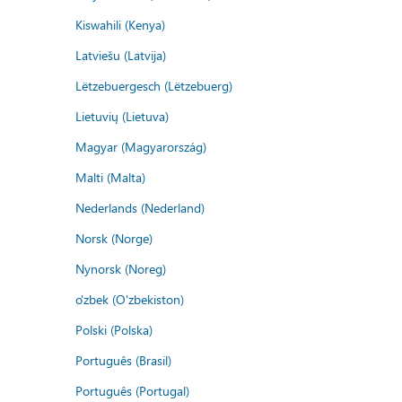
Kiswahili (Kenya)
Latviešu (Latvija)
Lëtzebuergesch (Lëtzebuerg)
Lietuvių (Lietuva)
Magyar (Magyarország)
Malti (Malta)
Nederlands (Nederland)
Norsk (Norge)
Nynorsk (Noreg)
o'zbek (O'zbekiston)
Polski (Polska)
Português (Brasil)
Português (Portugal)