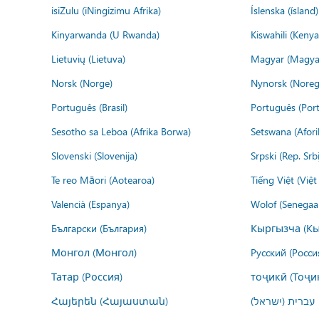
isiZulu (iNingizimu Afrika)
Íslenska (ísland)
Kinyarwanda (U Rwanda)
Kiswahili (Kenya
Lietuvių (Lietuva)
Magyar (Magya
Norsk (Norge)
Nynorsk (Noreg
Português (Brasil)
Português (Port
Sesotho sa Leboa (Afrika Borwa)
Setswana (Afor
Slovenski (Slovenija)
Srpski (Rep. Srb
Te reo Māori (Aotearoa)
Tiếng Việt (Việ
Valencià (Espanya)
Wolof (Senegaal
Български (България)
Кыргызча (Кы
Монгол (Монгол)
Русский (Росси
Татар (Россия)
тоҷикӣ (Тоҷи
Հայերեն (Հայաստան)
עברית (ישראל)