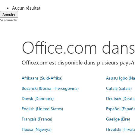
Aucun résultat
Annuler
Se connecter
Office.com dan
Office.com est disponible dans plusieurs pays/r
Afrikaans (Suid-Afrika)
Asụsụ Igbo (Naị
Bosanski (Bosna i Hercegovina)
Català (català)
Dansk (Danmark)
Deutsch (Deuts
English (United States)
Español (España
Français (France)
Gaeilge (Éire)
Hausa (Najeriya)
Hrvatski (Hrvat