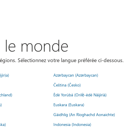
s le monde
égions. Sélectionnez votre langue préférée ci-dessous.
jịrịa)
Azərbaycan (Azərbaycan)
Čeština (Česko)
chland)
Èdè Yorùbá (Orilẹ̀-èdè Nàìjíríà)
)
Euskara (Euskara)
Gàidhlig (An Rìoghachd Aonaichte)
ska)
Indonesia (Indonesia)