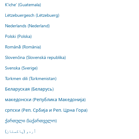
K'iche' (Guatemala)
Lëtzebuergesch (Lëtzebuerg)
Nederlands (Nederland)
Polski (Polska)
Română (România)
Slovenčina (Slovenská republika)
Svenska (Sverige)
Türkmen dili (Türkmenistan)
Беларуская (Беларусь)
македонски (Република Македонија)
српски (Реп. Србија и Реп. Црна Гора)
ქართული (საქართველო)
اُردو (پاکستان)