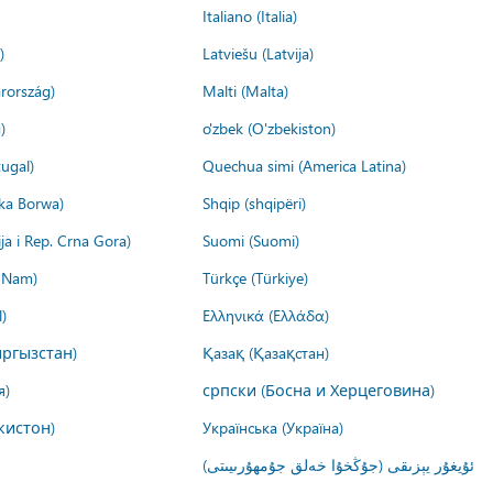
Italiano (Italia)
)
Latviešu (Latvija)
rország)
Malti (Malta)
)
o'zbek (O'zbekiston)
ugal)
Quechua simi (America Latina)
ika Borwa)
Shqip (shqipëri)
ija i Rep. Crna Gora)
Suomi (Suomi)
t Nam)
Türkçe (Türkiye)
)
Ελληνικά (Ελλάδα)
ргызстан)
Қазақ (Қазақстан)
я)
српски (Босна и Херцеговина)
кистон)
Українська (Україна)
ئۇيغۇر يېزىقى (جۇڭخۇا خەلق جۇمھۇرىيىتى)