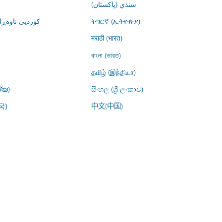
سنڌي (پاکستان)
کوردیی ناوە)
ትግርኛ (ኢትዮጵያ)
मराठी (भारत)
বাংলা (ভারত)
தமிழ் (இந்தியா)
്യ)
සිංහල (ශ්‍රී ලංකාව)
中文(中国)
국)