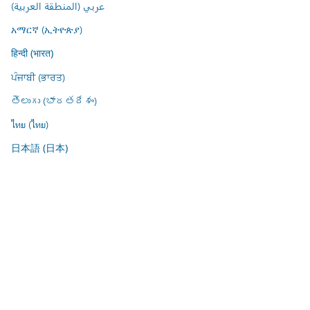
عربي (المنطقة العربية)
አማርኛ (ኢትዮጵያ)
हिन्दी (भारत)
ਪੰਜਾਬੀ (ਭਾਰਤ)
తెలుగు (భారతదేశం)
ไทย (ไทย)
日本語 (日本)