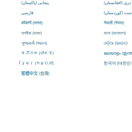
درى (افغانستان)
پنجابی (پاکستان)
ڕاست (کوردستان
فارسى
नेपाली (नेपाल)
कोंकणी (भारत)
অসমীয়া (ভাৰত)
বাংলা (বাংলাদেশ)
ગુજરાતી (ભારત)
ଓଡ଼ିଆ (ଭାରତ)
ಕನ್ನಡ (ಭಾರತ)
മലയാളം (ഇന്ത
ខ្មែរ (កម្ពុជា)
한국어 (대한민
繁體中文 (台灣)