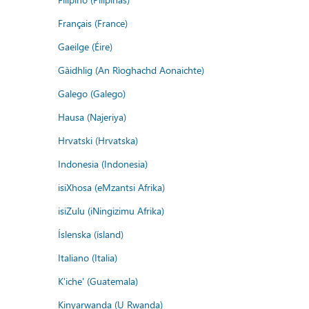
Français (France)
Gaeilge (Éire)
Gàidhlig (An Rìoghachd Aonaichte)
Galego (Galego)
Hausa (Najeriya)
Hrvatski (Hrvatska)
Indonesia (Indonesia)
isiXhosa (eMzantsi Afrika)
isiZulu (iNingizimu Afrika)
Íslenska (ísland)
Italiano (Italia)
K'iche' (Guatemala)
Kinyarwanda (U Rwanda)