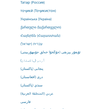
Татар (Россия)
тоҷикӣ (Тоҷикистон)
Українська (Україна)
ქართული (საქართველო)
Հայերեն (Հայաստան)
עברית (ישראל)
ئۇيغۇر يېزىقى (جۇڭخۇا خەلق جۇمھۇرىيىتى)
اُردو (پاکستان)
پنجابی (پاکستان)
درى (افغانستان)
سنڌي (پاکستان)
عربي (المنطقة العربية)
فارسى