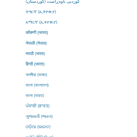
کوردیی ناوەڕاست (کوردستان)
ትግርኛ (ኢትዮጵያ)
አማርኛ (ኢትዮጵያ)
कोंकणी (भारत)
नेपाली (नेपाल)
मराठी (भारत)
हिन्दी (भारत)
অসমীয়া (ভাৰত)
বাংলা (বাংলাদেশ)
বাংলা (ভারত)
ਪੰਜਾਬੀ (ਭਾਰਤ)
ગુજરાતી (ભારત)
ଓଡ଼ିଆ (ଭାରତ)
தமிழ் (இந்தியா)