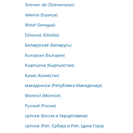
Türkmen dili (Türkmenistan)
Valencià (Espanya)
Wolof (Senegaal)
Ελληνικά (Ελλάδα)
Беларуская (Беларусь)
Български (България)
Кыргызча (Кыргызстан)
Қазақ (Қазақстан)
македонски (Република Македонија)
Монгол (Монгол)
Русский (Россия)
српски (Босна и Херцеговина)
српски (Реп. Србија и Реп. Црна Гора)