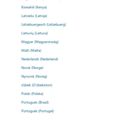
Kiswahili (Kenya)
Latviešu (Latvija)
Lëtzebuergesch (Lëtzebuerg)
Lietuvių (Lietuva)
Magyar (Magyarország)
Malti (Malta)
Nederlands (Nederland)
Norsk (Norge)
Nynorsk (Noreg)
o'zbek (O'zbekiston)
Polski (Polska)
Português (Brasil)
Português (Portugal)