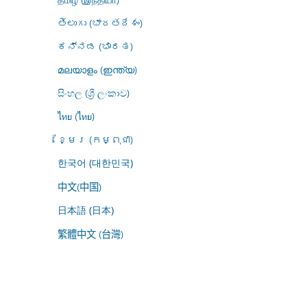
తెలుగు (భారతదేశం)
ಕನ್ನಡ (ಭಾರತ)
മലയാളം (ഇന്ത്യ)
සිංහල (ශ්‍රී ලංකාව)
ไทย (ไทย)
ខ្មែរ (កម្ពុជា)
한국어 (대한민국)
中文(中国)
日本語 (日本)
繁體中文 (台灣)