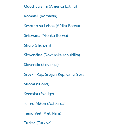
Quechua simi (America Latina)
Română (România)
Sesotho sa Leboa (Afrika Borwa)
Setswana (Aforika Borwa)
Shqip (shqipëri)
Slovenčina (Slovenská republika)
Slovenski (Slovenija)
Srpski (Rep. Srbija i Rep. Crna Gora)
Suomi (Suomi)
Svenska (Sverige)
Te reo Māori (Aotearoa)
Tiếng Việt (Việt Nam)
Türkçe (Türkiye)