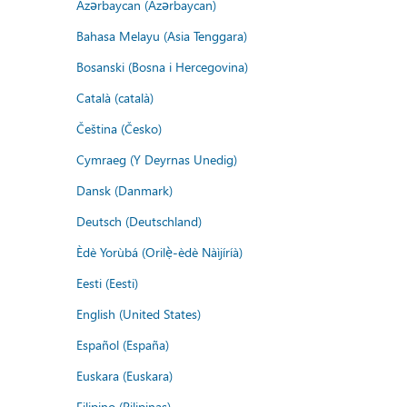
Azərbaycan (Azərbaycan)
Bahasa Melayu (Asia Tenggara)
Bosanski (Bosna i Hercegovina)
Català (català)
Čeština (Česko)
Cymraeg (Y Deyrnas Unedig)
Dansk (Danmark)
Deutsch (Deutschland)
Èdè Yorùbá (Orilẹ̀-èdè Nàìjíríà)
Eesti (Eesti)
English (United States)
Español (España)
Euskara (Euskara)
Filipino (Pilipinas)