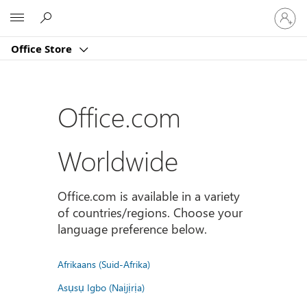
Sign
Microsoft
in
to
Office Store
your
account
Office.com
Worldwide
Office.com is available in a variety
of countries/regions. Choose your
language preference below.
Afrikaans (Suid-Afrika)
Asụsụ Igbo (Naịjịrịa)