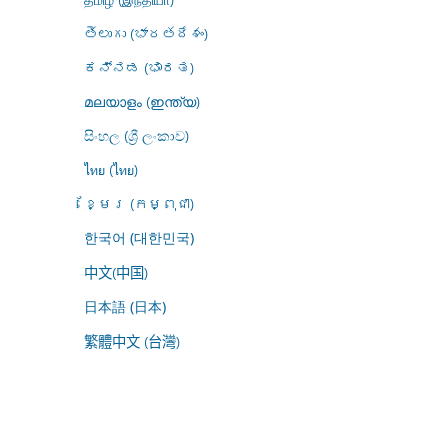
తెలుగు (భారతదేశం)
ಕನ್ನಡ (ಭಾರತ)
മലയാളം (ഇന്ത്യ)
සිංහල (ශ්‍රී ලංකාව)
ไทย (ไทย)
ខ្មែរ (កម្ពុជា)
한국어 (대한민국)
中文(中国)
日本語 (日本)
繁體中文 (台灣)