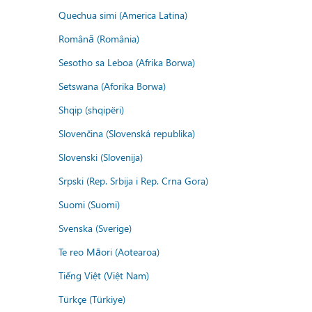
Quechua simi (America Latina)
Română (România)
Sesotho sa Leboa (Afrika Borwa)
Setswana (Aforika Borwa)
Shqip (shqipëri)
Slovenčina (Slovenská republika)
Slovenski (Slovenija)
Srpski (Rep. Srbija i Rep. Crna Gora)
Suomi (Suomi)
Svenska (Sverige)
Te reo Māori (Aotearoa)
Tiếng Việt (Việt Nam)
Türkçe (Türkiye)