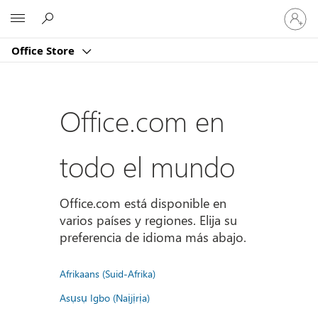
Iniciar
Microsoft
sesión
en
Office Store
tu
cuenta
Office.com en
todo el mundo
Office.com está disponible en
varios países y regiones. Elija su
preferencia de idioma más abajo.
Afrikaans (Suid-Afrika)
Asụsụ Igbo (Naịjịrịa)