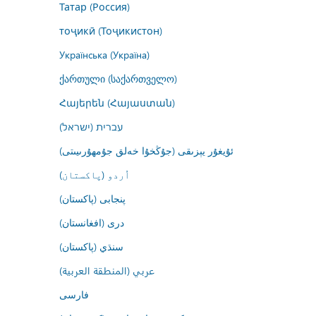
Татар (Россия)
тоҷикӣ (Тоҷикистон)
Українська (Україна)
ქართული (საქართველო)
Հայերեն (Հայաստան)
עברית (ישראל)
ئۇيغۇر يېزىقى (جۇڭخۇا خەلق جۇمھۇرىيىتى)
اُردو (پاکستان)
پنجابی (پاکستان)
درى (افغانستان)
سنڌي (پاکستان)
عربي (المنطقة العربية)
فارسى