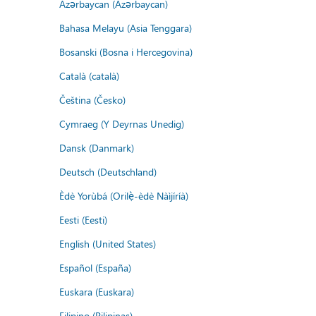
Azərbaycan (Azərbaycan)
Bahasa Melayu (Asia Tenggara)
Bosanski (Bosna i Hercegovina)
Català (català)
Čeština (Česko)
Cymraeg (Y Deyrnas Unedig)
Dansk (Danmark)
Deutsch (Deutschland)
Èdè Yorùbá (Orilẹ̀-èdè Nàìjíríà)
Eesti (Eesti)
English (United States)
Español (España)
Euskara (Euskara)
Filipino (Pilipinas)