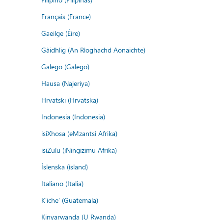
Français (France)
Gaeilge (Éire)
Gàidhlig (An Rìoghachd Aonaichte)
Galego (Galego)
Hausa (Najeriya)
Hrvatski (Hrvatska)
Indonesia (Indonesia)
isiXhosa (eMzantsi Afrika)
isiZulu (iNingizimu Afrika)
Íslenska (ísland)
Italiano (Italia)
K'iche' (Guatemala)
Kinyarwanda (U Rwanda)