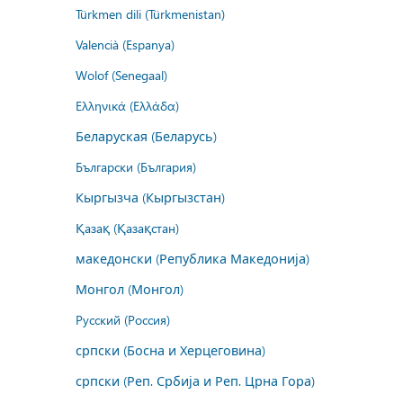
Türkmen dili (Türkmenistan)
Valencià (Espanya)
Wolof (Senegaal)
Ελληνικά (Ελλάδα)
Беларуская (Беларусь)
Български (България)
Кыргызча (Кыргызстан)
Қазақ (Қазақстан)
македонски (Република Македонија)
Монгол (Монгол)
Русский (Россия)
српски (Босна и Херцеговина)
српски (Реп. Србија и Реп. Црна Гора)