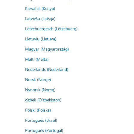
Kiswahili (Kenya)
Latviešu (Latvija)
Lëtzebuergesch (Lëtzebuerg)
Lietuvių (Lietuva)
Magyar (Magyarország)
Malti (Malta)
Nederlands (Nederland)
Norsk (Norge)
Nynorsk (Noreg)
o'zbek (O'zbekiston)
Polski (Polska)
Português (Brasil)
Português (Portugal)