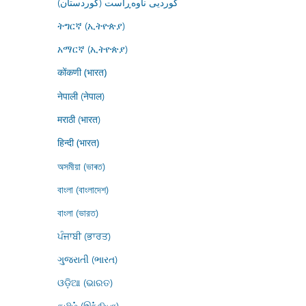
کوردیی ناوەڕاست (کوردستان)
ትግርኛ (ኢትዮጵያ)
አማርኛ (ኢትዮጵያ)
कोंकणी (भारत)
नेपाली (नेपाल)
मराठी (भारत)
हिन्दी (भारत)
অসমীয়া (ভাৰত)
বাংলা (বাংলাদেশ)
বাংলা (ভারত)
ਪੰਜਾਬੀ (ਭਾਰਤ)
ગુજરાતી (ભારત)
ଓଡ଼ିଆ (ଭାରତ)
தமிழ் (இந்தியா)