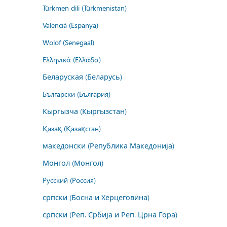
Türkmen dili (Türkmenistan)
Valencià (Espanya)
Wolof (Senegaal)
Ελληνικά (Ελλάδα)
Беларуская (Беларусь)
Български (България)
Кыргызча (Кыргызстан)
Қазақ (Қазақстан)
македонски (Република Македонија)
Монгол (Монгол)
Русский (Россия)
српски (Босна и Херцеговина)
српски (Реп. Србија и Реп. Црна Гора)