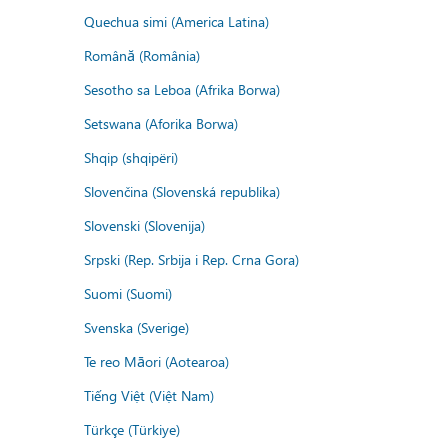
Quechua simi (America Latina)
Română (România)
Sesotho sa Leboa (Afrika Borwa)
Setswana (Aforika Borwa)
Shqip (shqipëri)
Slovenčina (Slovenská republika)
Slovenski (Slovenija)
Srpski (Rep. Srbija i Rep. Crna Gora)
Suomi (Suomi)
Svenska (Sverige)
Te reo Māori (Aotearoa)
Tiếng Việt (Việt Nam)
Türkçe (Türkiye)