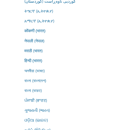
کوردیی ناوەڕاست (کوردستان)
ትግርኛ (ኢትዮጵያ)
አማርኛ (ኢትዮጵያ)
कोंकणी (भारत)
नेपाली (नेपाल)
मराठी (भारत)
हिन्दी (भारत)
অসমীয়া (ভাৰত)
বাংলা (বাংলাদেশ)
বাংলা (ভারত)
ਪੰਜਾਬੀ (ਭਾਰਤ)
ગુજરાતી (ભારત)
ଓଡ଼ିଆ (ଭାରତ)
தமிழ் (இந்தியா)