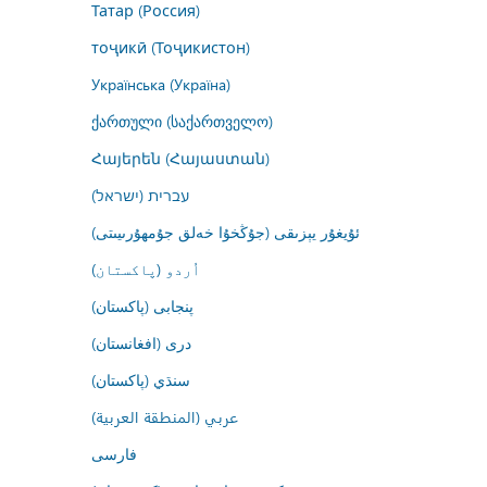
Татар (Россия)
тоҷикӣ (Тоҷикистон)
Українська (Україна)
ქართული (საქართველო)
Հայերեն (Հայաստան)
עברית (ישראל)
ئۇيغۇر يېزىقى (جۇڭخۇا خەلق جۇمھۇرىيىتى)
اُردو (پاکستان)
پنجابی (پاکستان)
درى (افغانستان)
سنڌي (پاکستان)
عربي (المنطقة العربية)
فارسى