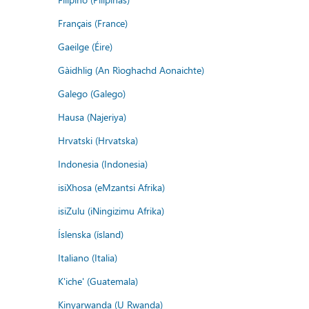
Français (France)
Gaeilge (Éire)
Gàidhlig (An Rìoghachd Aonaichte)
Galego (Galego)
Hausa (Najeriya)
Hrvatski (Hrvatska)
Indonesia (Indonesia)
isiXhosa (eMzantsi Afrika)
isiZulu (iNingizimu Afrika)
Íslenska (ísland)
Italiano (Italia)
K'iche' (Guatemala)
Kinyarwanda (U Rwanda)