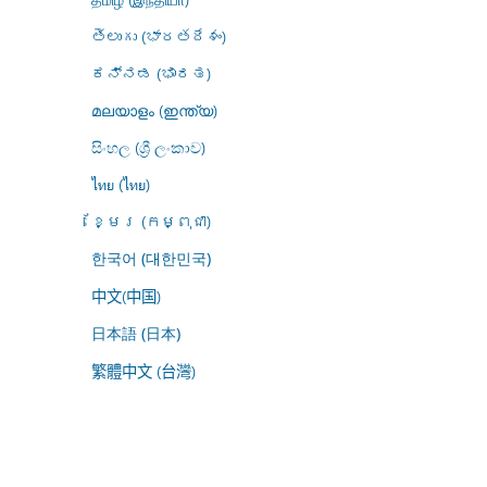
తెలుగు (భారతదేశం)
ಕನ್ನಡ (ಭಾರತ)
മലയാളം (ഇന്ത്യ)
සිංහල (ශ්‍රී ලංකාව)
ไทย (ไทย)
ខ្មែរ (កម្ពុជា)
한국어 (대한민국)
中文(中国)
日本語 (日本)
繁體中文 (台灣)