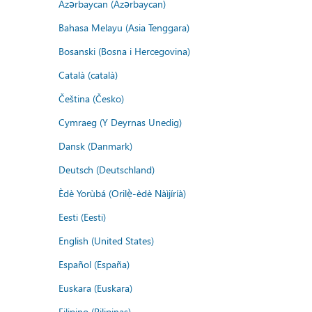
Azərbaycan (Azərbaycan)
Bahasa Melayu (Asia Tenggara)
Bosanski (Bosna i Hercegovina)
Català (català)
Čeština (Česko)
Cymraeg (Y Deyrnas Unedig)
Dansk (Danmark)
Deutsch (Deutschland)
Èdè Yorùbá (Orilẹ̀-èdè Nàìjíríà)
Eesti (Eesti)
English (United States)
Español (España)
Euskara (Euskara)
Filipino (Pilipinas)