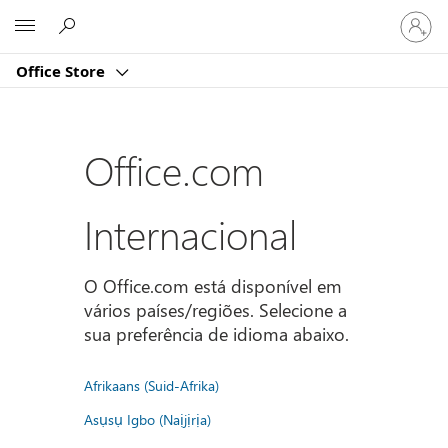
Iniciar
Microsoft
sessão
na
Office Store
conta
Office.com
Internacional
O Office.com está disponível em
vários países/regiões. Selecione a
sua preferência de idioma abaixo.
Afrikaans (Suid-Afrika)
Asụsụ Igbo (Naịjịrịa)