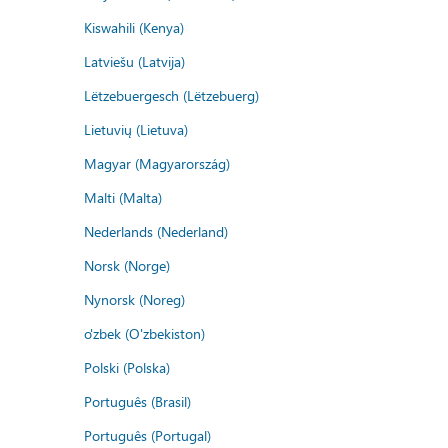
Kiswahili (Kenya)
Latviešu (Latvija)
Lëtzebuergesch (Lëtzebuerg)
Lietuvių (Lietuva)
Magyar (Magyarország)
Malti (Malta)
Nederlands (Nederland)
Norsk (Norge)
Nynorsk (Noreg)
o'zbek (O'zbekiston)
Polski (Polska)
Português (Brasil)
Português (Portugal)