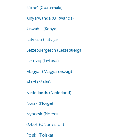
K'iche' (Guatemala)
Kinyarwanda (U Rwanda)
Kiswahili (Kenya)
Latviešu (Latvija)
Lëtzebuergesch (Lëtzebuerg)
Lietuvių (Lietuva)
Magyar (Magyarország)
Malti (Malta)
Nederlands (Nederland)
Norsk (Norge)
Nynorsk (Noreg)
o'zbek (O'zbekiston)
Polski (Polska)