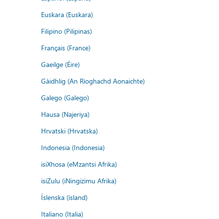
Euskara (Euskara)
Filipino (Pilipinas)
Français (France)
Gaeilge (Éire)
Gàidhlig (An Rìoghachd Aonaichte)
Galego (Galego)
Hausa (Najeriya)
Hrvatski (Hrvatska)
Indonesia (Indonesia)
isiXhosa (eMzantsi Afrika)
isiZulu (iNingizimu Afrika)
Íslenska (ísland)
Italiano (Italia)