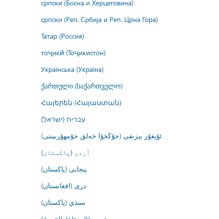
српски (Босна и Херцеговина)
српски (Реп. Србија и Реп. Црна Гора)
Татар (Россия)
тоҷикӣ (Тоҷикистон)
Українська (Україна)
ქართული (საქართველო)
Հայերեն (Հայաստան)
עברית (ישראל)
ئۇيغۇر يېزىقى (جۇڭخۇا خەلق جۇمھۇرىيىتى)
اُردو (پاکستان)
پنجابی (پاکستان)
درى (افغانستان)
سنڌي (پاکستان)
عربي (المنطقة العربية)