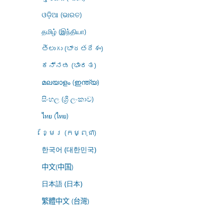
ଓଡ଼ିଆ (ଭାରତ)
தமிழ் (இந்தியா)
తెలుగు (భారతదేశం)
ಕನ್ನಡ (ಭಾರತ)
മലയാളം (ഇന്ത്യ)
සිංහල (ශ්‍රී ලංකාව)
ไทย (ไทย)
ខ្មែរ (កម្ពុជា)
한국어 (대한민국)
中文(中国)
日本語 (日本)
繁體中文 (台灣)