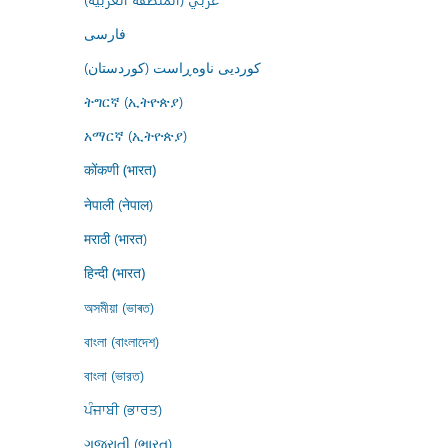
فارسى
کوردیی ناوەڕاست (کوردستان)
ትግርኛ (ኢትዮጵያ)
አማርኛ (ኢትዮጵያ)
कोंकणी (भारत)
नेपाली (नेपाल)
मराठी (भारत)
हिन्दी (भारत)
অসমীয়া (ভাৰত)
বাংলা (বাংলাদেশ)
বাংলা (ভারত)
ਪੰਜਾਬੀ (ਭਾਰਤ)
ગુજરાતી (ભારત)