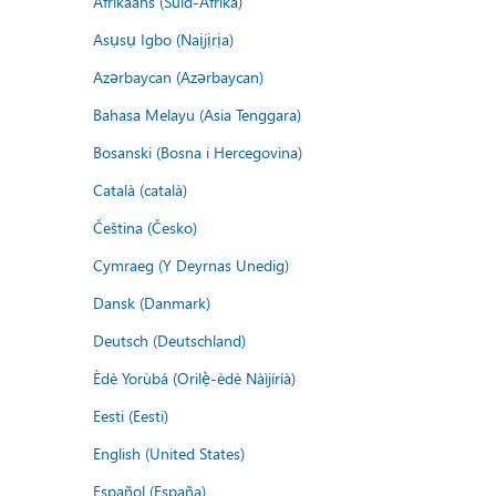
Afrikaans (Suid-Afrika)
Asụsụ Igbo (Naịjịrịa)
Azərbaycan (Azərbaycan)
Bahasa Melayu (Asia Tenggara)
Bosanski (Bosna i Hercegovina)
Català (català)
Čeština (Česko)
Cymraeg (Y Deyrnas Unedig)
Dansk (Danmark)
Deutsch (Deutschland)
Èdè Yorùbá (Orilẹ̀-èdè Nàìjíríà)
Eesti (Eesti)
English (United States)
Español (España)