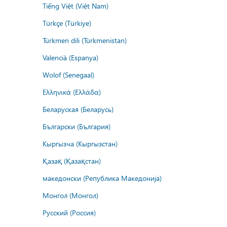
Tiếng Việt (Việt Nam)
Türkçe (Türkiye)
Türkmen dili (Türkmenistan)
Valencià (Espanya)
Wolof (Senegaal)
Ελληνικά (Ελλάδα)
Беларуская (Беларусь)
Български (България)
Кыргызча (Кыргызстан)
Қазақ (Қазақстан)
македонски (Република Македонија)
Монгол (Монгол)
Русский (Россия)