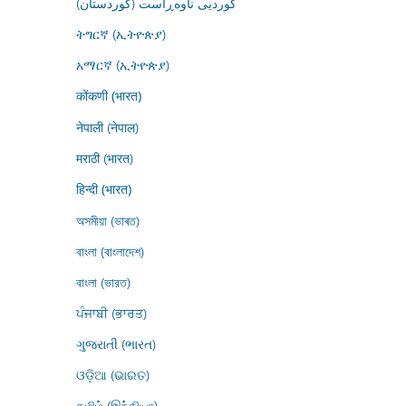
کوردیی ناوەڕاست (کوردستان)
ትግርኛ (ኢትዮጵያ)
አማርኛ (ኢትዮጵያ)
कोंकणी (भारत)
नेपाली (नेपाल)
मराठी (भारत)
हिन्दी (भारत)
অসমীয়া (ভাৰত)
বাংলা (বাংলাদেশ)
বাংলা (ভারত)
ਪੰਜਾਬੀ (ਭਾਰਤ)
ગુજરાતી (ભારત)
ଓଡ଼ିଆ (ଭାରତ)
தமிழ் (இந்தியா)