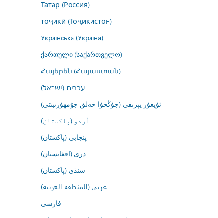
Татар (Россия)
тоҷикӣ (Тоҷикистон)
Українська (Україна)
ქართული (საქართველო)
Հայերեն (Հայաստան)
עברית (ישראל)
ئۇيغۇر يېزىقى (جۇڭخۇا خەلق جۇمھۇرىيىتى)
اُردو (پاکستان)
پنجابی (پاکستان)
درى (افغانستان)
سنڌي (پاکستان)
عربي (المنطقة العربية)
فارسى