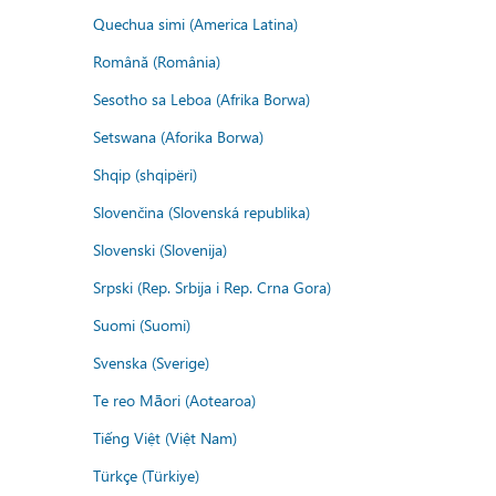
Quechua simi (America Latina)
Română (România)
Sesotho sa Leboa (Afrika Borwa)
Setswana (Aforika Borwa)
Shqip (shqipëri)
Slovenčina (Slovenská republika)
Slovenski (Slovenija)
Srpski (Rep. Srbija i Rep. Crna Gora)
Suomi (Suomi)
Svenska (Sverige)
Te reo Māori (Aotearoa)
Tiếng Việt (Việt Nam)
Türkçe (Türkiye)