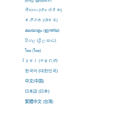
తెలుగు (భారతదేశం)
ಕನ್ನಡ (ಭಾರತ)
മലയാളം (ഇന്ത്യ)
සිංහල (ශ්‍රී ලංකාව)
ไทย (ไทย)
ខ្មែរ (កម្ពុជា)
한국어 (대한민국)
中文(中国)
日本語 (日本)
繁體中文 (台灣)