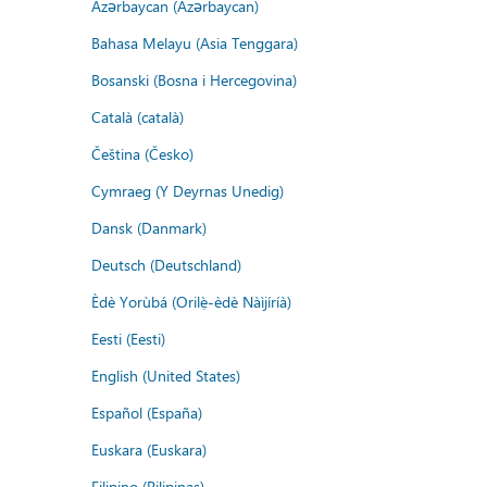
Azərbaycan (Azərbaycan)
Bahasa Melayu (Asia Tenggara)
Bosanski (Bosna i Hercegovina)
Català (català)
Čeština (Česko)
Cymraeg (Y Deyrnas Unedig)
Dansk (Danmark)
Deutsch (Deutschland)
Èdè Yorùbá (Orilẹ̀-èdè Nàìjíríà)
Eesti (Eesti)
English (United States)
Español (España)
Euskara (Euskara)
Filipino (Pilipinas)