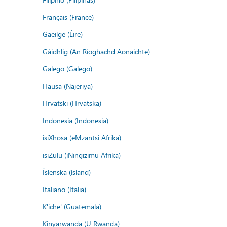
Français (France)
Gaeilge (Éire)
Gàidhlig (An Rìoghachd Aonaichte)
Galego (Galego)
Hausa (Najeriya)
Hrvatski (Hrvatska)
Indonesia (Indonesia)
isiXhosa (eMzantsi Afrika)
isiZulu (iNingizimu Afrika)
Íslenska (ísland)
Italiano (Italia)
K'iche' (Guatemala)
Kinyarwanda (U Rwanda)