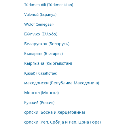
Türkmen dili (Türkmenistan)
Valencià (Espanya)
Wolof (Senegaal)
Ελληνικά (Ελλάδα)
Беларуская (Беларусь)
Български (България)
Кыргызча (Кыргызстан)
Қазақ (Қазақстан)
македонски (Република Македонија)
Монгол (Монгол)
Русский (Россия)
српски (Босна и Херцеговина)
српски (Реп. Србија и Реп. Црна Гора)