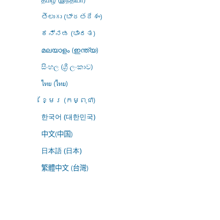
తెలుగు (భారతదేశం)
ಕನ್ನಡ (ಭಾರತ)
മലയാളം (ഇന്ത്യ)
සිංහල (ශ්‍රී ලංකාව)
ไทย (ไทย)
ខ្មែរ (កម្ពុជា)
한국어 (대한민국)
中文(中国)
日本語 (日本)
繁體中文 (台灣)