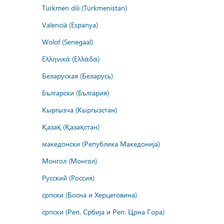
Türkmen dili (Türkmenistan)
Valencià (Espanya)
Wolof (Senegaal)
Ελληνικά (Ελλάδα)
Беларуская (Беларусь)
Български (България)
Кыргызча (Кыргызстан)
Қазақ (Қазақстан)
македонски (Република Македонија)
Монгол (Монгол)
Русский (Россия)
српски (Босна и Херцеговина)
српски (Реп. Србија и Реп. Црна Гора)