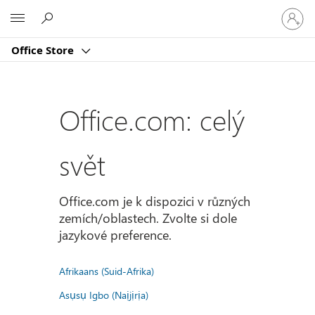
Přihlast
Microsoft
se
ke
Office Store
svému
účtu
Office.com: celý
svět
Office.com je k dispozici v různých
zemích/oblastech. Zvolte si dole
jazykové preference.
Afrikaans (Suid-Afrika)
Asụsụ Igbo (Naịjịrịa)