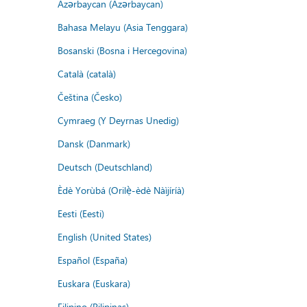
Azərbaycan (Azərbaycan)
Bahasa Melayu (Asia Tenggara)
Bosanski (Bosna i Hercegovina)
Català (català)
Čeština (Česko)
Cymraeg (Y Deyrnas Unedig)
Dansk (Danmark)
Deutsch (Deutschland)
Èdè Yorùbá (Orilẹ̀-èdè Nàìjíríà)
Eesti (Eesti)
English (United States)
Español (España)
Euskara (Euskara)
Filipino (Pilipinas)