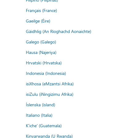
Français (France)
Gaeilge (Éire)
Gàidhlig (An Rìoghachd Aonaichte)
Galego (Galego)
Hausa (Najeriya)
Hrvatski (Hrvatska)
Indonesia (Indonesia)
isiXhosa (eMzantsi Afrika)
isiZulu (iNingizimu Afrika)
Íslenska (ísland)
Italiano (Italia)
K'iche' (Guatemala)
Kinyarwanda (U Rwanda)