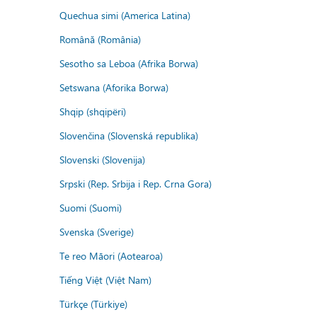
Quechua simi (America Latina)
Română (România)
Sesotho sa Leboa (Afrika Borwa)
Setswana (Aforika Borwa)
Shqip (shqipëri)
Slovenčina (Slovenská republika)
Slovenski (Slovenija)
Srpski (Rep. Srbija i Rep. Crna Gora)
Suomi (Suomi)
Svenska (Sverige)
Te reo Māori (Aotearoa)
Tiếng Việt (Việt Nam)
Türkçe (Türkiye)