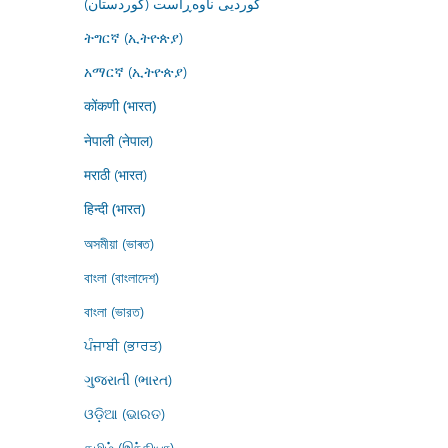
کوردیی ناوەڕاست (کوردستان)
ትግርኛ (ኢትዮጵያ)
አማርኛ (ኢትዮጵያ)
कोंकणी (भारत)
नेपाली (नेपाल)
मराठी (भारत)
हिन्दी (भारत)
অসমীয়া (ভাৰত)
বাংলা (বাংলাদেশ)
বাংলা (ভারত)
ਪੰਜਾਬੀ (ਭਾਰਤ)
ગુજરાતી (ભારત)
ଓଡ଼ିଆ (ଭାରତ)
தமிழ் (இந்தியா)