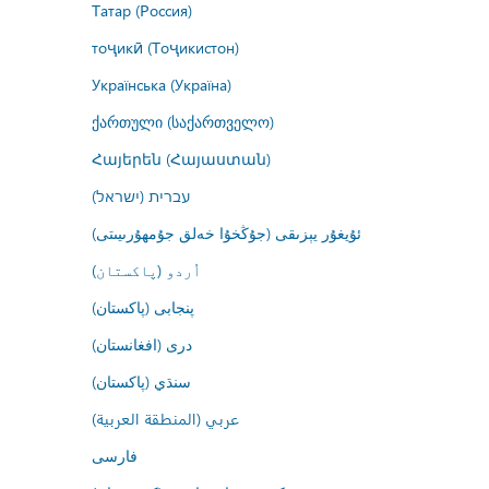
Татар (Россия)
тоҷикӣ (Тоҷикистон)
Українська (Україна)
ქართული (საქართველო)
Հայերեն (Հայաստան)
עברית (ישראל)
ئۇيغۇر يېزىقى (جۇڭخۇا خەلق جۇمھۇرىيىتى)
اُردو (پاکستان)
پنجابی (پاکستان)
درى (افغانستان)
سنڌي (پاکستان)
عربي (المنطقة العربية)
فارسى