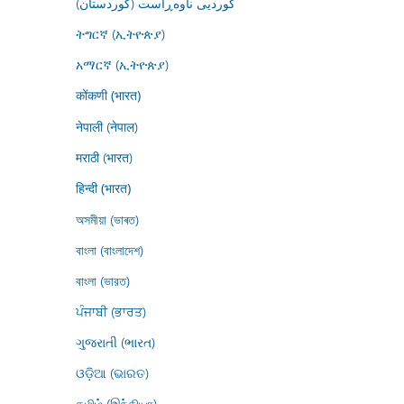
کوردیی ناوەڕاست (کوردستان)
ትግርኛ (ኢትዮጵያ)
አማርኛ (ኢትዮጵያ)
कोंकणी (भारत)
नेपाली (नेपाल)
मराठी (भारत)
हिन्दी (भारत)
অসমীয়া (ভাৰত)
বাংলা (বাংলাদেশ)
বাংলা (ভারত)
ਪੰਜਾਬੀ (ਭਾਰਤ)
ગુજરાતી (ભારત)
ଓଡ଼ିଆ (ଭାରତ)
தமிழ் (இந்தியா)