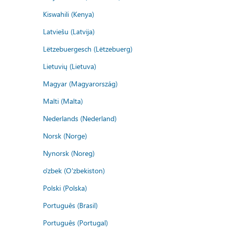
Kiswahili (Kenya)
Latviešu (Latvija)
Lëtzebuergesch (Lëtzebuerg)
Lietuvių (Lietuva)
Magyar (Magyarország)
Malti (Malta)
Nederlands (Nederland)
Norsk (Norge)
Nynorsk (Noreg)
o'zbek (O'zbekiston)
Polski (Polska)
Português (Brasil)
Português (Portugal)