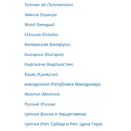
Türkmen dili (Türkmenistan)
Valencià (Espanya)
Wolof (Senegaal)
Ελληνικά (Ελλάδα)
Беларуская (Беларусь)
Български (България)
Кыргызча (Кыргызстан)
Қазақ (Қазақстан)
македонски (Република Македонија)
Монгол (Монгол)
Русский (Россия)
српски (Босна и Херцеговина)
српски (Реп. Србија и Реп. Црна Гора)