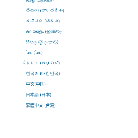
తెలుగు (భారతదేశం)
ಕನ್ನಡ (ಭಾರತ)
മലയാളം (ഇന്ത്യ)
සිංහල (ශ්‍රී ලංකාව)
ไทย (ไทย)
ខ្មែរ (កម្ពុជា)
한국어 (대한민국)
中文(中国)
日本語 (日本)
繁體中文 (台灣)