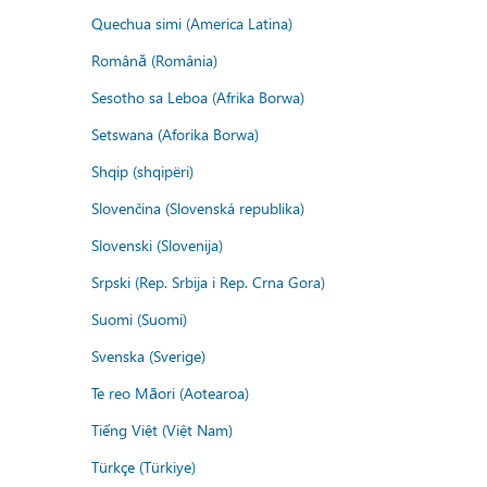
Quechua simi (America Latina)
Română (România)
Sesotho sa Leboa (Afrika Borwa)
Setswana (Aforika Borwa)
Shqip (shqipëri)
Slovenčina (Slovenská republika)
Slovenski (Slovenija)
Srpski (Rep. Srbija i Rep. Crna Gora)
Suomi (Suomi)
Svenska (Sverige)
Te reo Māori (Aotearoa)
Tiếng Việt (Việt Nam)
Türkçe (Türkiye)