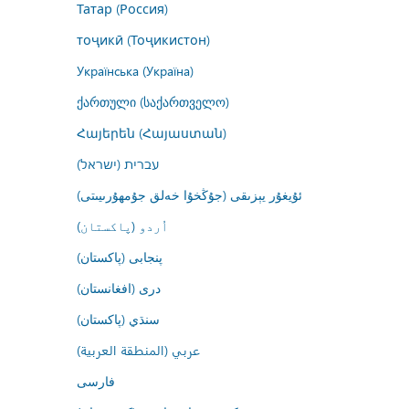
Татар (Россия)
тоҷикӣ (Тоҷикистон)
Українська (Україна)
ქართული (საქართველო)
Հայերեն (Հայաստան)
עברית (ישראל)
ئۇيغۇر يېزىقى (جۇڭخۇا خەلق جۇمھۇرىيىتى)
اُردو (پاکستان)
پنجابی (پاکستان)
درى (افغانستان)
سنڌي (پاکستان)
عربي (المنطقة العربية)
فارسى