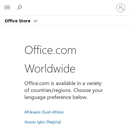
Sign
Microsoft
in
to
Office Store
your
account
Office.com
Worldwide
Office.com is available in a variety
of countries/regions. Choose your
language preference below.
Afrikaans (Suid-Afrika)
Asụsụ Igbo (Naịjịrịa)