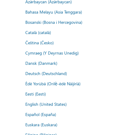
Azərbaycan (Azərbaycan)
Bahasa Melayu (Asia Tenggara)
Bosanski (Bosna i Hercegovina)
Català (català)
Čeština (Česko)
Cymraeg (Y Deyrnas Unedig)
Dansk (Danmark)
Deutsch (Deutschland)
Èdè Yorùbá (Orilẹ̀-èdè Nàìjíríà)
Eesti (Eesti)
English (United States)
Español (España)
Euskara (Euskara)
Filipino (Pilipinas)