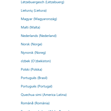
Lëtzebuergesch (Lëtzebuerg)
Lietuvių (Lietuva)
Magyar (Magyarország)
Malti (Malta)
Nederlands (Nederland)
Norsk (Norge)
Nynorsk (Noreg)
o'zbek (O'zbekiston)
Polski (Polska)
Português (Brasil)
Português (Portugal)
Quechua simi (America Latina)
Română (România)