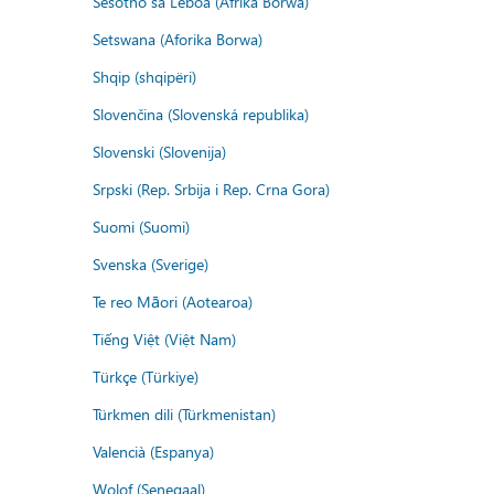
Sesotho sa Leboa (Afrika Borwa)
Setswana (Aforika Borwa)
Shqip (shqipëri)
Slovenčina (Slovenská republika)
Slovenski (Slovenija)
Srpski (Rep. Srbija i Rep. Crna Gora)
Suomi (Suomi)
Svenska (Sverige)
Te reo Māori (Aotearoa)
Tiếng Việt (Việt Nam)
Türkçe (Türkiye)
Türkmen dili (Türkmenistan)
Valencià (Espanya)
Wolof (Senegaal)