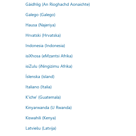
Gàidhlig (An Rìoghachd Aonaichte)
Galego (Galego)
Hausa (Najeriya)
Hrvatski (Hrvatska)
Indonesia (Indonesia)
isiXhosa (eMzantsi Afrika)
isiZulu (iNingizimu Afrika)
Íslenska (ísland)
Italiano (Italia)
K'iche' (Guatemala)
Kinyarwanda (U Rwanda)
Kiswahili (Kenya)
Latviešu (Latvija)