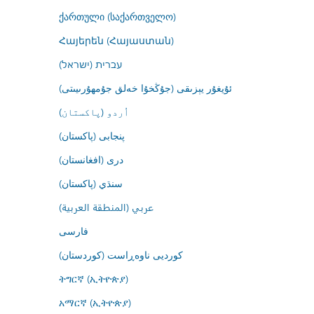
ქართული (საქართველო)
Հայերեն (Հայաստան)
עברית (ישראל)
ئۇيغۇر يېزىقى (جۇڭخۇا خەلق جۇمھۇرىيىتى)
اُردو (پاکستان)
پنجابی (پاکستان)
درى (افغانستان)
سنڌي (پاکستان)
عربي (المنطقة العربية)
فارسى
کوردیی ناوەڕاست (کوردستان)
ትግርኛ (ኢትዮጵያ)
አማርኛ (ኢትዮጵያ)