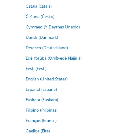
Català (català)
Čeština (Česko)
Cymraeg (Y Deyrnas Unedig)
Dansk (Danmark)
Deutsch (Deutschland)
Èdè Yorùbá (Orilẹ̀-èdè Nàìjíríà)
Eesti (Eesti)
English (United States)
Español (España)
Euskara (Euskara)
Filipino (Pilipinas)
Français (France)
Gaeilge (Éire)