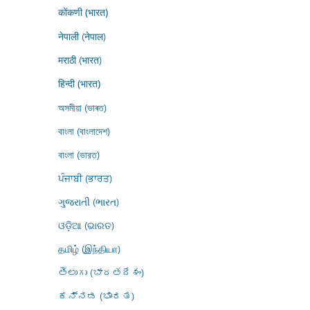
कोंकणी (भारत)
नेपाली (नेपाल)
मराठी (भारत)
हिन्दी (भारत)
অসমীয়া (ভাৰত)
বাংলা (বাংলাদেশ)
বাংলা (ভারত)
ਪੰਜਾਬੀ (ਭਾਰਤ)
ગુજરાતી (ભારત)
ଓଡ଼ିଆ (ଭାରତ)
தமிழ் (இந்தியா)
తెలుగు (భారతదేశం)
ಕನ್ನಡ (ಭಾರತ)