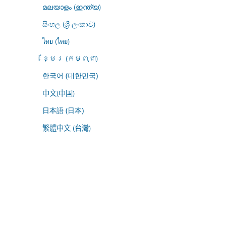
മലയാളം (ഇന്ത്യ)
සිංහල (ශ්‍රී ලංකාව)
ไทย (ไทย)
ខ្មែរ (កម្ពុជា)
한국어 (대한민국)
中文(中国)
日本語 (日本)
繁體中文 (台灣)