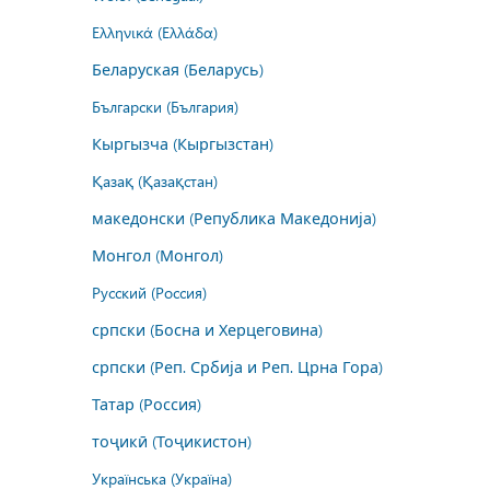
Ελληνικά (Ελλάδα)
Беларуская (Беларусь)
Български (България)
Кыргызча (Кыргызстан)
Қазақ (Қазақстан)
македонски (Република Македонија)
Монгол (Монгол)
Русский (Россия)
српски (Босна и Херцеговина)
српски (Реп. Србија и Реп. Црна Гора)
Татар (Россия)
тоҷикӣ (Тоҷикистон)
Українська (Україна)