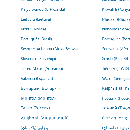
Kinyarwanda (U Rwanda)
Kiswahili (Kenya
Lietuvių (Lietuva)
Magyar (Magya
Norsk (Norge)
Nynorsk (Noreg
Português (Brasil)
Português (Port
Sesotho sa Leboa (Afrika Borwa)
Setswana (Afor
Slovenski (Slovenija)
Srpski (Rep. Srb
Te reo Māori (Aotearoa)
Tiếng Việt (Việ
Valencià (Espanya)
Wolof (Senegaal
Български (България)
Кыргызча (Кы
Монгол (Монгол)
Русский (Росси
Татар (Россия)
тоҷикӣ (Тоҷи
Հայերեն (Հայաստան)
עברית (ישראל)
درى (افغانستان)
پنجابی (پاکستان)