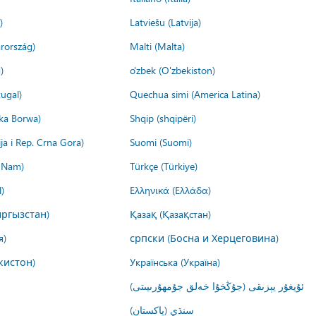
)
Latviešu (Latvija)
rország)
Malti (Malta)
)
o'zbek (O'zbekiston)
ugal)
Quechua simi (America Latina)
ika Borwa)
Shqip (shqipëri)
ija i Rep. Crna Gora)
Suomi (Suomi)
t Nam)
Türkçe (Türkiye)
)
Ελληνικά (Ελλάδα)
ргызстан)
Қазақ (Қазақстан)
я)
српски (Босна и Херцеговина)
кистон)
Українська (Україна)
ئۇيغۇر يېزىقى (جۇڭخۇا خەلق جۇمھۇرىيىتى)
سنڌي (پاکستان)