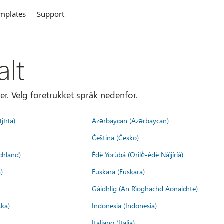
mplates
Support
alt
er. Velg foretrukket språk nedenfor.
jịrịa)
Azərbaycan (Azərbaycan)
Čeština (Česko)
chland)
Èdè Yorùbá (Orilẹ̀-èdè Nàìjíríà)
)
Euskara (Euskara)
Gàidhlig (An Rìoghachd Aonaichte)
ska)
Indonesia (Indonesia)
Italiano (Italia)