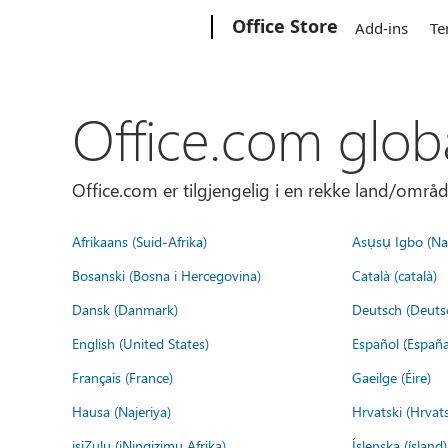
Microsoft
Office Store
Add-ins
Te
Office.com glob
Office.com er tilgjengelig i en rekke land/områd
Afrikaans (Suid-Afrika)
Asụsụ Igbo (Naị
Bosanski (Bosna i Hercegovina)
Català (català)
Dansk (Danmark)
Deutsch (Deuts
English (United States)
Español (España
Français (France)
Gaeilge (Éire)
Hausa (Najeriya)
Hrvatski (Hrvat
isiZulu (iNingizimu Afrika)
Íslenska (ísland)