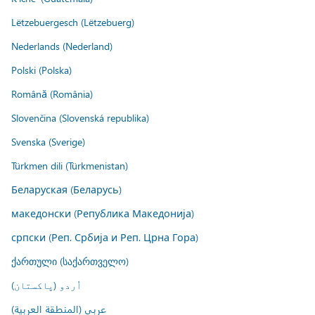
Lëtzebuergesch (Lëtzebuerg)
Nederlands (Nederland)
Polski (Polska)
Română (România)
Slovenčina (Slovenská republika)
Svenska (Sverige)
Türkmen dili (Türkmenistan)
Беларуская (Беларусь)
македонски (Република Македонија)
српски (Реп. Србија и Реп. Црна Гора)
ქართული (საქართველო)
اُردو (پاکستان)
عربي (المنطقة العربية)