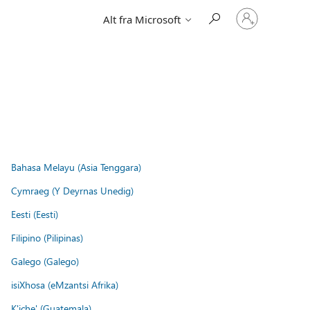
Logg
Alt fra Microsoft
på
kontoen
din
Bahasa Melayu (Asia Tenggara)
Cymraeg (Y Deyrnas Unedig)
Eesti (Eesti)
Filipino (Pilipinas)
Galego (Galego)
isiXhosa (eMzantsi Afrika)
K'iche' (Guatemala)