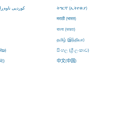
کوردیی ناوە)
ትግርኛ (ኢትዮጵያ)
मराठी (भारत)
বাংলা (ভারত)
தமிழ் (இந்தியா)
്യ)
සිංහල (ශ්‍රී ලංකාව)
中文(中国)
국)