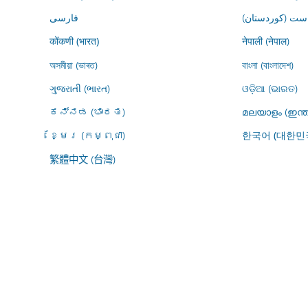
ڕاست (کوردستان
فارسى
नेपाली (नेपाल)
कोंकणी (भारत)
অসমীয়া (ভাৰত)
বাংলা (বাংলাদেশ)
ગુજરાતી (ભારત)
ଓଡ଼ିଆ (ଭାରତ)
ಕನ್ನಡ (ಭಾರತ)
മലയാളം (ഇന്ത
ខ្មែរ (កម្ពុជា)
한국어 (대한민
繁體中文 (台灣)