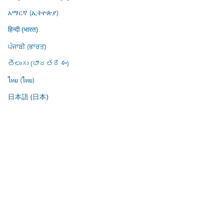
አማርኛ (ኢትዮጵያ)
हिन्दी (भारत)
ਪੰਜਾਬੀ (ਭਾਰਤ)
తెలుగు (భారతదేశం)
ไทย (ไทย)
日本語 (日本)