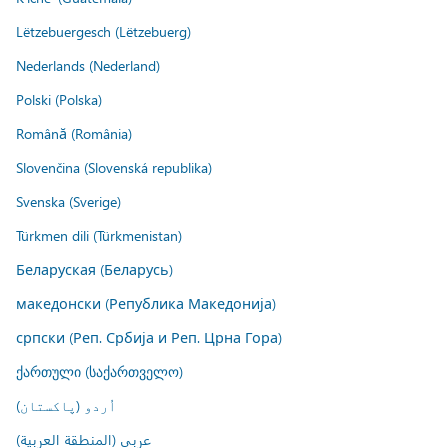
Lëtzebuergesch (Lëtzebuerg)
Nederlands (Nederland)
Polski (Polska)
Română (România)
Slovenčina (Slovenská republika)
Svenska (Sverige)
Türkmen dili (Türkmenistan)
Беларуская (Беларусь)
македонски (Република Македонија)
српски (Реп. Србија и Реп. Црна Гора)
ქართული (საქართველო)
اُردو (پاکستان)
عربي (المنطقة العربية)