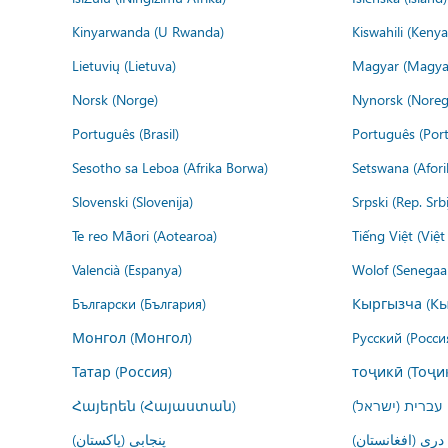
Kinyarwanda (U Rwanda)
Kiswahili (Kenya
Lietuvių (Lietuva)
Magyar (Magya
Norsk (Norge)
Nynorsk (Noreg
Português (Brasil)
Português (Port
Sesotho sa Leboa (Afrika Borwa)
Setswana (Afor
Slovenski (Slovenija)
Srpski (Rep. Srb
Te reo Māori (Aotearoa)
Tiếng Việt (Việ
Valencià (Espanya)
Wolof (Senegaal
Български (България)
Кыргызча (Кы
Монгол (Монгол)
Русский (Росси
Татар (Россия)
тоҷикӣ (Тоҷи
Հայերեն (Հայաստան)
עברית (ישראל)
درى (افغانستان)
پنجابی (پاکستان)