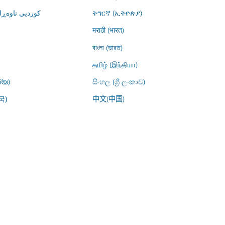
کوردیی ناوە)
ትግርኛ (ኢትዮጵያ)
मराठी (भारत)
বাংলা (ভারত)
தமிழ் (இந்தியா)
്യ)
සිංහල (ශ්‍රී ලංකාව)
中文(中国)
국)