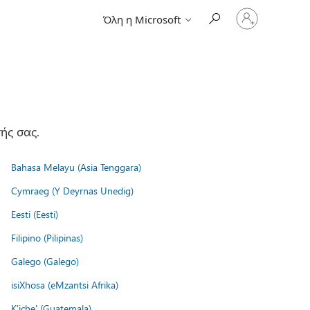
Είσοδος
Όλη η Microsoft
στον
λογαριασμό
σας
ής σας.
Bahasa Melayu (Asia Tenggara)
Cymraeg (Y Deyrnas Unedig)
Eesti (Eesti)
Filipino (Pilipinas)
Galego (Galego)
isiXhosa (eMzantsi Afrika)
K'iche' (Guatemala)