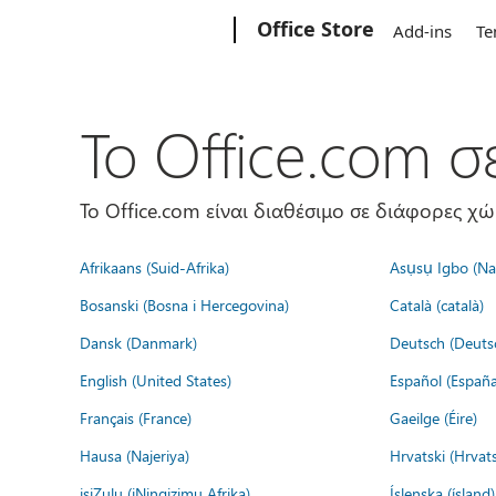
Microsoft
Office Store
Add-ins
Te
Το Office.com 
Το Office.com είναι διαθέσιμο σε διάφορες χ
Afrikaans (Suid-Afrika)
Asụsụ Igbo (Naị
Bosanski (Bosna i Hercegovina)
Català (català)
Dansk (Danmark)
Deutsch (Deuts
English (United States)
Español (España
Français (France)
Gaeilge (Éire)
Hausa (Najeriya)
Hrvatski (Hrvat
isiZulu (iNingizimu Afrika)
Íslenska (ísland)