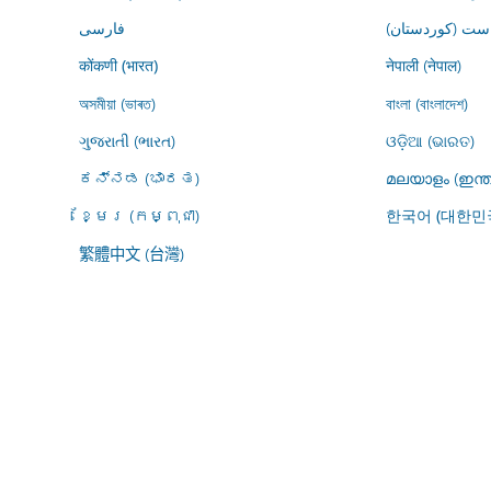
ڕاست (کوردستان
فارسى
नेपाली (नेपाल)
कोंकणी (भारत)
অসমীয়া (ভাৰত)
বাংলা (বাংলাদেশ)
ગુજરાતી (ભારત)
ଓଡ଼ିଆ (ଭାରତ)
ಕನ್ನಡ (ಭಾರತ)
മലയാളം (ഇന്ത
ខ្មែរ (កម្ពុជា)
한국어 (대한민
繁體中文 (台灣)