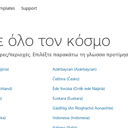
mplates
Support
σε όλο τον κόσμο
ώρες/περιοχές. Επιλέξτε παρακάτω τη γλώσσα προτίμησ
jịrịa)
Azərbaycan (Azərbaycan)
Čeština (Česko)
chland)
Èdè Yorùbá (Orilẹ̀-èdè Nàìjíríà)
)
Euskara (Euskara)
Gàidhlig (An Rìoghachd Aonaichte)
ska)
Indonesia (Indonesia)
Italiano (Italia)