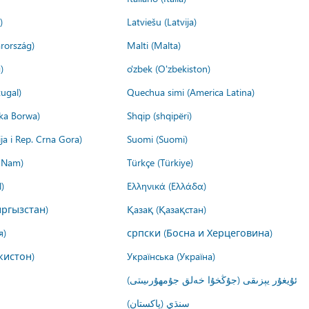
)
Latviešu (Latvija)
rország)
Malti (Malta)
)
o'zbek (O'zbekiston)
ugal)
Quechua simi (America Latina)
ika Borwa)
Shqip (shqipëri)
ija i Rep. Crna Gora)
Suomi (Suomi)
t Nam)
Türkçe (Türkiye)
)
Ελληνικά (Ελλάδα)
ргызстан)
Қазақ (Қазақстан)
я)
српски (Босна и Херцеговина)
кистон)
Українська (Україна)
ئۇيغۇر يېزىقى (جۇڭخۇا خەلق جۇمھۇرىيىتى)
سنڌي (پاکستان)