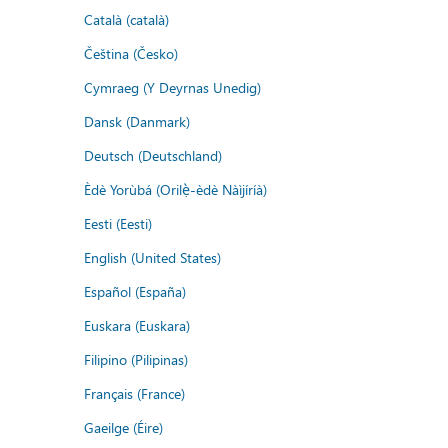
Català (català)
Čeština (Česko)
Cymraeg (Y Deyrnas Unedig)
Dansk (Danmark)
Deutsch (Deutschland)
Èdè Yorùbá (Orilẹ̀-èdè Nàìjíríà)
Eesti (Eesti)
English (United States)
Español (España)
Euskara (Euskara)
Filipino (Pilipinas)
Français (France)
Gaeilge (Éire)