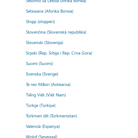
Sesotho sa Leboa (Afrika Borwa)
Setswana (Aforika Borwa)
Shqip (shqipëri)
Slovenčina (Slovenská republika)
Slovenski (Slovenija)
Srpski (Rep. Srbija i Rep. Crna Gora)
Suomi (Suomi)
Svenska (Sverige)
Te reo Māori (Aotearoa)
Tiếng Việt (Việt Nam)
Türkçe (Türkiye)
Türkmen dili (Türkmenistan)
Valencià (Espanya)
Wolof (Senegaal)