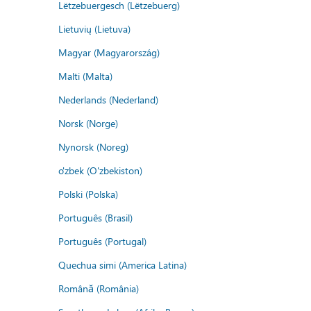
Lëtzebuergesch (Lëtzebuerg)
Lietuvių (Lietuva)
Magyar (Magyarország)
Malti (Malta)
Nederlands (Nederland)
Norsk (Norge)
Nynorsk (Noreg)
o'zbek (O'zbekiston)
Polski (Polska)
Português (Brasil)
Português (Portugal)
Quechua simi (America Latina)
Română (România)