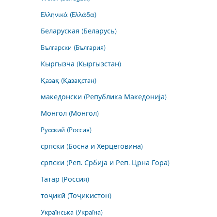
Ελληνικά (Ελλάδα)
Беларуская (Беларусь)
Български (България)
Кыргызча (Кыргызстан)
Қазақ (Қазақстан)
македонски (Република Македонија)
Монгол (Монгол)
Русский (Россия)
српски (Босна и Херцеговина)
српски (Реп. Србија и Реп. Црна Гора)
Татар (Россия)
тоҷикӣ (Тоҷикистон)
Українська (Україна)