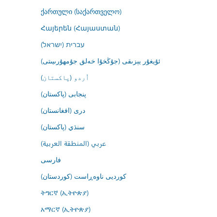
ქართული (საქართველო)
Հայերեն (Հայաստան)
עברית (ישראל)
ئۇيغۇر يېزىقى (جۇڭخۇا خەلق جۇمھۇرىيىتى)
اُردو (پاکستان)
پنجابی (پاکستان)
درى (افغانستان)
سنڌي (پاکستان)
عربي (المنطقة العربية)
فارسى
کوردیی ناوەڕاست (کوردستان)
ትግርኛ (ኢትዮጵያ)
አማርኛ (ኢትዮጵያ)