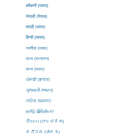
कोंकणी (भारत)
नेपाली (नेपाल)
मराठी (भारत)
हिन्दी (भारत)
অসমীয়া (ভাৰত)
বাংলা (বাংলাদেশ)
বাংলা (ভারত)
ਪੰਜਾਬੀ (ਭਾਰਤ)
ગુજરાતી (ભારત)
ଓଡ଼ିଆ (ଭାରତ)
தமிழ் (இந்தியா)
తెలుగు (భారతదేశం)
ಕನ್ನಡ (ಭಾರತ)