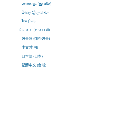
മലയാളം (ഇന്ത്യ)
සිංහල (ශ්‍රී ලංකාව)
ไทย (ไทย)
ខ្មែរ (កម្ពុជា)
한국어 (대한민국)
中文(中国)
日本語 (日本)
繁體中文 (台灣)