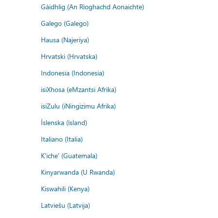
Gàidhlig (An Rìoghachd Aonaichte)
Galego (Galego)
Hausa (Najeriya)
Hrvatski (Hrvatska)
Indonesia (Indonesia)
isiXhosa (eMzantsi Afrika)
isiZulu (iNingizimu Afrika)
Íslenska (ísland)
Italiano (Italia)
K'iche' (Guatemala)
Kinyarwanda (U Rwanda)
Kiswahili (Kenya)
Latviešu (Latvija)