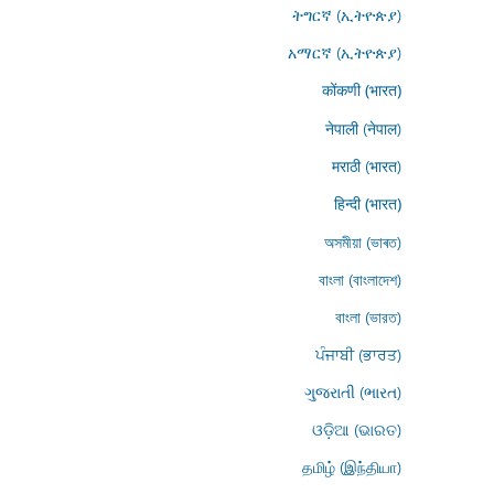
ትግርኛ (ኢትዮጵያ)
አማርኛ (ኢትዮጵያ)
कोंकणी (भारत)
नेपाली (नेपाल)
मराठी (भारत)
हिन्दी (भारत)
অসমীয়া (ভাৰত)
বাংলা (বাংলাদেশ)
বাংলা (ভারত)
ਪੰਜਾਬੀ (ਭਾਰਤ)
ગુજરાતી (ભારત)
ଓଡ଼ିଆ (ଭାରତ)
தமிழ் (இந்தியா)