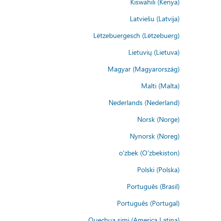
Kiswahili (Kenya)
Latviešu (Latvija)
Lëtzebuergesch (Lëtzebuerg)
Lietuvių (Lietuva)
Magyar (Magyarország)
Malti (Malta)
Nederlands (Nederland)
Norsk (Norge)
Nynorsk (Noreg)
o'zbek (O'zbekiston)
Polski (Polska)
Português (Brasil)
Português (Portugal)
Quechua simi (America Latina)