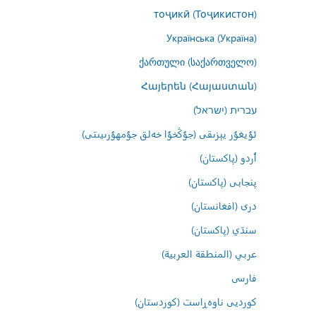
тоҷикӣ (Тоҷикистон)
Українська (Україна)
ქართული (საქართველო)
Հայերեն (Հայաստան)
עברית (ישראל)
ئۇيغۇر يېزىقى (جۇڭخۇا خەلق جۇمھۇرىيىتى)
اُردو (پاکستان)
پنجابی (پاکستان)
درى (افغانستان)
سنڌي (پاکستان)
عربي (المنطقة العربية)
فارسى
کوردیی ناوەڕاست (کوردستان)