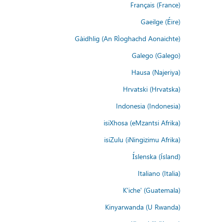
Français (France)
Gaeilge (Éire)
Gàidhlig (An Rìoghachd Aonaichte)
Galego (Galego)
Hausa (Najeriya)
Hrvatski (Hrvatska)
Indonesia (Indonesia)
isiXhosa (eMzantsi Afrika)
isiZulu (iNingizimu Afrika)
Íslenska (ísland)
Italiano (Italia)
K'iche' (Guatemala)
Kinyarwanda (U Rwanda)