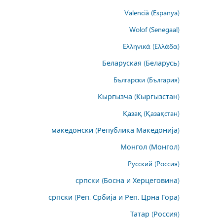
Valencià (Espanya)
Wolof (Senegaal)
Ελληνικά (Ελλάδα)
Беларуская (Беларусь)
Български (България)
Кыргызча (Кыргызстан)
Қазақ (Қазақстан)
македонски (Република Македонија)
Монгол (Монгол)
Русский (Россия)
српски (Босна и Херцеговина)
српски (Реп. Србија и Реп. Црна Гора)
Татар (Россия)