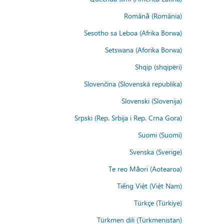
Română (România)
Sesotho sa Leboa (Afrika Borwa)
Setswana (Aforika Borwa)
Shqip (shqipëri)
Slovenčina (Slovenská republika)
Slovenski (Slovenija)
Srpski (Rep. Srbija i Rep. Crna Gora)
Suomi (Suomi)
Svenska (Sverige)
Te reo Māori (Aotearoa)
Tiếng Việt (Việt Nam)
Türkçe (Türkiye)
Türkmen dili (Türkmenistan)