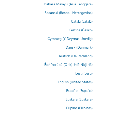
Bahasa Melayu (Asia Tenggara)
Bosanski (Bosna i Hercegovina)
Català (català)
Čeština (Česko)
Cymraeg (Y Deyrnas Unedig)
Dansk (Danmark)
Deutsch (Deutschland)
Èdè Yorùbá (Orilẹ̀-èdè Nàìjíríà)
Eesti (Eesti)
English (United States)
Español (España)
Euskara (Euskara)
Filipino (Pilipinas)