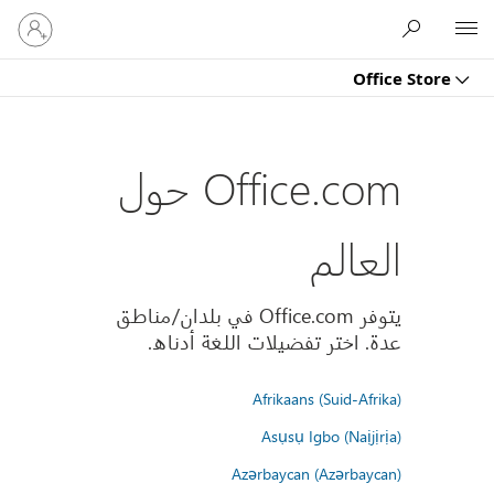
تسجيل
Microsoft
الدخول
إلى
Office Store
حسابك
Office.com حول
العالم
يتوفر Office.com في بلدان/مناطق
عدة. اختر تفضيلات اللغة أدناه.
Afrikaans (Suid-Afrika)
Asụsụ Igbo (Naịjịrịa)
Azərbaycan (Azərbaycan)