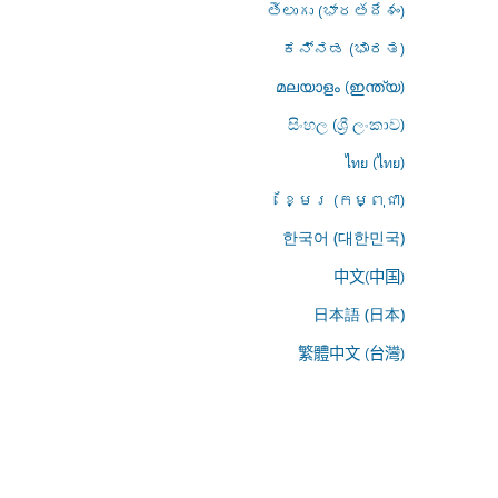
తెలుగు (భారతదేశం)
ಕನ್ನಡ (ಭಾರತ)
മലയാളം (ഇന്ത്യ)
සිංහල (ශ්‍රී ලංකාව)
ไทย (ไทย)
ខ្មែរ (កម្ពុជា)
한국어 (대한민국)
中文(中国)
日本語 (日本)
繁體中文 (台灣)