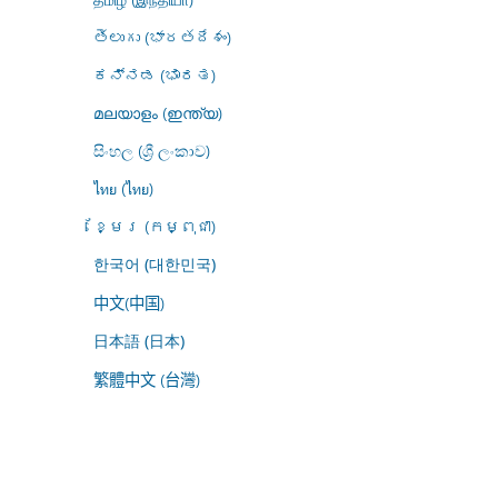
తెలుగు (భారతదేశం)
ಕನ್ನಡ (ಭಾರತ)
മലയാളം (ഇന്ത്യ)
සිංහල (ශ්‍රී ලංකාව)
ไทย (ไทย)
ខ្មែរ (កម្ពុជា)
한국어 (대한민국)
中文(中国)
日本語 (日本)
繁體中文 (台灣)