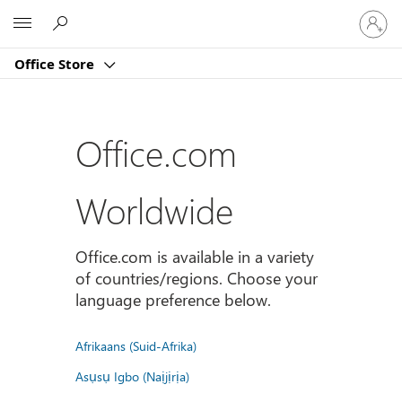
Sign
Microsoft
in
to
Office Store
your
account
Office.com
Worldwide
Office.com is available in a variety
of countries/regions. Choose your
language preference below.
Afrikaans (Suid-Afrika)
Asụsụ Igbo (Naịjịrịa)