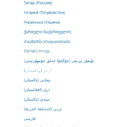
Татар (Россия)
тоҷикӣ (Тоҷикистон)
Українська (Україна)
ქართული (საქართველო)
Հայերեն (Հայաստան)
עברית (ישראל)
ئۇيغۇر يېزىقى (جۇڭخۇا خەلق جۇمھۇرىيىتى)
اُردو (پاکستان)
پنجابی (پاکستان)
درى (افغانستان)
سنڌي (پاکستان)
عربي (المنطقة العربية)
فارسى