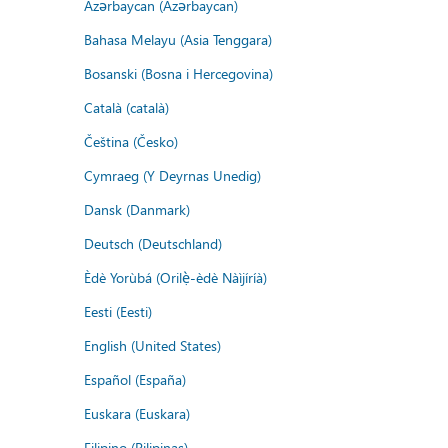
Azərbaycan (Azərbaycan)
Bahasa Melayu (Asia Tenggara)
Bosanski (Bosna i Hercegovina)
Català (català)
Čeština (Česko)
Cymraeg (Y Deyrnas Unedig)
Dansk (Danmark)
Deutsch (Deutschland)
Èdè Yorùbá (Orilẹ̀-èdè Nàìjíríà)
Eesti (Eesti)
English (United States)
Español (España)
Euskara (Euskara)
Filipino (Pilipinas)