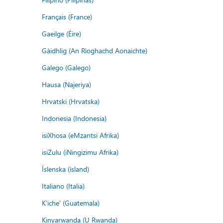
Français (France)
Gaeilge (Éire)
Gàidhlig (An Rìoghachd Aonaichte)
Galego (Galego)
Hausa (Najeriya)
Hrvatski (Hrvatska)
Indonesia (Indonesia)
isiXhosa (eMzantsi Afrika)
isiZulu (iNingizimu Afrika)
Íslenska (ísland)
Italiano (Italia)
K'iche' (Guatemala)
Kinyarwanda (U Rwanda)