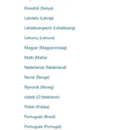
Kiswahili (Kenya)
Latviešu (Latvija)
Lëtzebuergesch (Lëtzebuerg)
Lietuvių (Lietuva)
Magyar (Magyarország)
Malti (Malta)
Nederlands (Nederland)
Norsk (Norge)
Nynorsk (Noreg)
o'zbek (O'zbekiston)
Polski (Polska)
Português (Brasil)
Português (Portugal)