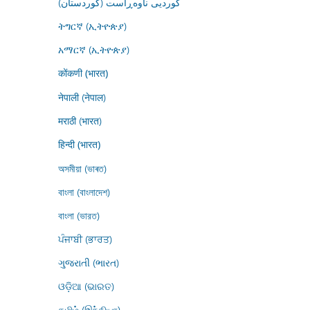
کوردیی ناوەڕاست (کوردستان)
ትግርኛ (ኢትዮጵያ)
አማርኛ (ኢትዮጵያ)
कोंकणी (भारत)
नेपाली (नेपाल)
मराठी (भारत)
हिन्दी (भारत)
অসমীয়া (ভাৰত)
বাংলা (বাংলাদেশ)
বাংলা (ভারত)
ਪੰਜਾਬੀ (ਭਾਰਤ)
ગુજરાતી (ભારત)
ଓଡ଼ିଆ (ଭାରତ)
தமிழ் (இந்தியா)