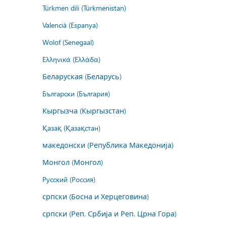
Türkmen dili (Türkmenistan)
Valencià (Espanya)
Wolof (Senegaal)
Ελληνικά (Ελλάδα)
Беларуская (Беларусь)
Български (България)
Кыргызча (Кыргызстан)
Қазақ (Қазақстан)
македонски (Република Македонија)
Монгол (Монгол)
Русский (Россия)
српски (Босна и Херцеговина)
српски (Реп. Србија и Реп. Црна Гора)