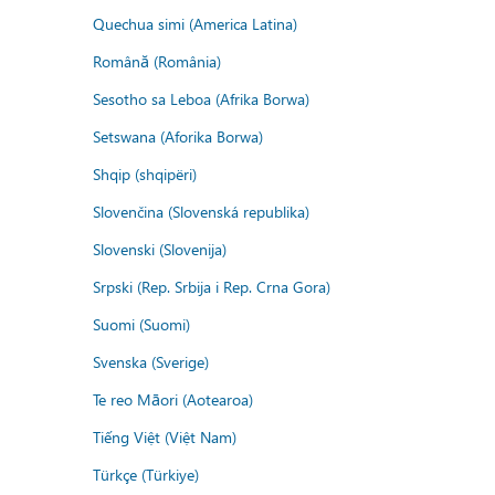
Quechua simi (America Latina)
Română (România)
Sesotho sa Leboa (Afrika Borwa)
Setswana (Aforika Borwa)
Shqip (shqipëri)
Slovenčina (Slovenská republika)
Slovenski (Slovenija)
Srpski (Rep. Srbija i Rep. Crna Gora)
Suomi (Suomi)
Svenska (Sverige)
Te reo Māori (Aotearoa)
Tiếng Việt (Việt Nam)
Türkçe (Türkiye)