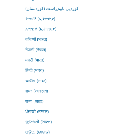
کوردیی ناوەڕاست (کوردستان)
ትግርኛ (ኢትዮጵያ)
አማርኛ (ኢትዮጵያ)
कोंकणी (भारत)
नेपाली (नेपाल)
मराठी (भारत)
हिन्दी (भारत)
অসমীয়া (ভাৰত)
বাংলা (বাংলাদেশ)
বাংলা (ভারত)
ਪੰਜਾਬੀ (ਭਾਰਤ)
ગુજરાતી (ભારત)
ଓଡ଼ିଆ (ଭାରତ)