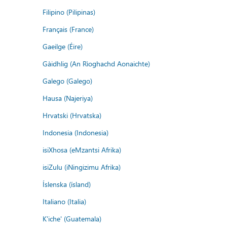
Filipino (Pilipinas)
Français (France)
Gaeilge (Éire)
Gàidhlig (An Rìoghachd Aonaichte)
Galego (Galego)
Hausa (Najeriya)
Hrvatski (Hrvatska)
Indonesia (Indonesia)
isiXhosa (eMzantsi Afrika)
isiZulu (iNingizimu Afrika)
Íslenska (ísland)
Italiano (Italia)
K'iche' (Guatemala)