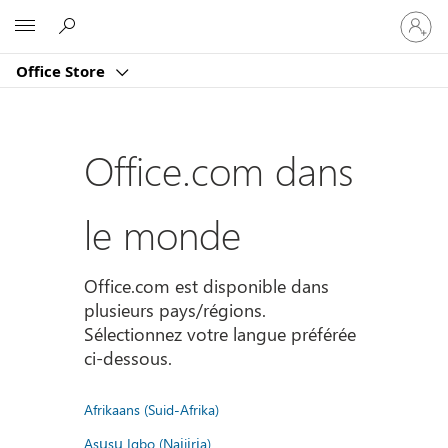
Connect
Microsoft
vous
à
Office Store
votre
compte
Office.com dans
le monde
Office.com est disponible dans
plusieurs pays/régions.
Sélectionnez votre langue préférée
ci-dessous.
Afrikaans (Suid-Afrika)
Asụsụ Igbo (Naịjịrịa)