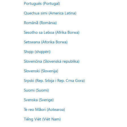
Português (Portugal)
Quechua simi (America Latina)
Română (România)
Sesotho sa Leboa (Afrika Borwa)
Setswana (Aforika Borwa)
Shqip (shqipëri)
Slovenčina (Slovenská republika)
Slovenski (Slovenija)
Srpski (Rep. Srbija i Rep. Crna Gora)
Suomi (Suomi)
Svenska (Sverige)
Te reo Māori (Aotearoa)
Tiếng Việt (Việt Nam)