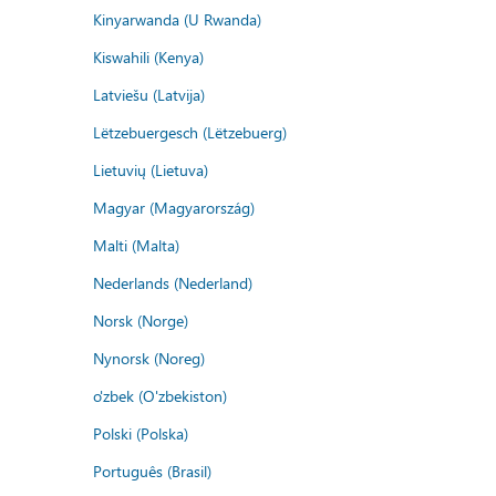
Kinyarwanda (U Rwanda)
Kiswahili (Kenya)
Latviešu (Latvija)
Lëtzebuergesch (Lëtzebuerg)
Lietuvių (Lietuva)
Magyar (Magyarország)
Malti (Malta)
Nederlands (Nederland)
Norsk (Norge)
Nynorsk (Noreg)
o'zbek (O'zbekiston)
Polski (Polska)
Português (Brasil)