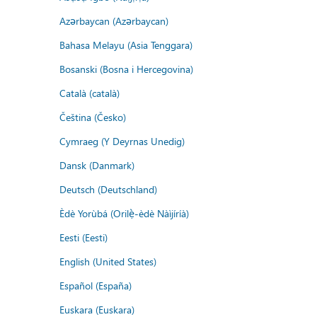
Azərbaycan (Azərbaycan)
Bahasa Melayu (Asia Tenggara)
Bosanski (Bosna i Hercegovina)
Català (català)
Čeština (Česko)
Cymraeg (Y Deyrnas Unedig)
Dansk (Danmark)
Deutsch (Deutschland)
Èdè Yorùbá (Orilẹ̀-èdè Nàìjíríà)
Eesti (Eesti)
English (United States)
Español (España)
Euskara (Euskara)