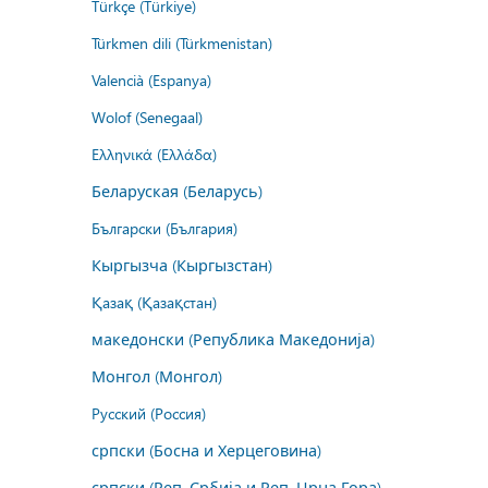
Türkçe (Türkiye)
Türkmen dili (Türkmenistan)
Valencià (Espanya)
Wolof (Senegaal)
Ελληνικά (Ελλάδα)
Беларуская (Беларусь)
Български (България)
Кыргызча (Кыргызстан)
Қазақ (Қазақстан)
македонски (Република Македонија)
Монгол (Монгол)
Русский (Россия)
српски (Босна и Херцеговина)
српски (Реп. Србија и Реп. Црна Гора)