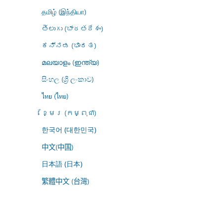
தமிழ் (இந்தியா)
తెలుగు (భారతదేశం)
ಕನ್ನಡ (ಭಾರತ)
മലയാളം (ഇന്ത്യ)
සිංහල (ශ්‍රී ලංකාව)
ไทย (ไทย)
ខ្មែរ (កម្ពុជា)
한국어 (대한민국)
中文(中国)
日本語 (日本)
繁體中文 (台灣)