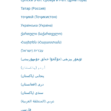
Татар (Россия)
тоҷикӣ (Тоҷикистон)
Українська (Україна)
ქართული (საქართველო)
Հայերեն (Հայաստան)
עברית (ישראל)
ئۇيغۇر يېزىقى (جۇڭخۇا خەلق جۇمھۇرىيىتى)
اُردو (پاکستان)
پنجابی (پاکستان)
درى (افغانستان)
سنڌي (پاکستان)
عربي (المنطقة العربية)
فارسى