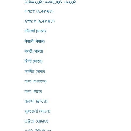
کوردیی ناوەڕاست (کوردستان)
ትግርኛ (ኢትዮጵያ)
አማርኛ (ኢትዮጵያ)
कोंकणी (भारत)
नेपाली (नेपाल)
मराठी (भारत)
हिन्दी (भारत)
অসমীয়া (ভাৰত)
বাংলা (বাংলাদেশ)
বাংলা (ভারত)
ਪੰਜਾਬੀ (ਭਾਰਤ)
ગુજરાતી (ભારત)
ଓଡ଼ିଆ (ଭାରତ)
தமிழ் (இந்தியா)