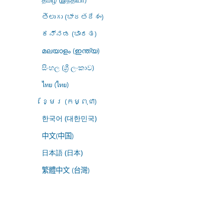
తెలుగు (భారతదేశం)
ಕನ್ನಡ (ಭಾರತ)
മലയാളം (ഇന്ത്യ)
සිංහල (ශ්‍රී ලංකාව)
ไทย (ไทย)
ខ្មែរ (កម្ពុជា)
한국어 (대한민국)
中文(中国)
日本語 (日本)
繁體中文 (台灣)