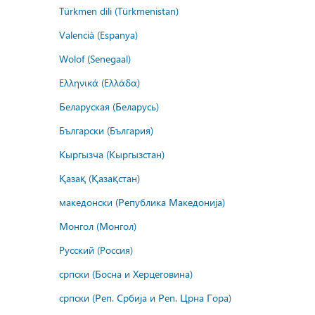
Türkmen dili (Türkmenistan)
Valencià (Espanya)
Wolof (Senegaal)
Ελληνικά (Ελλάδα)
Беларуская (Беларусь)
Български (България)
Кыргызча (Кыргызстан)
Қазақ (Қазақстан)
македонски (Република Македонија)
Монгол (Монгол)
Русский (Россия)
српски (Босна и Херцеговина)
српски (Реп. Србија и Реп. Црна Гора)