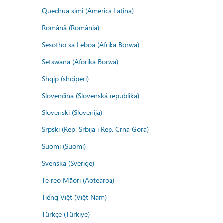
Quechua simi (America Latina)
Română (România)
Sesotho sa Leboa (Afrika Borwa)
Setswana (Aforika Borwa)
Shqip (shqipëri)
Slovenčina (Slovenská republika)
Slovenski (Slovenija)
Srpski (Rep. Srbija i Rep. Crna Gora)
Suomi (Suomi)
Svenska (Sverige)
Te reo Māori (Aotearoa)
Tiếng Việt (Việt Nam)
Türkçe (Türkiye)