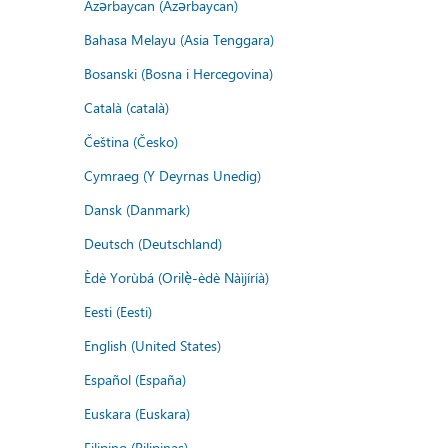
Azərbaycan (Azərbaycan)
Bahasa Melayu (Asia Tenggara)
Bosanski (Bosna i Hercegovina)
Català (català)
Čeština (Česko)
Cymraeg (Y Deyrnas Unedig)
Dansk (Danmark)
Deutsch (Deutschland)
Èdè Yorùbá (Orilẹ̀-èdè Nàìjíríà)
Eesti (Eesti)
English (United States)
Español (España)
Euskara (Euskara)
Filipino (Pilipinas)