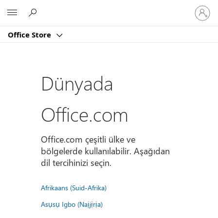
Hesabın
Microsoft
oturum
açın
Office Store
Dünyada
Office.com
Office.com çeşitli ülke ve
bölgelerde kullanılabilir. Aşağıdan
dil tercihinizi seçin.
Afrikaans (Suid-Afrika)
Asụsụ Igbo (Naịjịrịa)