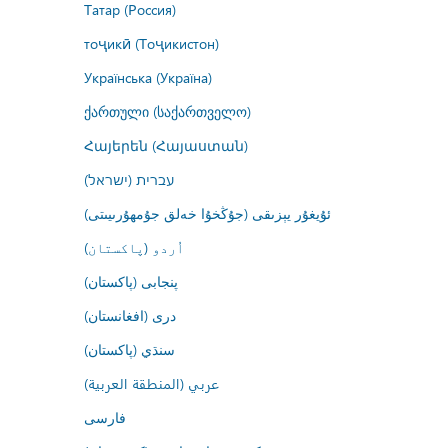
Татар (Россия)
тоҷикӣ (Тоҷикистон)
Українська (Україна)
ქართული (საქართველო)
Հայերեն (Հայաստան)
עברית (ישראל)
ئۇيغۇر يېزىقى (جۇڭخۇا خەلق جۇمھۇرىيىتى)
اُردو (پاکستان)
پنجابی (پاکستان)
درى (افغانستان)
سنڌي (پاکستان)
عربي (المنطقة العربية)
فارسى