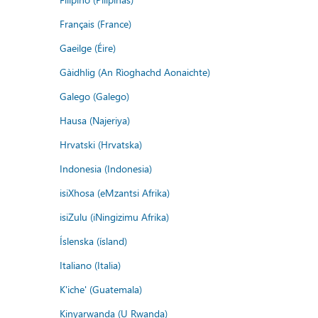
Français (France)
Gaeilge (Éire)
Gàidhlig (An Rìoghachd Aonaichte)
Galego (Galego)
Hausa (Najeriya)
Hrvatski (Hrvatska)
Indonesia (Indonesia)
isiXhosa (eMzantsi Afrika)
isiZulu (iNingizimu Afrika)
Íslenska (ísland)
Italiano (Italia)
K'iche' (Guatemala)
Kinyarwanda (U Rwanda)