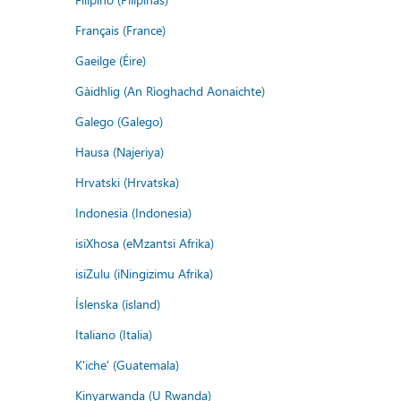
Français (France)
Gaeilge (Éire)
Gàidhlig (An Rìoghachd Aonaichte)
Galego (Galego)
Hausa (Najeriya)
Hrvatski (Hrvatska)
Indonesia (Indonesia)
isiXhosa (eMzantsi Afrika)
isiZulu (iNingizimu Afrika)
Íslenska (ísland)
Italiano (Italia)
K'iche' (Guatemala)
Kinyarwanda (U Rwanda)