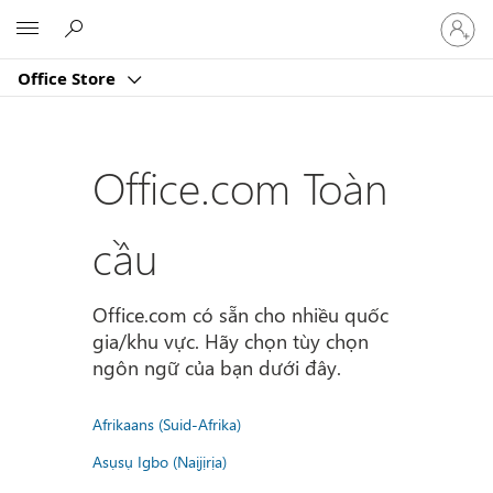
Đăng
Microsoft
nhập
tài
Office Store
khoản
của
bạn
Office.com Toàn
cầu
Office.com có sẵn cho nhiều quốc
gia/khu vực. Hãy chọn tùy chọn
ngôn ngữ của bạn dưới đây.
Afrikaans (Suid-Afrika)
Asụsụ Igbo (Naịjịrịa)