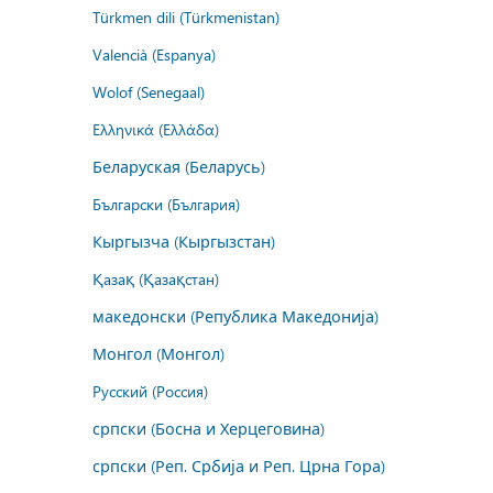
Türkmen dili (Türkmenistan)
Valencià (Espanya)
Wolof (Senegaal)
Ελληνικά (Ελλάδα)
Беларуская (Беларусь)
Български (България)
Кыргызча (Кыргызстан)
Қазақ (Қазақстан)
македонски (Република Македонија)
Монгол (Монгол)
Русский (Россия)
српски (Босна и Херцеговина)
српски (Реп. Србија и Реп. Црна Гора)