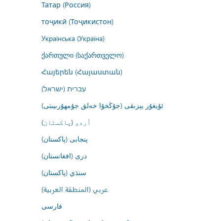
Татар (Россия)
тоҷикӣ (Тоҷикистон)
Українська (Україна)
ქართული (საქართველო)
Հայերեն (Հայաստան)
עברית (ישראל)
ئۇيغۇر يېزىقى (جۇڭخۇا خەلق جۇمھۇرىيىتى)
اُردو (پاکستان)
پنجابی (پاکستان)
درى (افغانستان)
سنڌي (پاکستان)
عربي (المنطقة العربية)
فارسى