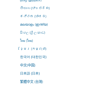
తెలుగు (భారతదేశం)
ಕನ್ನಡ (ಭಾರತ)
മലയാളം (ഇന്ത്യ)
සිංහල (ශ්‍රී ලංකාව)
ไทย (ไทย)
ខ្មែរ (កម្ពុជា)
한국어 (대한민국)
中文(中国)
日本語 (日本)
繁體中文 (台灣)