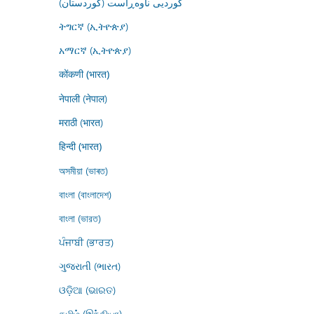
کوردیی ناوەڕاست (کوردستان)
ትግርኛ (ኢትዮጵያ)
አማርኛ (ኢትዮጵያ)
कोंकणी (भारत)
नेपाली (नेपाल)
मराठी (भारत)
हिन्दी (भारत)
অসমীয়া (ভাৰত)
বাংলা (বাংলাদেশ)
বাংলা (ভারত)
ਪੰਜਾਬੀ (ਭਾਰਤ)
ગુજરાતી (ભારત)
ଓଡ଼ିଆ (ଭାରତ)
தமிழ் (இந்தியா)