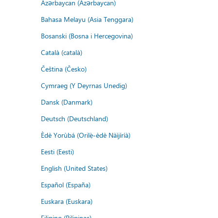
Azərbaycan (Azərbaycan)
Bahasa Melayu (Asia Tenggara)
Bosanski (Bosna i Hercegovina)
Català (català)
Čeština (Česko)
Cymraeg (Y Deyrnas Unedig)
Dansk (Danmark)
Deutsch (Deutschland)
Èdè Yorùbá (Orilẹ̀-èdè Nàìjíríà)
Eesti (Eesti)
English (United States)
Español (España)
Euskara (Euskara)
Filipino (Pilipinas)