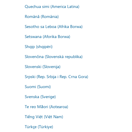
Quechua simi (America Latina)
Română (România)
Sesotho sa Leboa (Afrika Borwa)
Setswana (Aforika Borwa)
Shqip (shqipëri)
Slovenčina (Slovenská republika)
Slovenski (Slovenija)
Srpski (Rep. Srbija i Rep. Crna Gora)
Suomi (Suomi)
Svenska (Sverige)
Te reo Māori (Aotearoa)
Tiếng Việt (Việt Nam)
Türkçe (Türkiye)