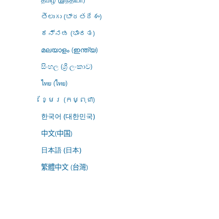
తెలుగు (భారతదేశం)
ಕನ್ನಡ (ಭಾರತ)
മലയാളം (ഇന്ത്യ)
සිංහල (ශ්‍රී ලංකාව)
ไทย (ไทย)
ខ្មែរ (កម្ពុជា)
한국어 (대한민국)
中文(中国)
日本語 (日本)
繁體中文 (台灣)