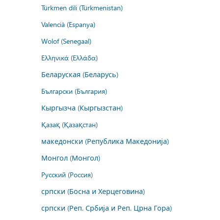
Türkmen dili (Türkmenistan)
Valencià (Espanya)
Wolof (Senegaal)
Ελληνικά (Ελλάδα)
Беларуская (Беларусь)
Български (България)
Кыргызча (Кыргызстан)
Қазақ (Қазақстан)
македонски (Република Македонија)
Монгол (Монгол)
Русский (Россия)
српски (Босна и Херцеговина)
српски (Реп. Србија и Реп. Црна Гора)