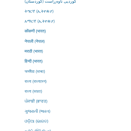
کوردیی ناوەڕاست (کوردستان)
ትግርኛ (ኢትዮጵያ)
አማርኛ (ኢትዮጵያ)
कोंकणी (भारत)
नेपाली (नेपाल)
मराठी (भारत)
हिन्दी (भारत)
অসমীয়া (ভাৰত)
বাংলা (বাংলাদেশ)
বাংলা (ভারত)
ਪੰਜਾਬੀ (ਭਾਰਤ)
ગુજરાતી (ભારત)
ଓଡ଼ିଆ (ଭାରତ)
தமிழ் (இந்தியா)