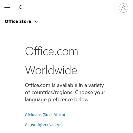
Sign
Microsoft
in
to
Office Store
your
account
Office.com
Worldwide
Office.com is available in a variety
of countries/regions. Choose your
language preference below.
Afrikaans (Suid-Afrika)
Asụsụ Igbo (Naịjịrịa)