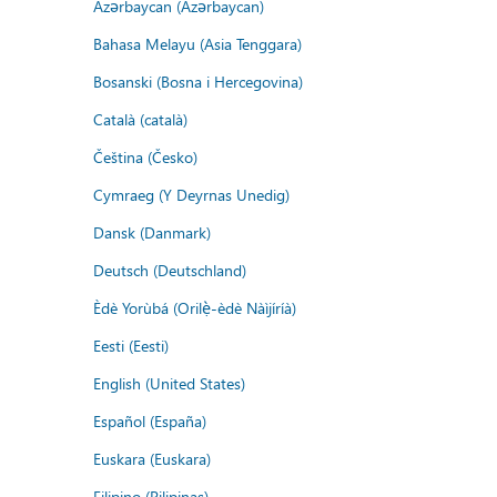
Azərbaycan (Azərbaycan)
Bahasa Melayu (Asia Tenggara)
Bosanski (Bosna i Hercegovina)
Català (català)
Čeština (Česko)
Cymraeg (Y Deyrnas Unedig)
Dansk (Danmark)
Deutsch (Deutschland)
Èdè Yorùbá (Orilẹ̀-èdè Nàìjíríà)
Eesti (Eesti)
English (United States)
Español (España)
Euskara (Euskara)
Filipino (Pilipinas)