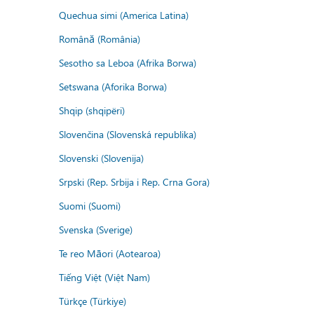
Quechua simi (America Latina)
Română (România)
Sesotho sa Leboa (Afrika Borwa)
Setswana (Aforika Borwa)
Shqip (shqipëri)
Slovenčina (Slovenská republika)
Slovenski (Slovenija)
Srpski (Rep. Srbija i Rep. Crna Gora)
Suomi (Suomi)
Svenska (Sverige)
Te reo Māori (Aotearoa)
Tiếng Việt (Việt Nam)
Türkçe (Türkiye)