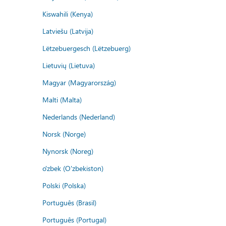
Kiswahili (Kenya)
Latviešu (Latvija)
Lëtzebuergesch (Lëtzebuerg)
Lietuvių (Lietuva)
Magyar (Magyarország)
Malti (Malta)
Nederlands (Nederland)
Norsk (Norge)
Nynorsk (Noreg)
o'zbek (O'zbekiston)
Polski (Polska)
Português (Brasil)
Português (Portugal)