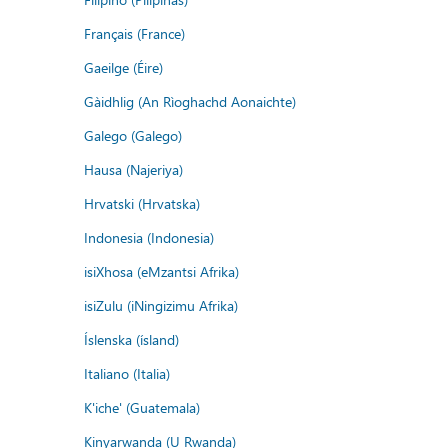
Français (France)
Gaeilge (Éire)
Gàidhlig (An Rìoghachd Aonaichte)
Galego (Galego)
Hausa (Najeriya)
Hrvatski (Hrvatska)
Indonesia (Indonesia)
isiXhosa (eMzantsi Afrika)
isiZulu (iNingizimu Afrika)
Íslenska (ísland)
Italiano (Italia)
K'iche' (Guatemala)
Kinyarwanda (U Rwanda)