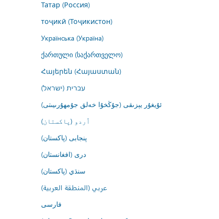
Татар (Россия)
тоҷикӣ (Тоҷикистон)
Українська (Україна)
ქართული (საქართველო)
Հայերեն (Հայաստան)
עברית (ישראל)
ئۇيغۇر يېزىقى (جۇڭخۇا خەلق جۇمھۇرىيىتى)
اُردو (پاکستان)
پنجابی (پاکستان)
درى (افغانستان)
سنڌي (پاکستان)
عربي (المنطقة العربية)
فارسى