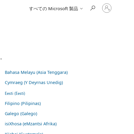
ア
すべての Microsoft 製品
カ
ウ
ン
ト
に
サ
イ
ン
イ
い。
ン
す
る
Bahasa Melayu (Asia Tenggara)
Cymraeg (Y Deyrnas Unedig)
Eesti (Eesti)
Filipino (Pilipinas)
Galego (Galego)
isiXhosa (eMzantsi Afrika)