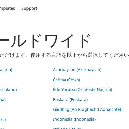
mplates
Support
m ワールドワイド
ご利用いただけます。使用する言語を以下から選択してくださ
ịjịrịa)
Azərbaycan (Azərbaycan)
Čeština (Česko)
schland)
Èdè Yorùbá (Orilẹ̀-èdè Nàìjíríà)
ña)
Euskara (Euskara)
Gàidhlig (An Rìoghachd Aonaichte)
ska)
Indonesia (Indonesia)