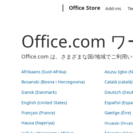
Microsoft
Office Store
Add-ins
Te
Office.co
Office.com は、さまざまな国/地域で
Afrikaans (Suid-Afrika)
Asụsụ Igbo (Na
Bosanski (Bosna i Hercegovina)
Català (català)
Dansk (Danmark)
Deutsch (Deut
English (United States)
Español (Espa
Français (France)
Gaeilge (Éire)
Hausa (Najeriya)
Hrvatski (Hrvat