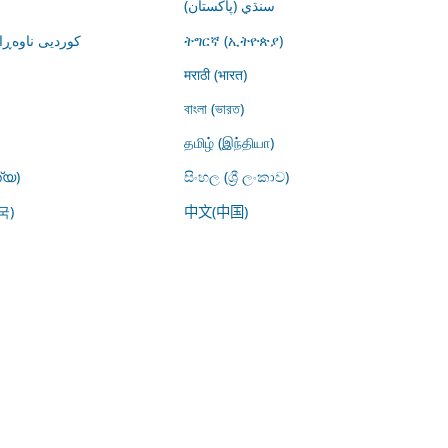
سنڌي (پاکستان)
کوردیی ناوە)
ትግርኛ (ኢትዮጵያ)
मराठी (भारत)
বাংলা (ভারত)
தமிழ் (இந்தியா)
്യ)
සිංහල (ශ්‍රී ලංකාව)
국)
中文(中国)