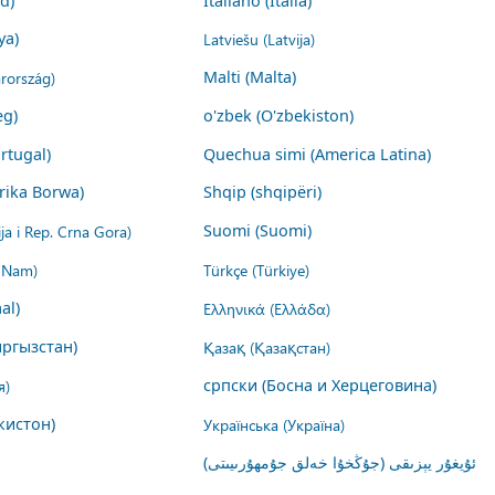
nd)
Italiano (Italia)
ya)
Latviešu (Latvija)
rország)
Malti (Malta)
eg)
o'zbek (O'zbekiston)
rtugal)
Quechua simi (America Latina)
rika Borwa)
Shqip (shqipëri)
ija i Rep. Crna Gora)
Suomi (Suomi)
t Nam)
Türkçe (Türkiye)
al)
Ελληνικά (Ελλάδα)
ргызстан)
Қазақ (Қазақстан)
я)
српски (Босна и Херцеговина)
кистон)
Українська (Україна)
ئۇيغۇر يېزىقى (جۇڭخۇا خەلق جۇمھۇرىيىتى)