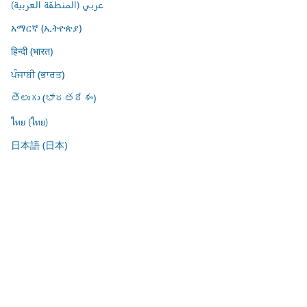
عربي (المنطقة العربية)
አማርኛ (ኢትዮጵያ)
हिन्दी (भारत)
ਪੰਜਾਬੀ (ਭਾਰਤ)
తెలుగు (భారతదేశం)
ไทย (ไทย)
日本語 (日本)