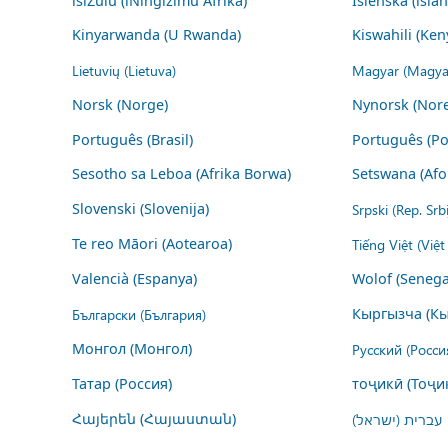
isiZulu (iNingizimu Afrika)
Íslenska (ísla
Kinyarwanda (U Rwanda)
Kiswahili (Ken
Lietuvių (Lietuva)
Magyar (Magya
Norsk (Norge)
Nynorsk (Nor
Português (Brasil)
Português (Po
Sesotho sa Leboa (Afrika Borwa)
Setswana (Afo
Slovenski (Slovenija)
Srpski (Rep. Srb
Te reo Māori (Aotearoa)
Tiếng Việt (Việ
Valencià (Espanya)
Wolof (Senega
Български (България)
Кыргызча (Кы
Монгол (Монгол)
Русский (Росси
Татар (Россия)
тоҷикӣ (Тоҷи
Հայերեն (Հայաստան)
עברית (ישראל)