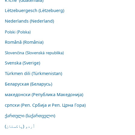
K'iche' (Guatemala)
Lëtzebuergesch (Lëtzebuerg)
Nederlands (Nederland)
Polski (Polska)
Română (România)
Slovenčina (Slovenská republika)
Svenska (Sverige)
Türkmen dili (Türkmenistan)
Беларуская (Беларусь)
македонски (Република Македонија)
српски (Реп. Србија и Реп. Црна Гора)
ქართული (საქართველო)
اُردو (پاکستان)