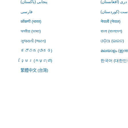
درى (افغانستان)
پنجابی (پاکستان)
ڕاست (کوردستان
فارسى
कोंकणी (भारत)
नेपाली (नेपाल)
অসমীয়া (ভাৰত)
বাংলা (বাংলাদেশ)
ગુજરાતી (ભારત)
ଓଡ଼ିଆ (ଭାରତ)
ಕನ್ನಡ (ಭಾರತ)
മലയാളം (ഇന്ത
ខ្មែរ (កម្ពុជា)
한국어 (대한민
繁體中文 (台灣)