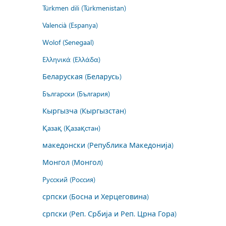
Türkmen dili (Türkmenistan)
Valencià (Espanya)
Wolof (Senegaal)
Ελληνικά (Ελλάδα)
Беларуская (Беларусь)
Български (България)
Кыргызча (Кыргызстан)
Қазақ (Қазақстан)
македонски (Република Македонија)
Монгол (Монгол)
Русский (Россия)
српски (Босна и Херцеговина)
српски (Реп. Србија и Реп. Црна Гора)