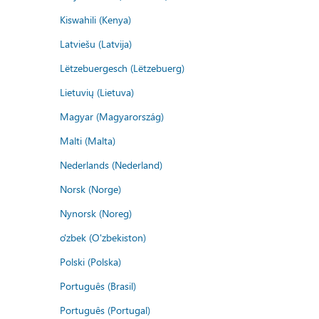
Kiswahili (Kenya)
Latviešu (Latvija)
Lëtzebuergesch (Lëtzebuerg)
Lietuvių (Lietuva)
Magyar (Magyarország)
Malti (Malta)
Nederlands (Nederland)
Norsk (Norge)
Nynorsk (Noreg)
o'zbek (O'zbekiston)
Polski (Polska)
Português (Brasil)
Português (Portugal)