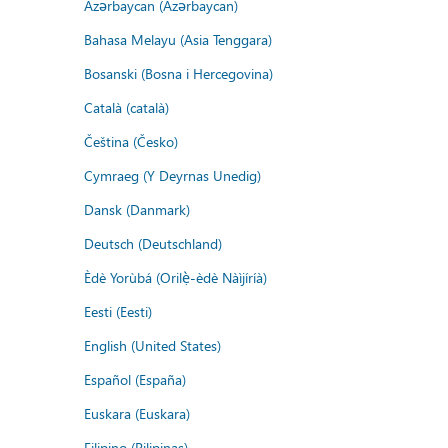
Azərbaycan (Azərbaycan)
Bahasa Melayu (Asia Tenggara)
Bosanski (Bosna i Hercegovina)
Català (català)
Čeština (Česko)
Cymraeg (Y Deyrnas Unedig)
Dansk (Danmark)
Deutsch (Deutschland)
Èdè Yorùbá (Orilẹ̀-èdè Nàìjíríà)
Eesti (Eesti)
English (United States)
Español (España)
Euskara (Euskara)
Filipino (Pilipinas)