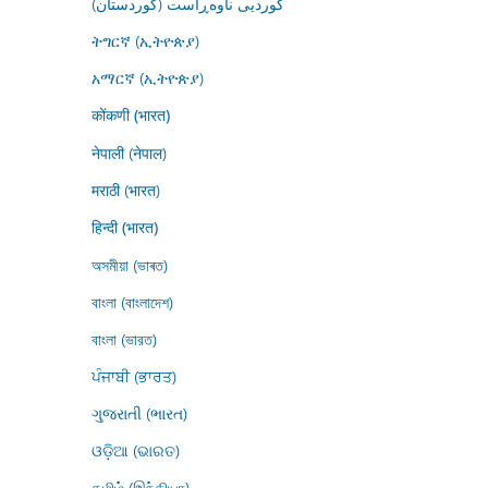
کوردیی ناوەڕاست (کوردستان)
ትግርኛ (ኢትዮጵያ)
አማርኛ (ኢትዮጵያ)
कोंकणी (भारत)
नेपाली (नेपाल)
मराठी (भारत)
हिन्दी (भारत)
অসমীয়া (ভাৰত)
বাংলা (বাংলাদেশ)
বাংলা (ভারত)
ਪੰਜਾਬੀ (ਭਾਰਤ)
ગુજરાતી (ભારત)
ଓଡ଼ିଆ (ଭାରତ)
தமிழ் (இந்தியா)