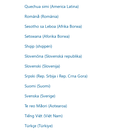
Quechua simi (America Latina)
Română (România)
Sesotho sa Leboa (Afrika Borwa)
Setswana (Aforika Borwa)
Shqip (shqipëri)
Slovenčina (Slovenská republika)
Slovenski (Slovenija)
Srpski (Rep. Srbija i Rep. Crna Gora)
Suomi (Suomi)
Svenska (Sverige)
Te reo Māori (Aotearoa)
Tiếng Việt (Việt Nam)
Türkçe (Türkiye)