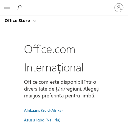
Conectaț
Microsoft
vă
la
Office Store
contul
dvs.
Office.com
Internațional
Office.com este disponibil într-o
diversitate de țări/regiuni. Alegeți
mai jos preferința pentru limbă.
Afrikaans (Suid-Afrika)
Asụsụ Igbo (Naịjịrịa)