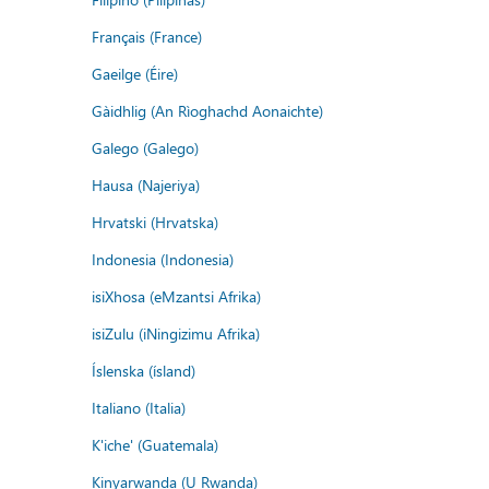
Français (France)
Gaeilge (Éire)
Gàidhlig (An Rìoghachd Aonaichte)
Galego (Galego)
Hausa (Najeriya)
Hrvatski (Hrvatska)
Indonesia (Indonesia)
isiXhosa (eMzantsi Afrika)
isiZulu (iNingizimu Afrika)
Íslenska (ísland)
Italiano (Italia)
K'iche' (Guatemala)
Kinyarwanda (U Rwanda)