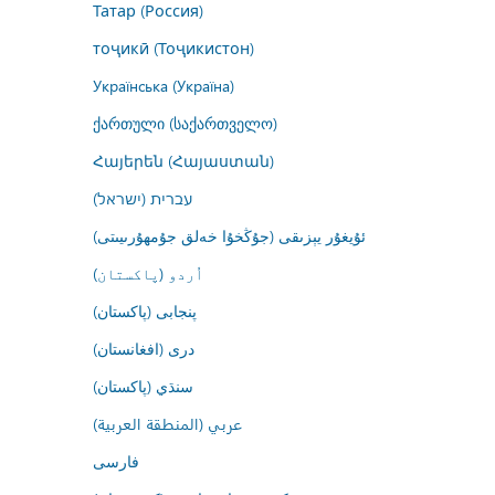
Татар (Россия)
тоҷикӣ (Тоҷикистон)
Українська (Україна)
ქართული (საქართველო)
Հայերեն (Հայաստան)
עברית (ישראל)
ئۇيغۇر يېزىقى (جۇڭخۇا خەلق جۇمھۇرىيىتى)
اُردو (پاکستان)
پنجابی (پاکستان)
درى (افغانستان)
سنڌي (پاکستان)
عربي (المنطقة العربية)
فارسى