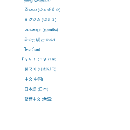
తెలుగు (భారతదేశం)
ಕನ್ನಡ (ಭಾರತ)
മലയാളം (ഇന്ത്യ)
සිංහල (ශ්‍රී ලංකාව)
ไทย (ไทย)
ខ្មែរ (កម្ពុជា)
한국어 (대한민국)
中文(中国)
日本語 (日本)
繁體中文 (台灣)