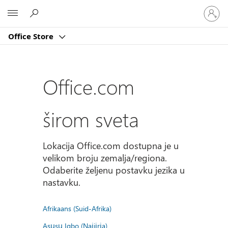
Prijavite
Microsoft
se
na
Office Store
nalog
Office.com
širom sveta
Lokacija Office.com dostupna je u
velikom broju zemalja/regiona.
Odaberite željenu postavku jezika u
nastavku.
Afrikaans (Suid-Afrika)
Asụsụ Igbo (Naịjịrịa)