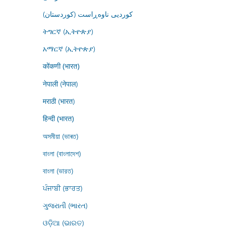
کوردیی ناوەڕاست (کوردستان)
ትግርኛ (ኢትዮጵያ)
አማርኛ (ኢትዮጵያ)
कोंकणी (भारत)
नेपाली (नेपाल)
मराठी (भारत)
हिन्दी (भारत)
অসমীয়া (ভাৰত)
বাংলা (বাংলাদেশ)
বাংলা (ভারত)
ਪੰਜਾਬੀ (ਭਾਰਤ)
ગુજરાતી (ભારત)
ଓଡ଼ିଆ (ଭାରତ)