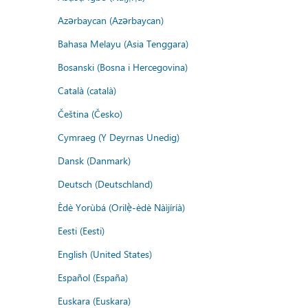
Azərbaycan (Azərbaycan)
Bahasa Melayu (Asia Tenggara)
Bosanski (Bosna i Hercegovina)
Català (català)
Čeština (Česko)
Cymraeg (Y Deyrnas Unedig)
Dansk (Danmark)
Deutsch (Deutschland)
Èdè Yorùbá (Orilẹ̀-èdè Nàìjíríà)
Eesti (Eesti)
English (United States)
Español (España)
Euskara (Euskara)