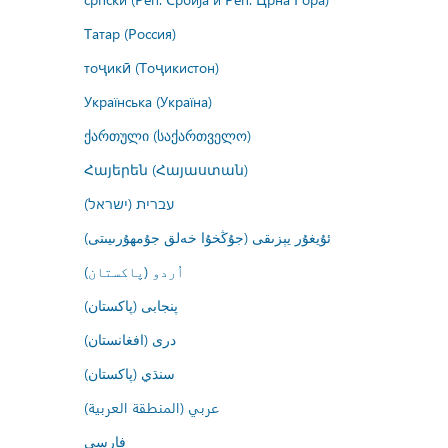
Татар (Россия)
тоҷикӣ (Тоҷикистон)
Українська (Україна)
ქართული (საქართველო)
Հայերեն (Հայաստան)
עברית (ישראל)
ئۇيغۇر يېزىقى (جۇڭخۇا خەلق جۇمھۇرىيىتى)
اُردو (پاکستان)
پنجابی (پاکستان)
درى (افغانستان)
سنڌي (پاکستان)
عربي (المنطقة العربية)
فارسى