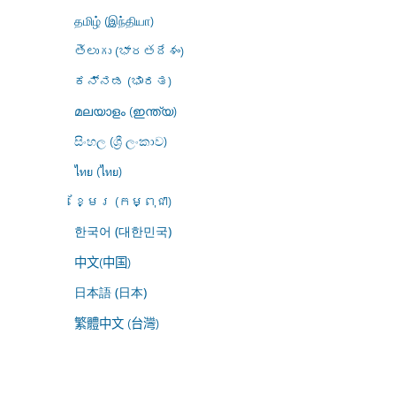
தமிழ் (இந்தியா)
తెలుగు (భారతదేశం)
ಕನ್ನಡ (ಭಾರತ)
മലയാളം (ഇന്ത്യ)
සිංහල (ශ්‍රී ලංකාව)
ไทย (ไทย)
ខ្មែរ (កម្ពុជា)
한국어 (대한민국)
中文(中国)
日本語 (日本)
繁體中文 (台灣)