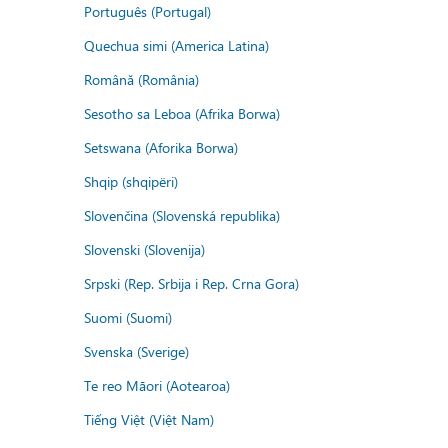
Português (Portugal)
Quechua simi (America Latina)
Română (România)
Sesotho sa Leboa (Afrika Borwa)
Setswana (Aforika Borwa)
Shqip (shqipëri)
Slovenčina (Slovenská republika)
Slovenski (Slovenija)
Srpski (Rep. Srbija i Rep. Crna Gora)
Suomi (Suomi)
Svenska (Sverige)
Te reo Māori (Aotearoa)
Tiếng Việt (Việt Nam)