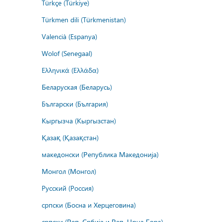
Türkçe (Türkiye)
Türkmen dili (Türkmenistan)
Valencià (Espanya)
Wolof (Senegaal)
Ελληνικά (Ελλάδα)
Беларуская (Беларусь)
Български (България)
Кыргызча (Кыргызстан)
Қазақ (Қазақстан)
македонски (Република Македонија)
Монгол (Монгол)
Русский (Россия)
српски (Босна и Херцеговина)
српски (Реп. Србија и Реп. Црна Гора)