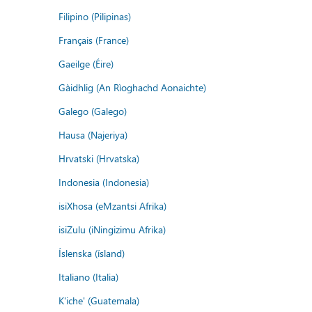
Filipino (Pilipinas)
Français (France)
Gaeilge (Éire)
Gàidhlig (An Rìoghachd Aonaichte)
Galego (Galego)
Hausa (Najeriya)
Hrvatski (Hrvatska)
Indonesia (Indonesia)
isiXhosa (eMzantsi Afrika)
isiZulu (iNingizimu Afrika)
Íslenska (ísland)
Italiano (Italia)
K'iche' (Guatemala)