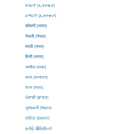
ትግርኛ (ኢትዮጵያ)
አማርኛ (ኢትዮጵያ)
कोंकणी (भारत)
नेपाली (नेपाल)
मराठी (भारत)
हिन्दी (भारत)
অসমীয়া (ভাৰত)
বাংলা (বাংলাদেশ)
বাংলা (ভারত)
ਪੰਜਾਬੀ (ਭਾਰਤ)
ગુજરાતી (ભારત)
ଓଡ଼ିଆ (ଭାରତ)
தமிழ் (இந்தியா)