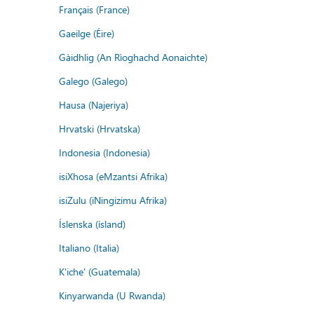
Français (France)
Gaeilge (Éire)
Gàidhlig (An Rìoghachd Aonaichte)
Galego (Galego)
Hausa (Najeriya)
Hrvatski (Hrvatska)
Indonesia (Indonesia)
isiXhosa (eMzantsi Afrika)
isiZulu (iNingizimu Afrika)
Íslenska (ísland)
Italiano (Italia)
K'iche' (Guatemala)
Kinyarwanda (U Rwanda)