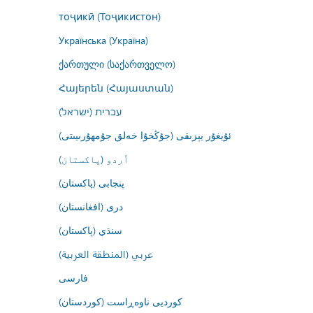
тоҷикӣ (Тоҷикистон)
Українська (Україна)
ქართული (საქართველო)
Հայերեն (Հայաստան)
עברית (ישראל)
ئۇيغۇر يېزىقى (جۇڭخۇا خەلق جۇمھۇرىيىتى)
اُردو (پاکستان)
پنجابی (پاکستان)
درى (افغانستان)
سنڌي (پاکستان)
عربي (المنطقة العربية)
فارسى
کوردیی ناوەڕاست (کوردستان)