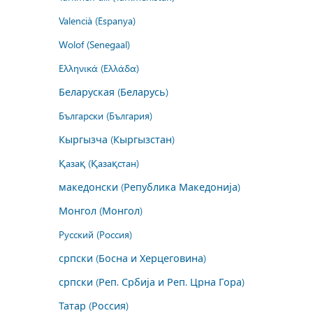
Valencià (Espanya)
Wolof (Senegaal)
Ελληνικά (Ελλάδα)
Беларуская (Беларусь)
Български (България)
Кыргызча (Кыргызстан)
Қазақ (Қазақстан)
македонски (Република Македонија)
Монгол (Монгол)
Русский (Россия)
српски (Босна и Херцеговина)
српски (Реп. Србија и Реп. Црна Гора)
Татар (Россия)