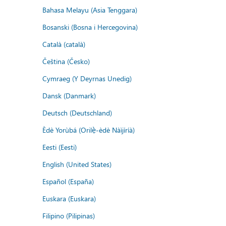
Bahasa Melayu (Asia Tenggara)
Bosanski (Bosna i Hercegovina)
Català (català)
Čeština (Česko)
Cymraeg (Y Deyrnas Unedig)
Dansk (Danmark)
Deutsch (Deutschland)
Èdè Yorùbá (Orilẹ̀-èdè Nàìjíríà)
Eesti (Eesti)
English (United States)
Español (España)
Euskara (Euskara)
Filipino (Pilipinas)