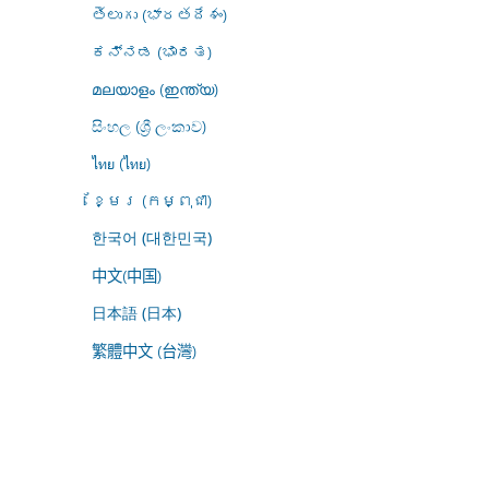
తెలుగు (భారతదేశం)
ಕನ್ನಡ (ಭಾರತ)
മലയാളം (ഇന്ത്യ)
සිංහල (ශ්‍රී ලංකාව)
ไทย (ไทย)
ខ្មែរ (កម្ពុជា)
한국어 (대한민국)
中文(中国)
日本語 (日本)
繁體中文 (台灣)