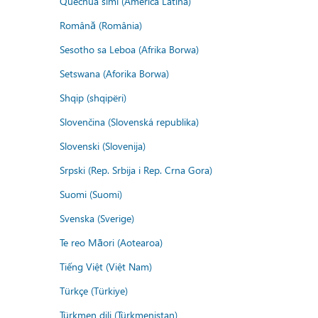
Quechua simi (America Latina)
Română (România)
Sesotho sa Leboa (Afrika Borwa)
Setswana (Aforika Borwa)
Shqip (shqipëri)
Slovenčina (Slovenská republika)
Slovenski (Slovenija)
Srpski (Rep. Srbija i Rep. Crna Gora)
Suomi (Suomi)
Svenska (Sverige)
Te reo Māori (Aotearoa)
Tiếng Việt (Việt Nam)
Türkçe (Türkiye)
Türkmen dili (Türkmenistan)