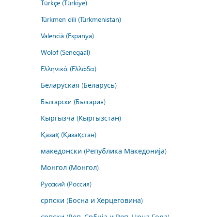
Türkçe (Türkiye)
Türkmen dili (Türkmenistan)
Valencià (Espanya)
Wolof (Senegaal)
Ελληνικά (Ελλάδα)
Беларуская (Беларусь)
Български (България)
Кыргызча (Кыргызстан)
Қазақ (Қазақстан)
македонски (Република Македонија)
Монгол (Монгол)
Русский (Россия)
српски (Босна и Херцеговина)
српски (Реп. Србија и Реп. Црна Гора)