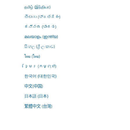
தமிழ் (இந்தியா)
తెలుగు (భారతదేశం)
ಕನ್ನಡ (ಭಾರತ)
മലയാളം (ഇന്ത്യ)
සිංහල (ශ්‍රී ලංකාව)
ไทย (ไทย)
ខ្មែរ (កម្ពុជា)
한국어 (대한민국)
中文(中国)
日本語 (日本)
繁體中文 (台灣)