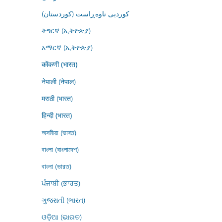
کوردیی ناوەڕاست (کوردستان)
ትግርኛ (ኢትዮጵያ)
አማርኛ (ኢትዮጵያ)
कोंकणी (भारत)
नेपाली (नेपाल)
मराठी (भारत)
हिन्दी (भारत)
অসমীয়া (ভাৰত)
বাংলা (বাংলাদেশ)
বাংলা (ভারত)
ਪੰਜਾਬੀ (ਭਾਰਤ)
ગુજરાતી (ભારત)
ଓଡ଼ିଆ (ଭାରତ)