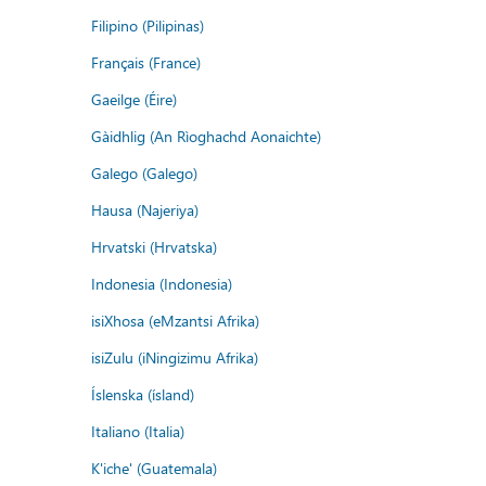
Filipino (Pilipinas)
Français (France)
Gaeilge (Éire)
Gàidhlig (An Rìoghachd Aonaichte)
Galego (Galego)
Hausa (Najeriya)
Hrvatski (Hrvatska)
Indonesia (Indonesia)
isiXhosa (eMzantsi Afrika)
isiZulu (iNingizimu Afrika)
Íslenska (ísland)
Italiano (Italia)
K'iche' (Guatemala)