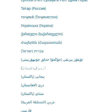
Татар (Россия)
тоҷикӣ (Тоҷикистон)
Українська (Україна)
ქართული (საქართველო)
Հայերեն (Հայաստան)
עברית (ישראל)
ئۇيغۇر يېزىقى (جۇڭخۇا خەلق جۇمھۇرىيىتى)
اُردو (پاکستان)
پنجابی (پاکستان)
درى (افغانستان)
سنڌي (پاکستان)
عربي (المنطقة العربية)
فارسى