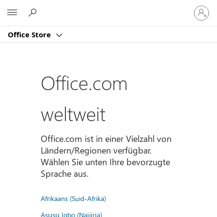
Bei
Microsoft
Ihrem
Konto
Office Store
anmeld
Office.com
weltweit
Office.com ist in einer Vielzahl von
Ländern/Regionen verfügbar.
Wählen Sie unten Ihre bevorzugte
Sprache aus.
Afrikaans (Suid-Afrika)
Asụsụ Igbo (Naịjịrịa)