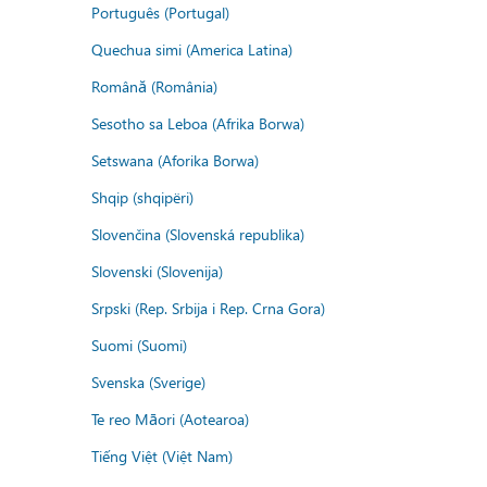
Português (Portugal)
Quechua simi (America Latina)
Română (România)
Sesotho sa Leboa (Afrika Borwa)
Setswana (Aforika Borwa)
Shqip (shqipëri)
Slovenčina (Slovenská republika)
Slovenski (Slovenija)
Srpski (Rep. Srbija i Rep. Crna Gora)
Suomi (Suomi)
Svenska (Sverige)
Te reo Māori (Aotearoa)
Tiếng Việt (Việt Nam)