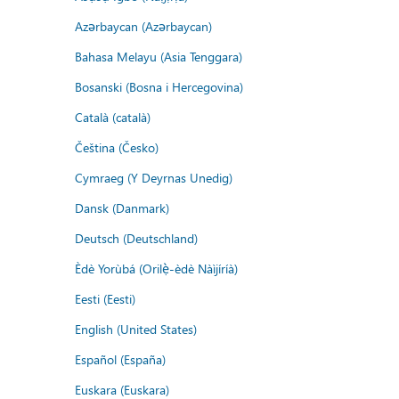
Azərbaycan (Azərbaycan)
Bahasa Melayu (Asia Tenggara)
Bosanski (Bosna i Hercegovina)
Català (català)
Čeština (Česko)
Cymraeg (Y Deyrnas Unedig)
Dansk (Danmark)
Deutsch (Deutschland)
Èdè Yorùbá (Orilẹ̀-èdè Nàìjíríà)
Eesti (Eesti)
English (United States)
Español (España)
Euskara (Euskara)