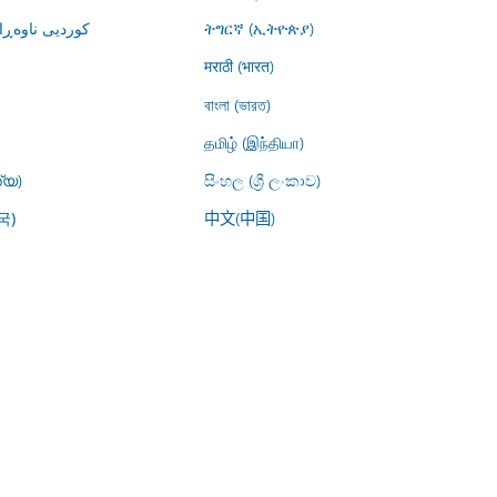
کوردیی ناوە)
ትግርኛ (ኢትዮጵያ)
मराठी (भारत)
বাংলা (ভারত)
தமிழ் (இந்தியா)
്യ)
සිංහල (ශ්‍රී ලංකාව)
中文(中国)
국)