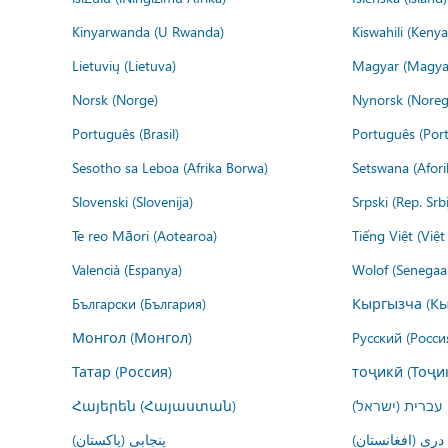
Kinyarwanda (U Rwanda)
Kiswahili (Kenya
Lietuvių (Lietuva)
Magyar (Magya
Norsk (Norge)
Nynorsk (Noreg
Português (Brasil)
Português (Port
Sesotho sa Leboa (Afrika Borwa)
Setswana (Afor
Slovenski (Slovenija)
Srpski (Rep. Srb
Te reo Māori (Aotearoa)
Tiếng Việt (Việ
Valencià (Espanya)
Wolof (Senegaal
Български (България)
Кыргызча (Кы
Монгол (Монгол)
Русский (Росси
Татар (Россия)
тоҷикӣ (Тоҷи
Հայերեն (Հայաստան)
עברית (ישראל)
درى (افغانستان)
پنجابی (پاکستان)