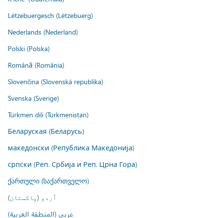
Lëtzebuergesch (Lëtzebuerg)
Nederlands (Nederland)
Polski (Polska)
Română (România)
Slovenčina (Slovenská republika)
Svenska (Sverige)
Türkmen dili (Türkmenistan)
Беларуская (Беларусь)
македонски (Република Македонија)
српски (Реп. Србија и Реп. Црна Гора)
ქართული (საქართველო)
اُردو (پاکستان)
عربي (المنطقة العربية)