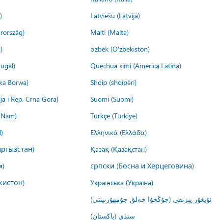
)
Latviešu (Latvija)
rország)
Malti (Malta)
)
o'zbek (O'zbekiston)
ugal)
Quechua simi (America Latina)
ika Borwa)
Shqip (shqipëri)
ija i Rep. Crna Gora)
Suomi (Suomi)
t Nam)
Türkçe (Türkiye)
)
Ελληνικά (Ελλάδα)
ргызстан)
Қазақ (Қазақстан)
я)
српски (Босна и Херцеговина)
кистон)
Українська (Україна)
ئۇيغۇر يېزىقى (جۇڭخۇا خەلق جۇمھۇرىيىتى)
سنڌي (پاکستان)