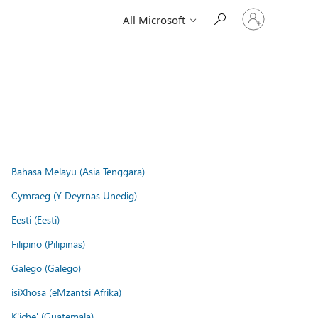
Sign
All Microsoft
in
to
your
account
Bahasa Melayu (Asia Tenggara)
Cymraeg (Y Deyrnas Unedig)
Eesti (Eesti)
Filipino (Pilipinas)
Galego (Galego)
isiXhosa (eMzantsi Afrika)
K'iche' (Guatemala)