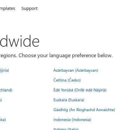
mplates
Support
ldwide
es/regions. Choose your language preference below.
jịrịa)
Azərbaycan (Azərbaycan)
Čeština (Česko)
chland)
Èdè Yorùbá (Orilẹ̀-èdè Nàìjíríà)
)
Euskara (Euskara)
Gàidhlig (An Rìoghachd Aonaichte)
ska)
Indonesia (Indonesia)
Italiano (Italia)