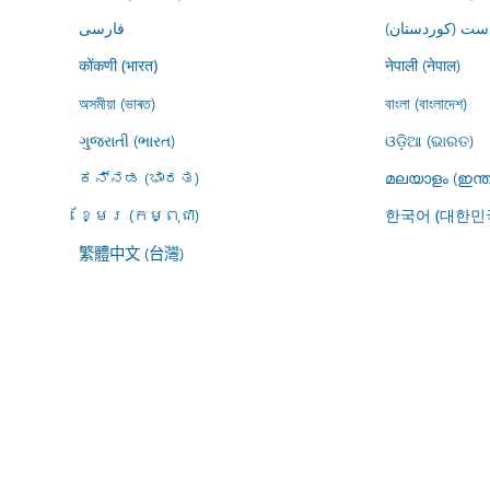
ڕاست (کوردستان
فارسى
नेपाली (नेपाल)
कोंकणी (भारत)
অসমীয়া (ভাৰত)
বাংলা (বাংলাদেশ)
ગુજરાતી (ભારત)
ଓଡ଼ିଆ (ଭାରତ)
ಕನ್ನಡ (ಭಾರತ)
മലയാളം (ഇന്ത
ខ្មែរ (កម្ពុជា)
한국어 (대한민
繁體中文 (台灣)