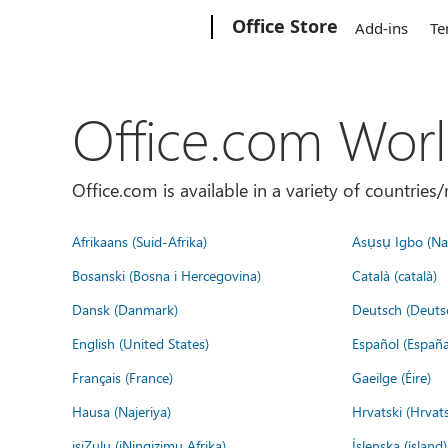
Microsoft
Office Store
Add-ins
Te
Office.com Wor
Office.com is available in a variety of countri
Afrikaans (Suid-Afrika)
Asụsụ Igbo (Naị
Bosanski (Bosna i Hercegovina)
Català (català)
Dansk (Danmark)
Deutsch (Deuts
English (United States)
Español (España
Français (France)
Gaeilge (Éire)
Hausa (Najeriya)
Hrvatski (Hrvat
isiZulu (iNingizimu Afrika)
Íslenska (ísland)