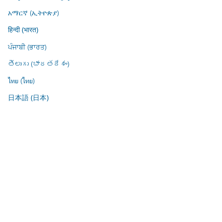
አማርኛ (ኢትዮጵያ)
हिन्दी (भारत)
ਪੰਜਾਬੀ (ਭਾਰਤ)
తెలుగు (భారతదేశం)
ไทย (ไทย)
日本語 (日本)