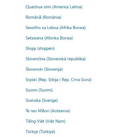
Quechua simi (America Latina)
Română (România)
Sesotho sa Leboa (Afrika Borwa)
Setswana (Aforika Borwa)
Shqip (shqipëri)
Slovenčina (Slovenská republika)
Slovenski (Slovenija)
Srpski (Rep. Srbija i Rep. Crna Gora)
Suomi (Suomi)
Svenska (Sverige)
Te reo Māori (Aotearoa)
Tiếng Việt (Việt Nam)
Türkçe (Türkiye)