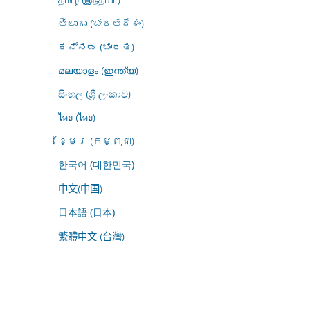
తెలుగు (భారతదేశం)
ಕನ್ನಡ (ಭಾರತ)
മലയാളം (ഇന്ത്യ)
සිංහල (ශ්‍රී ලංකාව)
ไทย (ไทย)
ខ្មែរ (កម្ពុជា)
한국어 (대한민국)
中文(中国)
日本語 (日本)
繁體中文 (台灣)