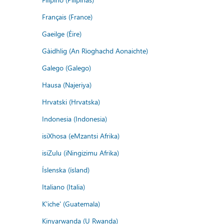
Français (France)
Gaeilge (Éire)
Gàidhlig (An Rìoghachd Aonaichte)
Galego (Galego)
Hausa (Najeriya)
Hrvatski (Hrvatska)
Indonesia (Indonesia)
isiXhosa (eMzantsi Afrika)
isiZulu (iNingizimu Afrika)
Íslenska (ísland)
Italiano (Italia)
K'iche' (Guatemala)
Kinyarwanda (U Rwanda)