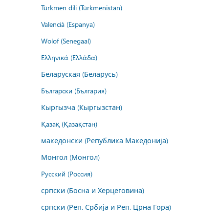
Türkmen dili (Türkmenistan)
Valencià (Espanya)
Wolof (Senegaal)
Ελληνικά (Ελλάδα)
Беларуская (Беларусь)
Български (България)
Кыргызча (Кыргызстан)
Қазақ (Қазақстан)
македонски (Република Македонија)
Монгол (Монгол)
Русский (Россия)
српски (Босна и Херцеговина)
српски (Реп. Србија и Реп. Црна Гора)