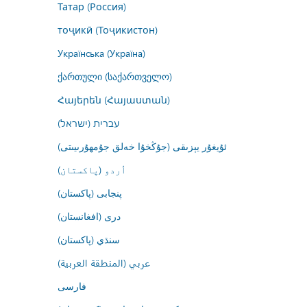
Татар (Россия)
тоҷикӣ (Тоҷикистон)
Українська (Україна)
ქართული (საქართველო)
Հայերեն (Հայաստան)
עברית (ישראל)
ئۇيغۇر يېزىقى (جۇڭخۇا خەلق جۇمھۇرىيىتى)
اُردو (پاکستان)
پنجابی (پاکستان)
درى (افغانستان)
سنڌي (پاکستان)
عربي (المنطقة العربية)
فارسى