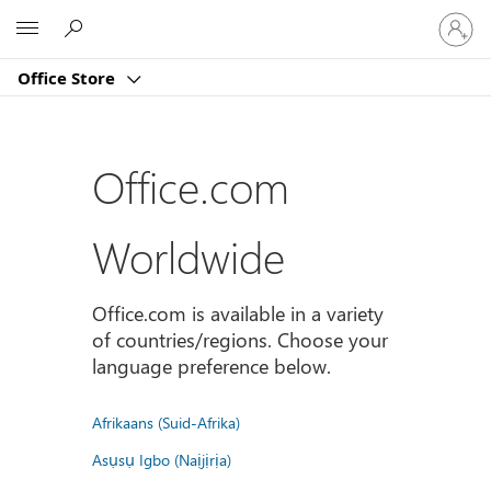
Sign
Microsoft
in
to
Office Store
your
account
Office.com
Worldwide
Office.com is available in a variety
of countries/regions. Choose your
language preference below.
Afrikaans (Suid-Afrika)
Asụsụ Igbo (Naịjịrịa)