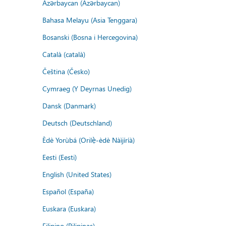
Azərbaycan (Azərbaycan)
Bahasa Melayu (Asia Tenggara)
Bosanski (Bosna i Hercegovina)
Català (català)
Čeština (Česko)
Cymraeg (Y Deyrnas Unedig)
Dansk (Danmark)
Deutsch (Deutschland)
Èdè Yorùbá (Orilẹ̀-èdè Nàìjíríà)
Eesti (Eesti)
English (United States)
Español (España)
Euskara (Euskara)
Filipino (Pilipinas)