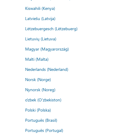
Kiswahili (Kenya)
Latviešu (Latvija)
Lëtzebuergesch (Lëtzebuerg)
Lietuvių (Lietuva)
Magyar (Magyarország)
Malti (Malta)
Nederlands (Nederland)
Norsk (Norge)
Nynorsk (Noreg)
o'zbek (O'zbekiston)
Polski (Polska)
Português (Brasil)
Português (Portugal)