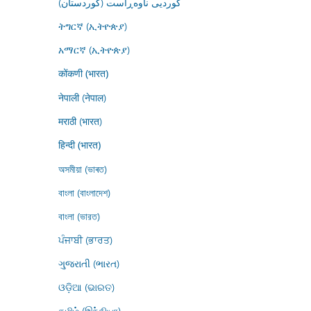
کوردیی ناوەڕاست (کوردستان)
ትግርኛ (ኢትዮጵያ)
አማርኛ (ኢትዮጵያ)
कोंकणी (भारत)
नेपाली (नेपाल)
मराठी (भारत)
हिन्दी (भारत)
অসমীয়া (ভাৰত)
বাংলা (বাংলাদেশ)
বাংলা (ভারত)
ਪੰਜਾਬੀ (ਭਾਰਤ)
ગુજરાતી (ભારત)
ଓଡ଼ିଆ (ଭାରତ)
தமிழ் (இந்தியா)