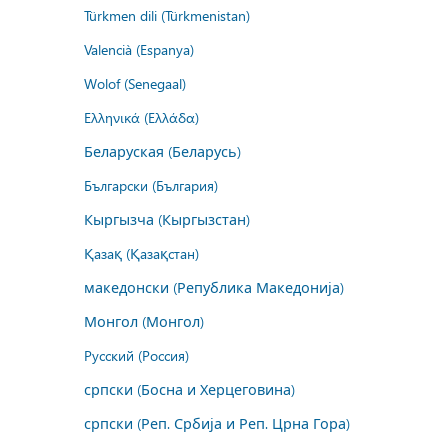
Türkmen dili (Türkmenistan)
Valencià (Espanya)
Wolof (Senegaal)
Ελληνικά (Ελλάδα)
Беларуская (Беларусь)
Български (България)
Кыргызча (Кыргызстан)
Қазақ (Қазақстан)
македонски (Република Македонија)
Монгол (Монгол)
Русский (Россия)
српски (Босна и Херцеговина)
српски (Реп. Србија и Реп. Црна Гора)