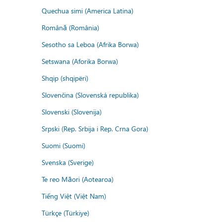
Quechua simi (America Latina)
Română (România)
Sesotho sa Leboa (Afrika Borwa)
Setswana (Aforika Borwa)
Shqip (shqipëri)
Slovenčina (Slovenská republika)
Slovenski (Slovenija)
Srpski (Rep. Srbija i Rep. Crna Gora)
Suomi (Suomi)
Svenska (Sverige)
Te reo Māori (Aotearoa)
Tiếng Việt (Việt Nam)
Türkçe (Türkiye)