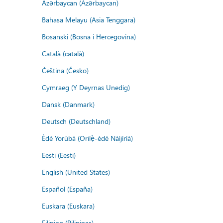
Azərbaycan (Azərbaycan)
Bahasa Melayu (Asia Tenggara)
Bosanski (Bosna i Hercegovina)
Català (català)
Čeština (Česko)
Cymraeg (Y Deyrnas Unedig)
Dansk (Danmark)
Deutsch (Deutschland)
Èdè Yorùbá (Orilẹ̀-èdè Nàìjíríà)
Eesti (Eesti)
English (United States)
Español (España)
Euskara (Euskara)
Filipino (Pilipinas)