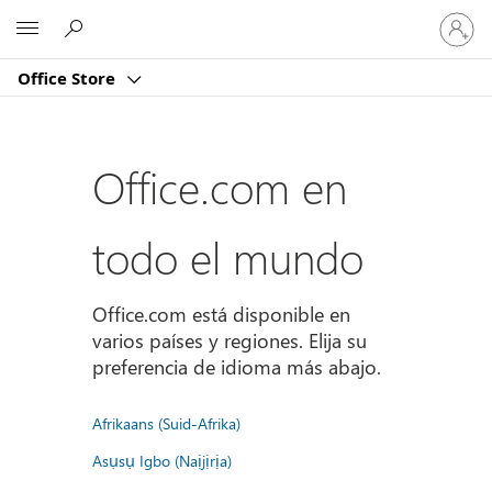
Iniciar
Microsoft
sesión
en
Office Store
tu
cuenta
Office.com en
todo el mundo
Office.com está disponible en
varios países y regiones. Elija su
preferencia de idioma más abajo.
Afrikaans (Suid-Afrika)
Asụsụ Igbo (Naịjịrịa)