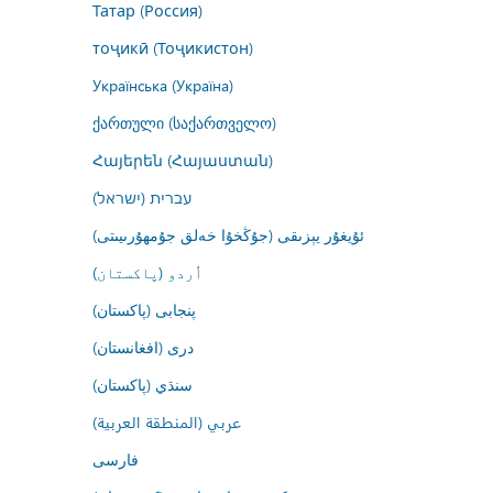
Татар (Россия)
тоҷикӣ (Тоҷикистон)
Українська (Україна)
ქართული (საქართველო)
Հայերեն (Հայաստան)
עברית (ישראל)
ئۇيغۇر يېزىقى (جۇڭخۇا خەلق جۇمھۇرىيىتى)
اُردو (پاکستان)
پنجابی (پاکستان)
درى (افغانستان)
سنڌي (پاکستان)
عربي (المنطقة العربية)
فارسى