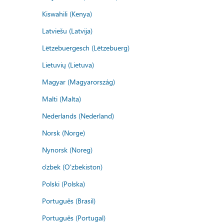
Kiswahili (Kenya)
Latviešu (Latvija)
Lëtzebuergesch (Lëtzebuerg)
Lietuvių (Lietuva)
Magyar (Magyarország)
Malti (Malta)
Nederlands (Nederland)
Norsk (Norge)
Nynorsk (Noreg)
o'zbek (O'zbekiston)
Polski (Polska)
Português (Brasil)
Português (Portugal)