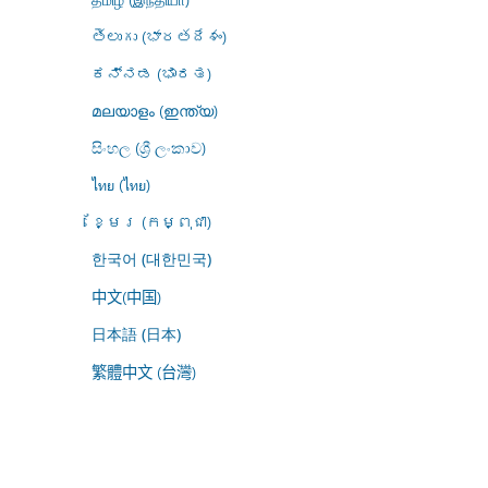
తెలుగు (భారతదేశం)
ಕನ್ನಡ (ಭಾರತ)
മലയാളം (ഇന്ത്യ)
සිංහල (ශ්‍රී ලංකාව)
ไทย (ไทย)
ខ្មែរ (កម្ពុជា)
한국어 (대한민국)
中文(中国)
日本語 (日本)
繁體中文 (台灣)