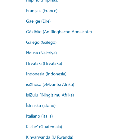
Français (France)
Gaeilge (Éire)
Gàidhlig (An Rìoghachd Aonaichte)
Galego (Galego)
Hausa (Najeriya)
Hrvatski (Hrvatska)
Indonesia (Indonesia)
isiXhosa (eMzantsi Afrika)
isiZulu (iNingizimu Afrika)
Íslenska (ísland)
Italiano (Italia)
K'iche' (Guatemala)
Kinyarwanda (U Rwanda)