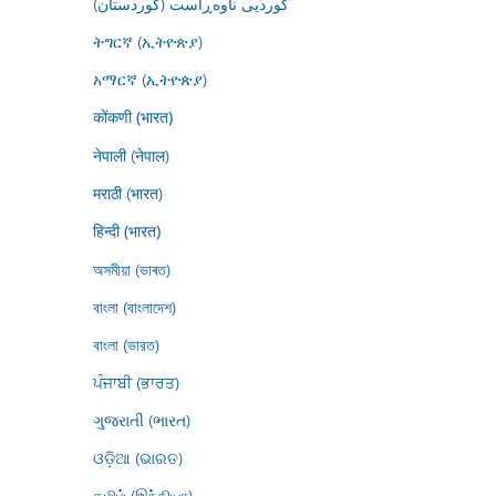
کوردیی ناوەڕاست (کوردستان)
ትግርኛ (ኢትዮጵያ)
አማርኛ (ኢትዮጵያ)
कोंकणी (भारत)
नेपाली (नेपाल)
मराठी (भारत)
हिन्दी (भारत)
অসমীয়া (ভাৰত)
বাংলা (বাংলাদেশ)
বাংলা (ভারত)
ਪੰਜਾਬੀ (ਭਾਰਤ)
ગુજરાતી (ભારત)
ଓଡ଼ିଆ (ଭାରତ)
தமிழ் (இந்தியா)