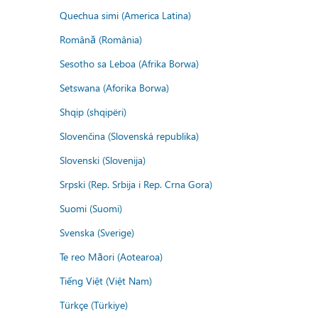
Quechua simi (America Latina)
Română (România)
Sesotho sa Leboa (Afrika Borwa)
Setswana (Aforika Borwa)
Shqip (shqipëri)
Slovenčina (Slovenská republika)
Slovenski (Slovenija)
Srpski (Rep. Srbija i Rep. Crna Gora)
Suomi (Suomi)
Svenska (Sverige)
Te reo Māori (Aotearoa)
Tiếng Việt (Việt Nam)
Türkçe (Türkiye)