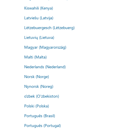
Kiswahili (Kenya)
Latviešu (Latvija)
Lëtzebuergesch (Lëtzebuerg)
Lietuvių (Lietuva)
Magyar (Magyarország)
Malti (Malta)
Nederlands (Nederland)
Norsk (Norge)
Nynorsk (Noreg)
o'zbek (O'zbekiston)
Polski (Polska)
Português (Brasil)
Português (Portugal)