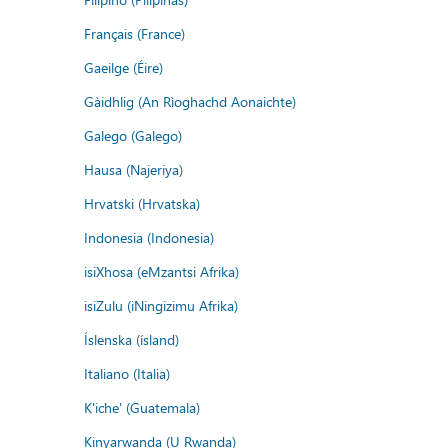
Français (France)
Gaeilge (Éire)
Gàidhlig (An Rìoghachd Aonaichte)
Galego (Galego)
Hausa (Najeriya)
Hrvatski (Hrvatska)
Indonesia (Indonesia)
isiXhosa (eMzantsi Afrika)
isiZulu (iNingizimu Afrika)
Íslenska (ísland)
Italiano (Italia)
K'iche' (Guatemala)
Kinyarwanda (U Rwanda)