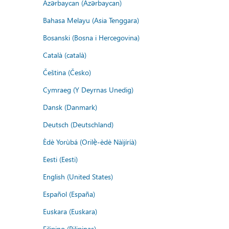
Azərbaycan (Azərbaycan)
Bahasa Melayu (Asia Tenggara)
Bosanski (Bosna i Hercegovina)
Català (català)
Čeština (Česko)
Cymraeg (Y Deyrnas Unedig)
Dansk (Danmark)
Deutsch (Deutschland)
Èdè Yorùbá (Orilẹ̀-èdè Nàìjíríà)
Eesti (Eesti)
English (United States)
Español (España)
Euskara (Euskara)
Filipino (Pilipinas)