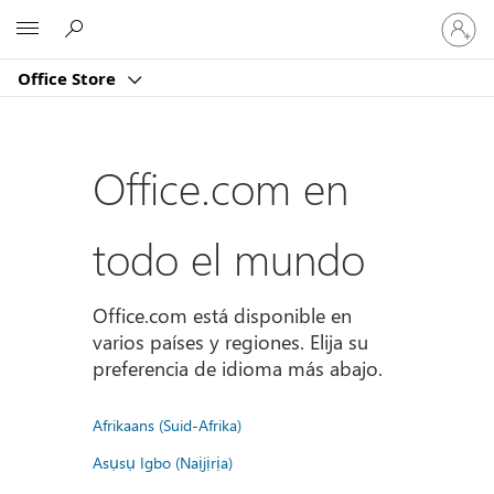
Iniciar
Microsoft
sesión
en
Office Store
tu
cuenta
Office.com en
todo el mundo
Office.com está disponible en
varios países y regiones. Elija su
preferencia de idioma más abajo.
Afrikaans (Suid-Afrika)
Asụsụ Igbo (Naịjịrịa)