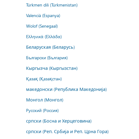
Türkmen dili (Türkmenistan)
Valencià (Espanya)
Wolof (Senegaal)
Ελληνικά (Ελλάδα)
Беларуская (Беларусь)
Български (България)
Кыргызча (Кыргызстан)
Қазақ (Қазақстан)
македонски (Република Македонија)
Монгол (Монгол)
Русский (Россия)
српски (Босна и Херцеговина)
српски (Реп. Србија и Реп. Црна Гора)