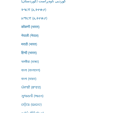
کوردیی ناوەڕاست (کوردستان)
ትግርኛ (ኢትዮጵያ)
አማርኛ (ኢትዮጵያ)
कोंकणी (भारत)
नेपाली (नेपाल)
मराठी (भारत)
हिन्दी (भारत)
অসমীয়া (ভাৰত)
বাংলা (বাংলাদেশ)
বাংলা (ভারত)
ਪੰਜਾਬੀ (ਭਾਰਤ)
ગુજરાતી (ભારત)
ଓଡ଼ିଆ (ଭାରତ)
தமிழ் (இந்தியா)