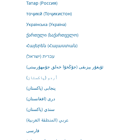
Татар (Россия)
тоҷикӣ (Тоҷикистон)
Українська (Україна)
ქართული (საქართველო)
Հայերեն (Հայաստան)
עברית (ישראל)
ئۇيغۇر يېزىقى (جۇڭخۇا خەلق جۇمھۇرىيىتى)
اُردو (پاکستان)
پنجابی (پاکستان)
درى (افغانستان)
سنڌي (پاکستان)
عربي (المنطقة العربية)
فارسى