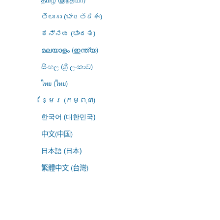
తెలుగు (భారతదేశం)
ಕನ್ನಡ (ಭಾರತ)
മലയാളം (ഇന്ത്യ)
සිංහල (ශ්‍රී ලංකාව)
ไทย (ไทย)
ខ្មែរ (កម្ពុជា)
한국어 (대한민국)
中文(中国)
日本語 (日本)
繁體中文 (台灣)