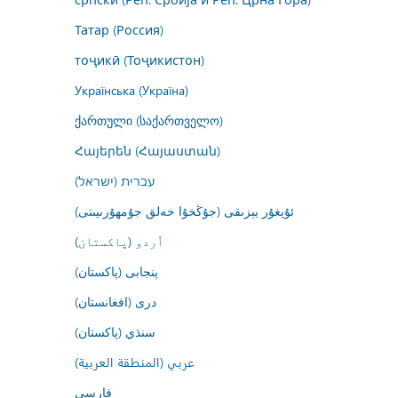
Татар (Россия)
тоҷикӣ (Тоҷикистон)
Українська (Україна)
ქართული (საქართველო)
Հայերեն (Հայաստան)
עברית (ישראל)
ئۇيغۇر يېزىقى (جۇڭخۇا خەلق جۇمھۇرىيىتى)
اُردو (پاکستان)
پنجابی (پاکستان)
درى (افغانستان)
سنڌي (پاکستان)
عربي (المنطقة العربية)
فارسى