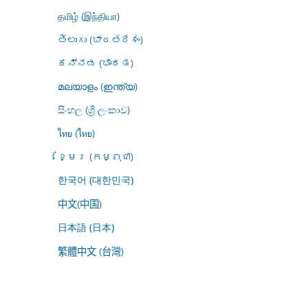
தமிழ் (இந்தியா)
తెలుగు (భారతదేశం)
ಕನ್ನಡ (ಭಾರತ)
മലയാളം (ഇന്ത്യ)
සිංහල (ශ්‍රී ලංකාව)
ไทย (ไทย)
ខ្មែរ (កម្ពុជា)
한국어 (대한민국)
中文(中国)
日本語 (日本)
繁體中文 (台灣)