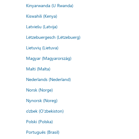
Kinyarwanda (U Rwanda)
Kiswahili (Kenya)
Latviešu (Latvija)
Lëtzebuergesch (Lëtzebuerg)
Lietuvių (Lietuva)
Magyar (Magyarország)
Malti (Malta)
Nederlands (Nederland)
Norsk (Norge)
Nynorsk (Noreg)
o'zbek (O'zbekiston)
Polski (Polska)
Português (Brasil)