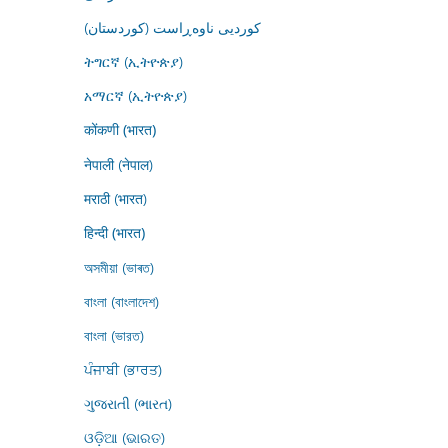
کوردیی ناوەڕاست (کوردستان)
ትግርኛ (ኢትዮጵያ)
አማርኛ (ኢትዮጵያ)
कोंकणी (भारत)
नेपाली (नेपाल)
मराठी (भारत)
हिन्दी (भारत)
অসমীয়া (ভাৰত)
বাংলা (বাংলাদেশ)
বাংলা (ভারত)
ਪੰਜਾਬੀ (ਭਾਰਤ)
ગુજરાતી (ભારત)
ଓଡ଼ିଆ (ଭାରତ)