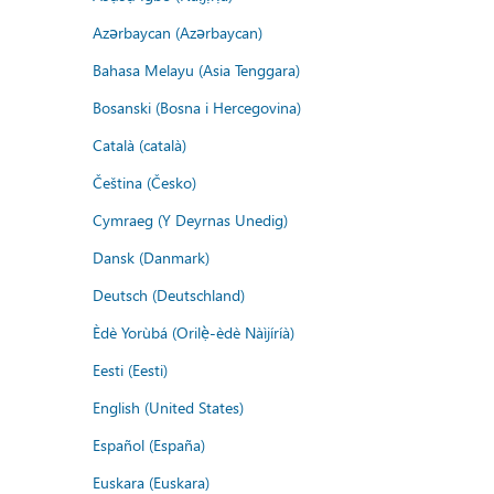
Azərbaycan (Azərbaycan)
Bahasa Melayu (Asia Tenggara)
Bosanski (Bosna i Hercegovina)
Català (català)
Čeština (Česko)
Cymraeg (Y Deyrnas Unedig)
Dansk (Danmark)
Deutsch (Deutschland)
Èdè Yorùbá (Orilẹ̀-èdè Nàìjíríà)
Eesti (Eesti)
English (United States)
Español (España)
Euskara (Euskara)