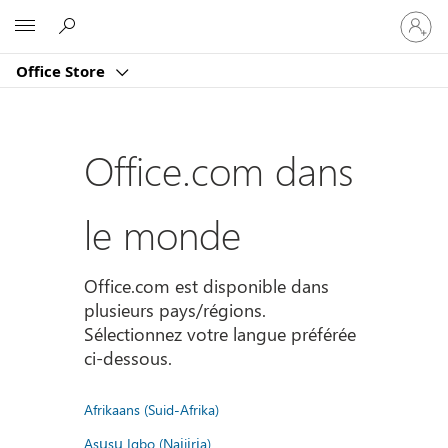
Connect
Microsoft
vous
à
Office Store
votre
compte
Office.com dans
le monde
Office.com est disponible dans
plusieurs pays/régions.
Sélectionnez votre langue préférée
ci-dessous.
Afrikaans (Suid-Afrika)
Asụsụ Igbo (Naịjịrịa)