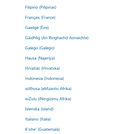
Filipino (Pilipinas)
Français (France)
Gaeilge (Éire)
Gàidhlig (An Rìoghachd Aonaichte)
Galego (Galego)
Hausa (Najeriya)
Hrvatski (Hrvatska)
Indonesia (Indonesia)
isiXhosa (eMzantsi Afrika)
isiZulu (iNingizimu Afrika)
Íslenska (ísland)
Italiano (Italia)
K'iche' (Guatemala)