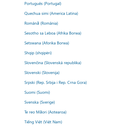
Português (Portugal)
Quechua simi (America Latina)
Română (România)
Sesotho sa Leboa (Afrika Borwa)
Setswana (Aforika Borwa)
Shqip (shqipëri)
Slovenčina (Slovenská republika)
Slovenski (Slovenija)
Srpski (Rep. Srbija i Rep. Crna Gora)
Suomi (Suomi)
Svenska (Sverige)
Te reo Māori (Aotearoa)
Tiếng Việt (Việt Nam)