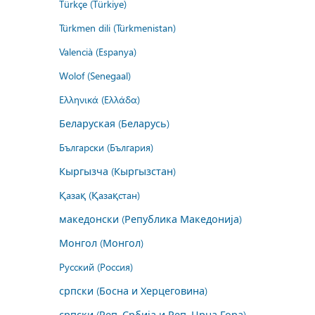
Türkçe (Türkiye)
Türkmen dili (Türkmenistan)
Valencià (Espanya)
Wolof (Senegaal)
Ελληνικά (Ελλάδα)
Беларуская (Беларусь)
Български (България)
Кыргызча (Кыргызстан)
Қазақ (Қазақстан)
македонски (Република Македонија)
Монгол (Монгол)
Русский (Россия)
српски (Босна и Херцеговина)
српски (Реп. Србија и Реп. Црна Гора)